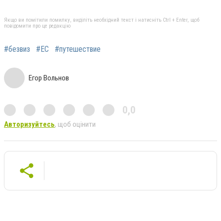
Якщо ви помітили помилку, виділіть необхідний текст і натисніть Ctrl + Enter, щоб
повідомити про це редакцію
#безвиз
#ЕС
#путешествие
Егор Вольнов
0,0
Авторизуйтесь
, щоб оцінити