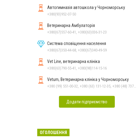
Автогимназія автошкола у Чорноморську
+380(93)952-07-50
Ветеринарна Амбулаторія
+380(67)557-60-41, +380(63)036-31-23
Система сповіщення населення
+380(67)350-44-68, +380(67)340-49-59
Vet Line, ветеринарна клініка
+380(63)790-55-41, +380(98)114-15-16
Vetum, Ветеринарна клініка у Чорноморську
+380 (99) 551-00-32, +380 (63) 131-12-35, +380 (48) 737-69-48, +380 (66) 784-33-31
Додати підприємство
ОГОЛОШЕННЯ