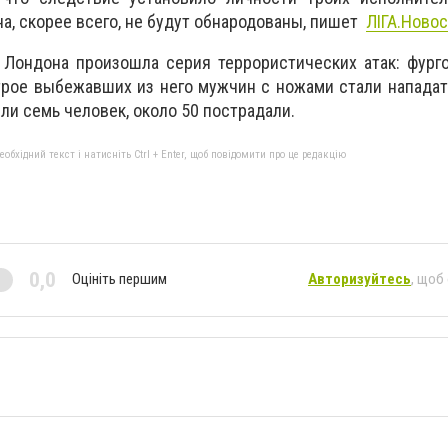
а, скорее всего, не будут обнародованы, пишет
ЛIГА.Ново
 Лондона произошла серия террористических атак: фург
трое выбежавших из него мужчин с ножами стали нападат
бли семь человек, около 50 пострадали.
бхідний текст і натисніть Ctrl + Enter, щоб повідомити про це редакцію
0,0
Оцініть першим
Авторизуйтесь
, щоб