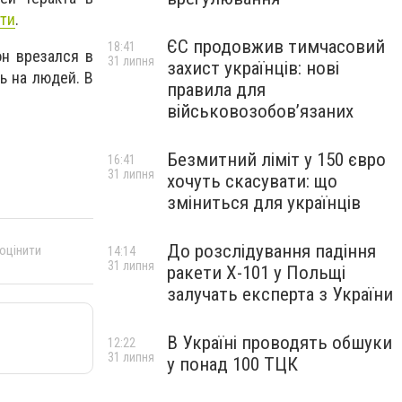
сти
.
ЄС продовжив тимчасовий
18:41
он врезался в
31 липня
захист українців: нові
ь на людей. В
правила для
військовозобов’язаних
Безмитний ліміт у 150 євро
16:41
31 липня
хочуть скасувати: що
зміниться для українців
До розслідування падіння
 оцінити
14:14
31 липня
ракети Х-101 у Польщі
залучать експерта з України
В Україні проводять обшуки
12:22
31 липня
у понад 100 ТЦК