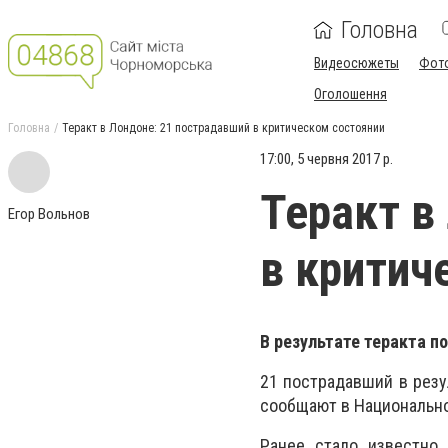
Головна
Видеосюжеты
Фот
Оголошення
Головна
Теракт в Лондоне: 21 пострадавший в критическом состоянии
17:00, 5 червня 2017 р.
Теракт в
Егор Вольнов
в критич
В результате теракта п
21 пострадавший в резу
сообщают в Национально
Ранее стало известно,