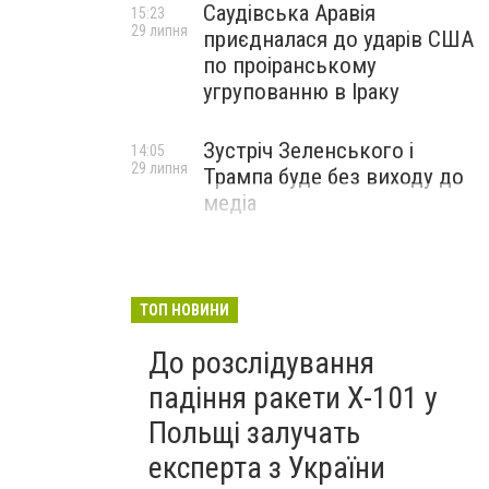
Саудівська Аравія
15:23
29 липня
приєдналася до ударів США
по проіранському
угрупованню в Іраку
Зустріч Зеленського і
14:05
29 липня
Трампа буде без виходу до
медіа
ТОП НОВИНИ
До розслідування
падіння ракети Х-101 у
Польщі залучать
експерта з України