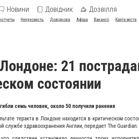
Новини
Довідник
Дозвілля
оотчеты
Нерухомість
Довідкова
Афіша
Вакансії
Карта міста
 Лондоне: 21 пострад
еском состоянии
огибли семь человек, около 50 получили ранения
льтате теракта в Лондоне находится в критическом состо
й службе здравоохранения Англии, передает The Guardian.
 что следствие установило личности троих исполнител