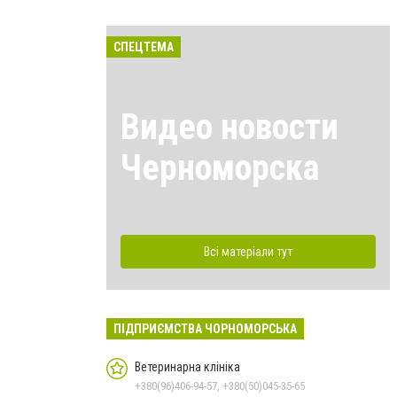
СПЕЦТЕМА
Видео новости
Черноморска
Всі матеріали тут
ПІДПРИЄМСТВА ЧОРНОМОРСЬКА
Ветеринарна клініка
+380(96)406-94-57, +380(50)045-35-65