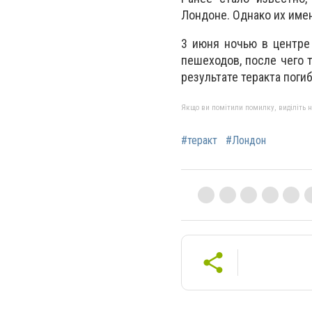
Лондоне. Однако их имен
3 июня ночью в центре
пешеходов, после чего 
результате теракта поги
Якщо ви помітили помилку, виділіть нео
#теракт
#Лондон