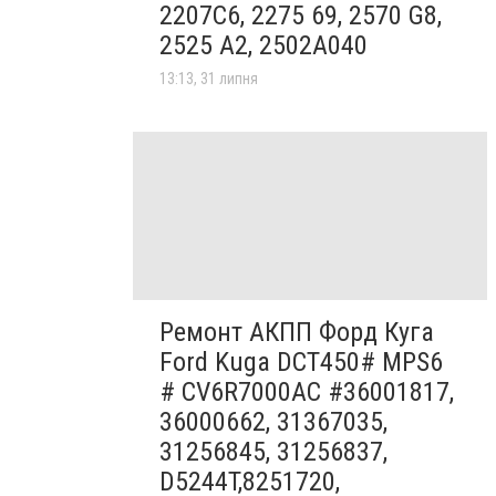
2207C6, 2275 69, 2570 G8,
2525 A2, 2502A040
13:13, 31 липня
Ремонт АКПП Форд Куга
Ford Kuga DCT450# MPS6
# CV6R7000AC #36001817,
36000662, 31367035,
31256845, 31256837,
D5244T,8251720,