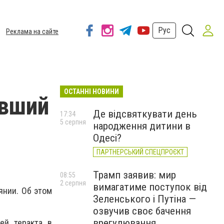
Рус
Реклама на сайте
ОСТАННІ НОВИНИ
авший
Де відсвяткувати день
17:34
5 серпня
народження дитини в
Одесі?
ПАРТНЕРСЬКИЙ СПЕЦПРОЄКТ
Трамп заявив: мир
08:55
2 серпня
вимагатиме поступок від
янии. Об этом
Зеленського і Путіна —
озвучив своє бачення
врегулювання
ей теракта в