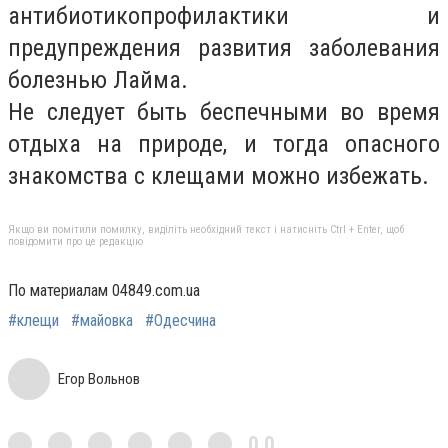
антибиотикопрофилактики и
предупреждения развития заболевания
болезнью Лайма.
Не следует быть беспечными во время
отдыха на природе, и тогда опасного
знакомства с клещами можно избежать.
Якщо ви помітили помилку, виділіть необхідний текст і натисніть Ctrl + Enter, щоб
повідомити про це редакцію
По материалам 04849.com.ua
#клещи
#майовка
#Одесчина
Егор Вольнов
0,0