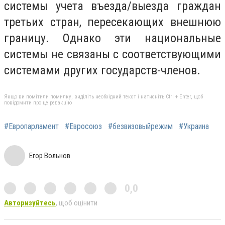
системы учета въезда/выезда граждан
третьих стран, пересекающих внешнюю
границу. Однако эти национальные
системы не связаны с соответствующими
системами других государств-членов.
Якщо ви помітили помилку, виділіть необхідний текст і натисніть Ctrl + Enter, щоб
повідомити про це редакцію
#Европарламент
#Евросоюз
#безвизовыйрежим
#Украина
Егор Вольнов
0,0
Авторизуйтесь
, щоб оцінити