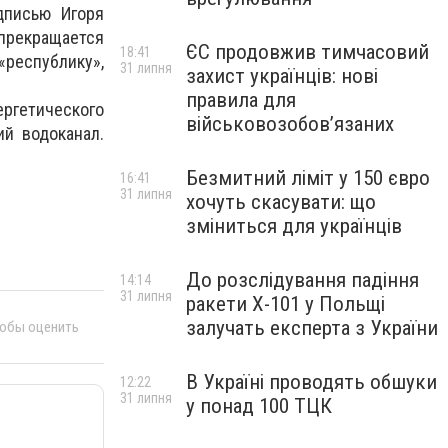
дписью Игоря
 прекращается
ЄС продовжив тимчасовий
18:41
республику»,
31 липня
захист українців: нові
правила для
гетического
військовозобов’язаних
й водоканал.
Безмитний ліміт у 150 євро
16:41
31 липня
хочуть скасувати: що
зміниться для українців
До розслідування падіння
14:14
31 липня
ракети Х-101 у Польщі
залучать експерта з України
тобы оценить
В Україні проводять обшуки
12:22
31 липня
у понад 100 ТЦК