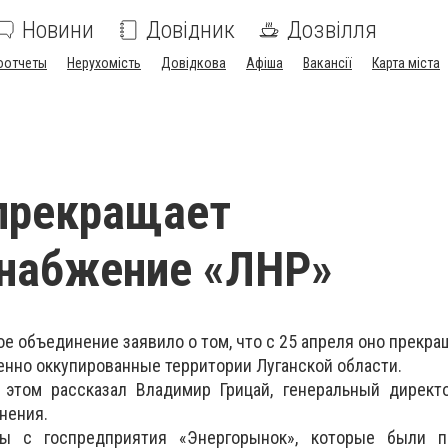
Новини
Довідник
Дозвілля
оотчеты
Нерухомість
Довідкова
Афіша
Вакансії
Карта міста
прекращает
снабжение «ЛНР»
е объединение заявило о том, что с 25 апреля оно прекра
енно оккупированные территории Луганской области.
б этом рассказал Владимир Грицай, генеральный директ
нения.
ы с госпредприятия «Энергорынок», которые были 