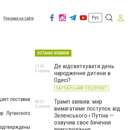
Рус
Реклама на сайте
ОСТАННІ НОВИНИ
Де відсвяткувати день
17:34
5 серпня
народження дитини в
Одесі?
ПАРТНЕРСЬКИЙ СПЕЦПРОЄКТ
щает поставки
Трамп заявив: мир
08:55
2 серпня
вимагатиме поступок від
ор Луганского
Зеленського і Путіна —
озвучив своє бачення
подтверждены
врегулювання