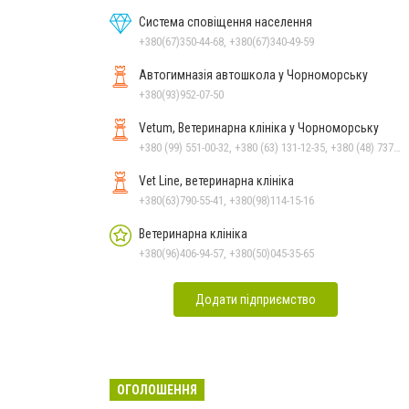
Система сповіщення населення
+380(67)350-44-68, +380(67)340-49-59
Автогимназія автошкола у Чорноморську
+380(93)952-07-50
Vetum, Ветеринарна клініка у Чорноморську
+380 (99) 551-00-32, +380 (63) 131-12-35, +380 (48) 737-69-48, +380 (66) 784-33-31
Vet Line, ветеринарна клініка
+380(63)790-55-41, +380(98)114-15-16
Ветеринарна клініка
+380(96)406-94-57, +380(50)045-35-65
Додати підприємство
ОГОЛОШЕННЯ