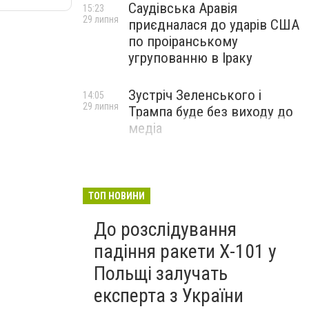
Саудівська Аравія
15:23
29 липня
приєдналася до ударів США
по проіранському
угрупованню в Іраку
Зустріч Зеленського і
14:05
29 липня
Трампа буде без виходу до
медіа
ТОП НОВИНИ
До розслідування
падіння ракети Х-101 у
Польщі залучать
експерта з України