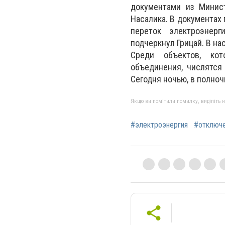
документами из Минис
Насалика. В документах 
переток электроэнерг
подчеркнул Грицай. В н
Среди объектов, кот
объединения, числятся
Сегодня ночью, в полно
Якщо ви помітили помилку, виділіть нео
#электроэнергия
#отключ