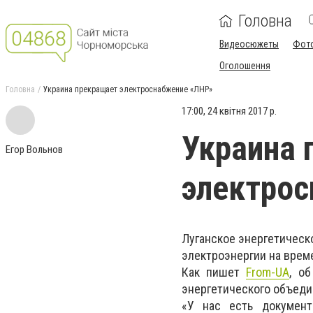
Головна
Видеосюжеты
Фот
Оголошення
Головна
Украина прекращает электроснабжение «ЛНР»
17:00, 24 квітня 2017 р.
Украина 
Егор Вольнов
электро
Луганское энергетическо
электроэнергии на врем
Как пишет
From-UA
, о
энергетического объеди
«У нас есть документ