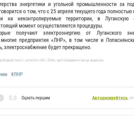
терства энергетики и угольной промышленности за по
говорится о том, что с 25 апреля текущего года полностью
ии на неконтролируемые территории, в Луганскую «
астоящий момент осуществляются процедуры.
орые получают электроэнергию от Луганского энер
 многие предприятия «ЛНР», в том числе и Попаснянски
чь, электроснабжение будет прекращено.
бхідний текст і натисніть Ctrl + Enter, щоб повідомити про це редакцію
ение
#ЛНР
0,0
Оцініть першим
Авторизируйтесь
, ч