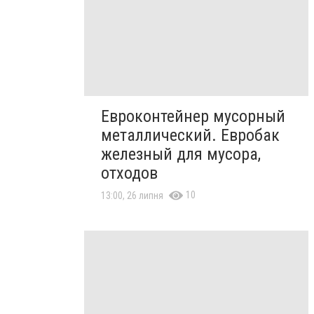
Евроконтейнер мусорный
металлический. Евробак
железный для мусора,
отходов
10
13:00, 26 липня