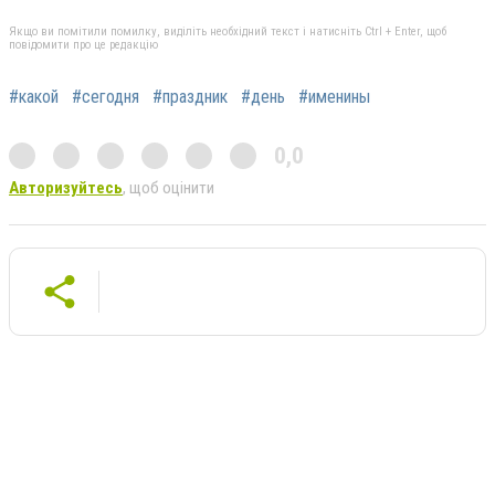
Якщо ви помітили помилку, виділіть необхідний текст і натисніть Ctrl + Enter, щоб
повідомити про це редакцію
#какой
#сегодня
#праздник
#день
#именины
0,0
Авторизуйтесь
, щоб оцінити