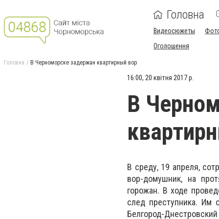
Головна
Видеосюжеты
Фот
Оголошення
Головна
В Черноморске задержан квартирный вор
16:00, 20 квітня 2017 р.
В Черно
квартирн
В среду, 19 апреля, со
вор-домушник, на про
горожан. В ходе прове
след преступника. Им 
Белгород-Днестровский 