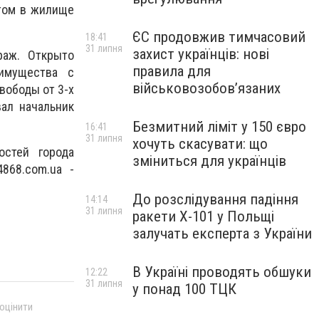
этом в жилище
ЄС продовжив тимчасовий
18:41
31 липня
захист українців: нові
раж. Открыто
правила для
 имущества с
військовозобов’язаних
вободы от 3-х
ал начальник
Безмитний ліміт у 150 євро
16:41
31 липня
хочуть скасувати: що
остей города
зміниться для українців
868.com.ua -
До розслідування падіння
14:14
31 липня
ракети Х-101 у Польщі
залучать експерта з України
В Україні проводять обшуки
12:22
31 липня
у понад 100 ТЦК
 оцінити