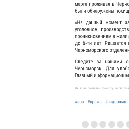
марта проживал в Черно
были обнаружены похищ
«На данный момент за
уголовное производст
проникновением в жилищ
до 6-ти лет. Решается
Черноморского отделени
Следите за нашими об
Черноморск. Для удоб
Главный информационны
Якщо ви помітили помилку, виділіть нео
#вор
#кража
#задержан