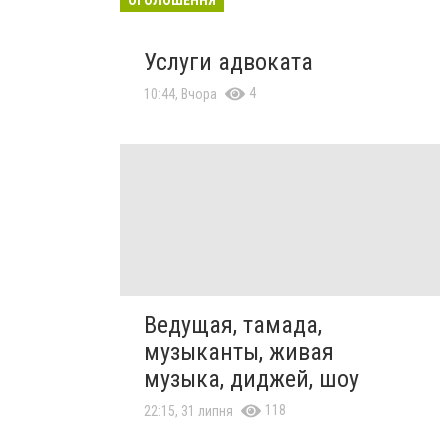
Услуги адвоката
4
10:44, Вчора
Ведущая, тамада,
музыканты, живая
музыка, диджей, шоу
118
22:15, 31 липня