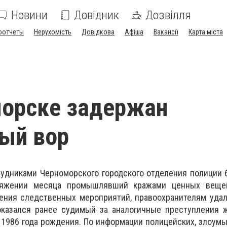
Новини
Довідник
Дозвілля
оотчеты
Нерухомість
Довідкова
Афіша
Вакансії
Карта міста
морске задержан
ый вор
трудниками Черноморского городского отделения полиции
тяжении месяца промышлявший кражами ценных веще
дения следственных мероприятий, правоохранителям уда
оказался ранее судимый за аналогичные преступления ж
1986 года рождения. По информации полицейских, злоум