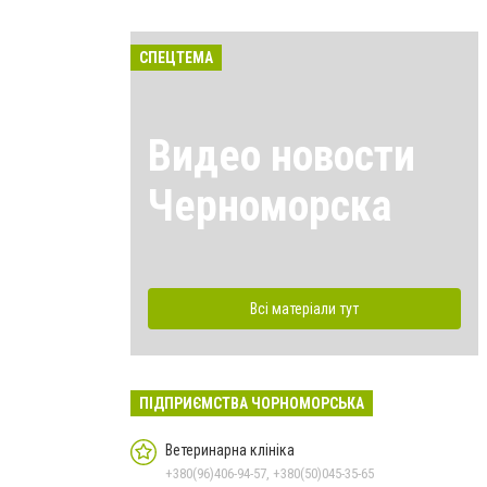
СПЕЦТЕМА
Видео новости
Черноморска
Всі матеріали тут
ПІДПРИЄМСТВА ЧОРНОМОРСЬКА
Ветеринарна клініка
+380(96)406-94-57, +380(50)045-35-65