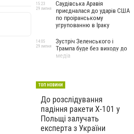
Саудівська Аравія
15:23
29 липня
приєдналася до ударів США
по проіранському
угрупованню в Іраку
Зустріч Зеленського і
14:05
29 липня
Трампа буде без виходу до
медіа
ТОП НОВИНИ
До розслідування
падіння ракети Х-101 у
Польщі залучать
експерта з України