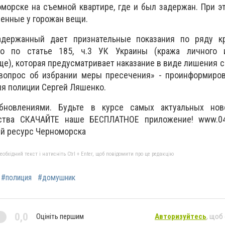
морске на съемной квартире, где и был задержан. При 
енные у горожан вещи.
держанный дает признательные показания по ряду к
во по статье 185, ч.3 УК Украины (кража личного
е), которая предусматривает наказание в виде лишения с
 вопрос об избрании меры пресечения» - проинформиров
я полиции Сергей Ляшенко.
новлениями. Будьте в курсе самых актуальных нов
ства СКАЧАЙТЕ наше БЕСПЛАТНОЕ приложение! www.04
й ресурс Черноморска
бхідний текст і натисніть Ctrl + Enter, щоб повідомити про це редакцію
#полиция
#домушник
0,0
Оцініть першим
Авторизуйтесь
, щоб