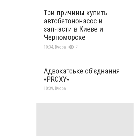
Три причины купить
автобетононасос и
запчасти в Киеве и
Черноморске
2
10:34, Вчора
Адвокатське об'єднання
«PROXY»
10:39, Вчора