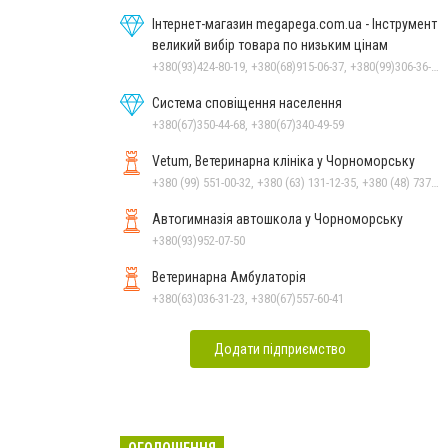
Інтернет-магазин megapega.com.ua - Інструмент
великий вибір товара по низьким цінам
+380(93)424-80-19, +380(68)915-06-37, +380(99)306-36-14
Система сповіщення населення
+380(67)350-44-68, +380(67)340-49-59
Vetum, Ветеринарна клініка у Чорноморську
+380 (99) 551-00-32, +380 (63) 131-12-35, +380 (48) 737-69-48, +380 (66) 784-33-31
Автогимназія автошкола у Чорноморську
+380(93)952-07-50
Ветеринарна Амбулаторія
+380(63)036-31-23, +380(67)557-60-41
Додати підприємство
ОГОЛОШЕННЯ