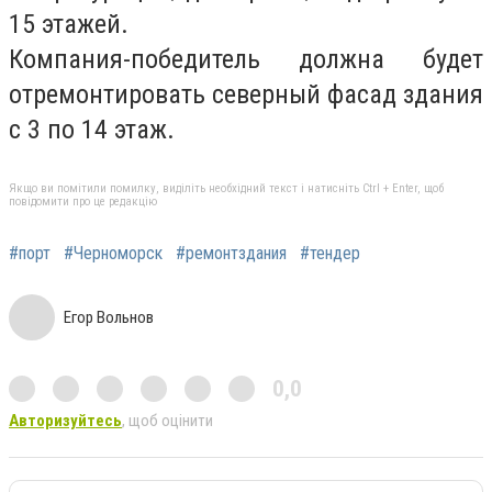
15 этажей.
Компания-победитель должна будет
отремонтировать северный фасад здания
с 3 по 14 этаж.
Якщо ви помітили помилку, виділіть необхідний текст і натисніть Ctrl + Enter, щоб
повідомити про це редакцію
#порт
#Черноморск
#ремонтздания
#тендер
Егор Вольнов
0,0
Авторизуйтесь
, щоб оцінити