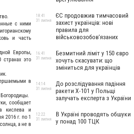
ЄС продовжив тимчасовий
18:41
тво.
31 липня
захист українців: нові
анные с ними
правила для
ригорианскому
військовозобов’язаних
ковь и часть
дной Европы,
Безмитний ліміт у 150 євро
16:41
31 липня
 странах это
хочуть скасувати: що
зміниться для українців
ик.
вершаемыми в
До розслідування падіння
14:14
31 липня
ракети Х-101 у Польщі
 Богородицы.
залучать експерта з України
уки, сообщает
ца кислева и
В Україні проводять обшуки
12:22
я 2016 г. по 1
31 липня
у понад 100 ТЦК
олнца, а не в