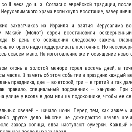
cо II века до н. э. Согласно еврейской традиции, посл
 Иерусалимского храма вспыхнуло восстание, завершивш
ских захватчиков из Израиля и взятия Иерусалима в
у Макаби (Молот) евреи восстановили оскверненный
ода. В день его освящения следовало зажечь глав
гонь которого надо поддерживать постоянно. Но неосквер
ось совсем мало. На изготовление же и освящение новог
ом огонь в золотой меноре горел восемь дней, в теч
сы масла. В память об этом событии в праздник каждый в
день праздника, две — во второй, три — в третий и так дал
как правило, специальный подсвечник — ханукию. При 
на улице у входа в дом или на подоконнике, чтобы ее с
альных свечей – начало ночи. Перед тем, как зажечь и
либо другое дело. Многие не дожидаются начала ночи
осле захода солнца, едва наступают сумерки. Каждый и
 получаса после выхода звезд.