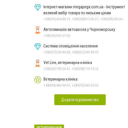
Інтернет-магазин megapega.com.ua - Інструмент
великий вибір товара по низьким цінам
+380(93)424-80-19, +380(68)915-06-37, +380(99)306-36-14
Автогимназія автошкола у Чорноморську
+380(93)952-07-50
Система сповіщення населення
+380(67)350-44-68, +380(67)340-49-59
Vet Line, ветеринарна клініка
+380(63)790-55-41, +380(98)114-15-16
Ветеринарна клініка
+380(96)406-94-57, +380(50)045-35-65
Додати підприємство
ОГОЛОШЕННЯ