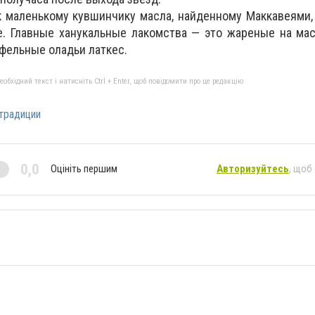
к маленькому кувшинчику масла, найденному Маккавеями,
е. Главные ханукальные лакомства — это жареные на ма
офельные оладьи латкес.
бхідний текст і натисніть Ctrl + Enter, щоб повідомити про це редакцію
традиции
0,0
Оцініть першим
Авторизуйтесь
, щоб