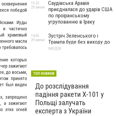
Саудівська Аравія
15:23
е осквернения
29 липня
приєдналася до ударів США
ееся победой
по проіранському
угрупованню в Іраку
ойсками Иуды
 и частично
ный храмовый
Зустріч Зеленського і
14:05
29 липня
ненного масла
Трампа буде без виходу до
о требовалось
медіа
ение которых
ечер зажигают
ее, до восьми,
ТОП НОВИНИ
этом принято
До розслідування
вет был виден
падіння ракети Х-101 у
х, запрещено
Польщі залучать
, а зажигают
експерта з України
з этих огней