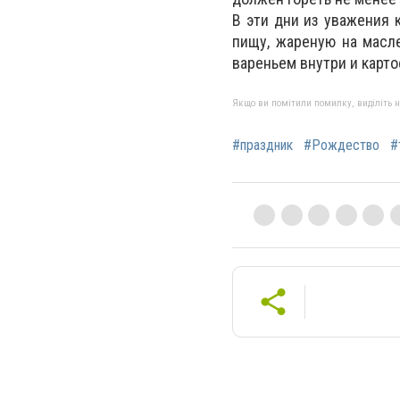
В эти дни из уважения 
пищу, жареную на масл
вареньем внутри и карт
Якщо ви помітили помилку, виділіть нео
#праздник
#Рождество
#