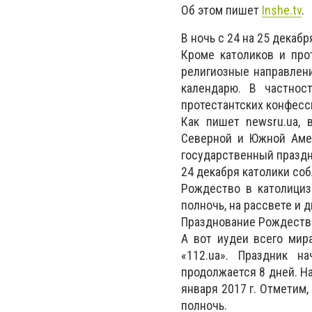
Об этом пишет
Inshe.tv
.
В ночь с 24 на 25 декаб
Кроме католиков и про
религиозные направлен
календарю. В частнос
протестантских конфесс
Как пишет newsru.ua,
Северной и Южной Амер
государственный праздн
24 декабря католики со
Рождество в католици
полночь, на рассвете и д
Празднование Рождества
А вот иудеи всего мира
«112.ua». Праздник н
продолжается 8 дней. На
января 2017 г. Отметим,
полночь.