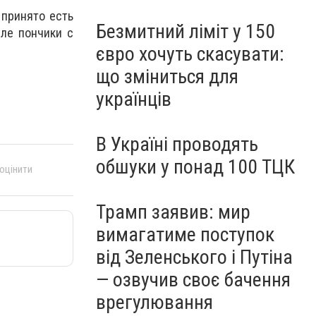
 принято есть
Безмитний ліміт у 150
сле пончики с
євро хочуть скасувати:
що зміниться для
українців
В Україні проводять
обшуки у понад 100 ТЦК
 оцінити
Трамп заявив: мир
вимагатиме поступок
від Зеленського і Путіна
— озвучив своє бачення
врегулювання