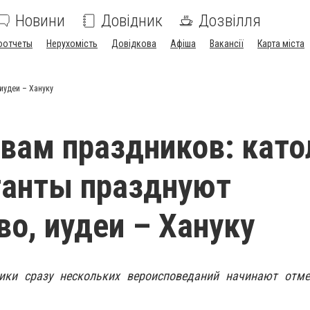
Новини
Довідник
Дозвілля
оотчеты
Нерухомість
Довідкова
Афіша
Вакансії
Карта міста
иудеи – Хануку
вам праздников: като
танты празднуют
о, иудеи – Хануку
ники сразу нескольких вероисповеданий начинают отм