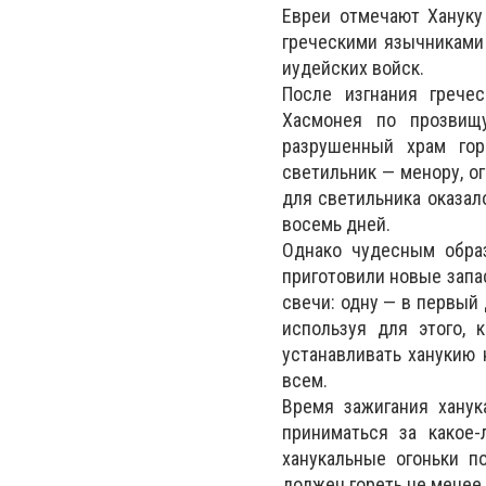
Евреи отмечают Хануку 
греческими язычниками
иудейских войск.
После изгнания грече
Хасмонея по прозвищ
разрушенный храм гор
светильник — менору, о
для светильника оказал
восемь дней.
Однако чудесным образ
приготовили новые запа
свечи: одну — в первый 
используя для этого, 
устанавливать ханукию 
всем.
Время зажигания ханук
приниматься за какое-
ханукальные огоньки п
должен гореть не менее