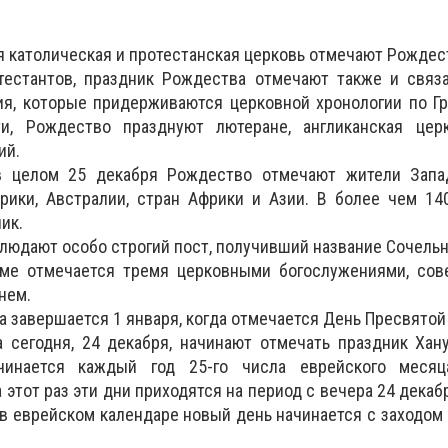
ря католическая и протестанская церковь отмечают Рождес
тестантов, праздник Рождества отмечают также и связ
ия, которые придерживаются церковной хронологии по Г
ти, Рождество празднуют лютеране, англиканская цер
ий.
 в целом 25 декабря Рождество отмечают жители Запа
ики, Австралии, стран Африки и Азии. В более чем 140
ик.
блюдают особо строгий пост, получивший название Сочельн
зме отмечается тремя церковными богослужениями, со
нем.
 завершается 1 января, когда отмечается День Пресвятой
 сегодня, 24 декабря, начинают отмечать праздник Хан
ачинается каждый год 25-го числа еврейского меся
 этот раз эти дни приходятся на период с вечера 24 декабр
 в еврейском календаре новый день начинается с заходом с