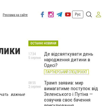
Рус
Реклама на сайте
ОСТАННІ НОВИНИ
лики
Де відсвяткувати день
17:34
5 серпня
народження дитини в
Одесі?
ПАРТНЕРСЬКИЙ СПЕЦПРОЄКТ
Трамп заявив: мир
08:55
2 серпня
вимагатиме поступок від
Зеленського і Путіна —
ечать важные
озвучив своє бачення
врегулювання