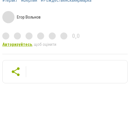
#теракт
#Берлин
#Рождественскаяярмарка
Егор Вольнов
0,0
Авторизуйтесь
, щоб оцінити