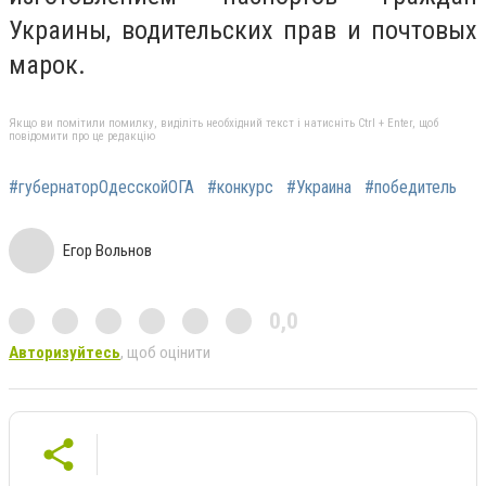
Украины, водительских прав и почтовых
марок.
Якщо ви помітили помилку, виділіть необхідний текст і натисніть Ctrl + Enter, щоб
повідомити про це редакцію
#губернаторОдесскойОГА
#конкурс
#Украина
#победитель
Егор Вольнов
0,0
Авторизуйтесь
, щоб оцінити