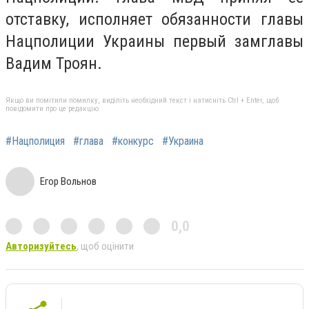
отставку, исполняет обязанности главы
Нацполиции Украины первый замглавы
Вадим Троян.
Якщо ви помітили помилку, виділіть необхідний текст і натисніть Ctrl + Enter, щоб
повідомити про це редакцію
#Нацполиция
#глава
#конкурс
#Украина
Егор Вольнов
0,0
Авторизуйтесь
, щоб оцінити