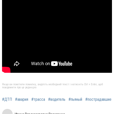
Якщо ви помітили помилку, виділіть необхідний текст і натисніть Ctrl + Enter, щоб
повідомити про це редакцію
#ДТП
#авария
#трасса
#водитель
#пьяный
#пострадавшие