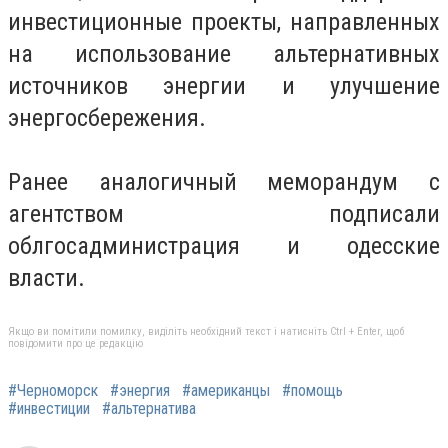
инвестиционные проекты, направленных
на использование альтернативных
источников энергии и улучшение
энергосбережения.
Ранее аналогичный меморандум с
агентством подписали
облгосадминистрация и одесские
власти.
Якщо ви помітили помилку, виділіть необхідний текст і натисніть Ctrl + Enter, щоб
повідомити про це редакцію
#Черноморск
#энергия
#американцы
#помощь
#инвестиции
#альтернатива