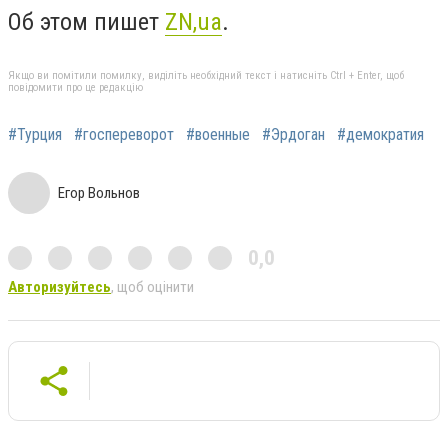
Об этом пишет
ZN,ua
.
Якщо ви помітили помилку, виділіть необхідний текст і натисніть Ctrl + Enter, щоб
повідомити про це редакцію
#Турция
#госпереворот
#военные
#Эрдоган
#демократия
Егор Вольнов
0,0
Авторизуйтесь
, щоб оцінити