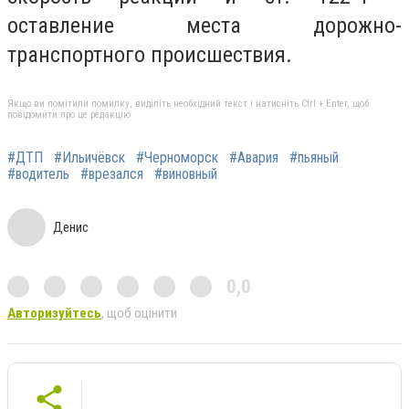
оставление места дорожно-
транспортного происшествия.
Якщо ви помітили помилку, виділіть необхідний текст і натисніть Ctrl + Enter, щоб
повідомити про це редакцію
#ДТП
#Ильичёвск
#Черноморск
#Авария
#пьяный
#водитель
#врезался
#виновный
Денис
0,0
Авторизуйтесь
, щоб оцінити