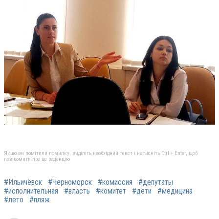
Якщо ви помітили помилку, виділіть необхідний текст і натисніть Ctrl + Enter, щоб
повідомити про це редакцію
#Ильичёвск
#Черноморск
#комиссия
#депутаты
#исполнительная
#власть
#комитет
#дети
#медицина
#лето
#пляж