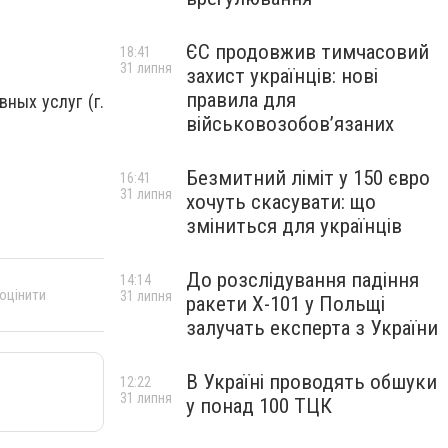
ЄС продовжив тимчасовий
18:41
31 липня
захист українців: нові
правила для
ных услуг (г.
військовозобов’язаних
Безмитний ліміт у 150 євро
16:41
31 липня
хочуть скасувати: що
зміниться для українців
До розслідування падіння
14:14
 оцінити
31 липня
ракети Х-101 у Польщі
залучать експерта з України
В Україні проводять обшуки
12:22
31 липня
у понад 100 ТЦК