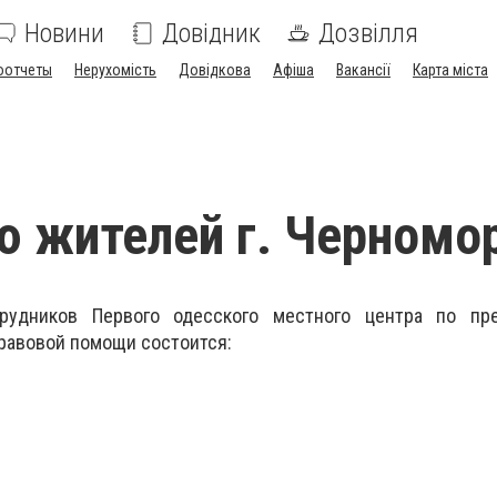
Новини
Довідник
Дозвілля
оотчеты
Нерухомість
Довідкова
Афіша
Вакансії
Карта міста
 жителей г. Черномо
удников Первого одесского местного центра по пре
равовой помощи состоится: