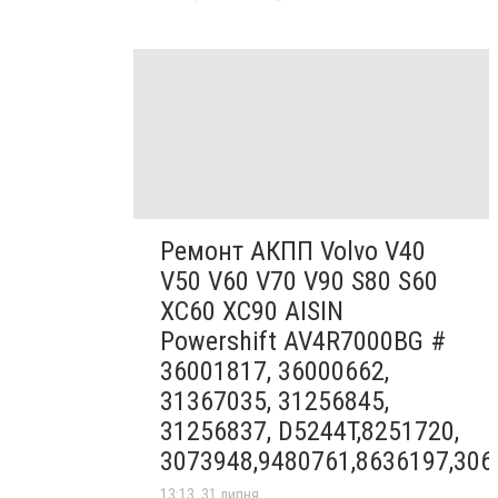
Ремонт АКПП Volvo V40
V50 V60 V70 V90 S80 S60
XC60 XC90 AISIN
Powershift AV4R7000BG #
36001817, 36000662,
31367035, 31256845,
31256837, D5244T,8251720,
3073948,9480761,8636197,306
13:13, 31 липня