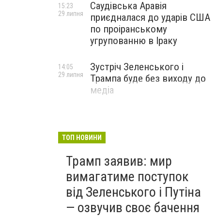
Саудівська Аравія
15:23
29 липня
приєдналася до ударів США
по проіранському
угрупованню в Іраку
Зустріч Зеленського і
14:05
29 липня
Трампа буде без виходу до
медіа
ТОП НОВИНИ
Трамп заявив: мир
вимагатиме поступок
від Зеленського і Путіна
— озвучив своє бачення