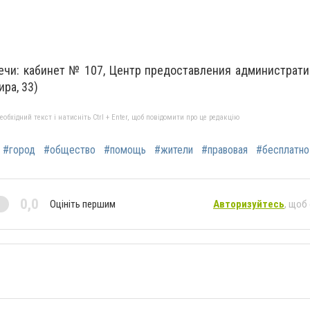
чи: кабинет № 107, Центр предоставления административ
ра, 33)
бхідний текст і натисніть Ctrl + Enter, щоб повідомити про це редакцію
#город
#общество
#помощь
#жители
#правовая
#бесплатно
0,0
Оцініть першим
Авторизуйтесь
, щоб