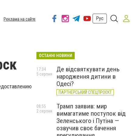
Рус
Реклама на сайте
ОСТАННІ НОВИНИ
рск
Де відсвяткувати день
17:34
5 серпня
народження дитини в
Одесі?
доставлению
ПАРТНЕРСЬКИЙ СПЕЦПРОЄКТ
Трамп заявив: мир
08:55
2 серпня
вимагатиме поступок від
Зеленського і Путіна —
озвучив своє бачення
врегулювання