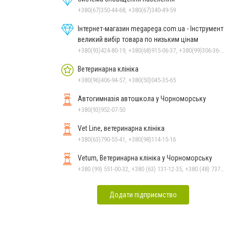
+380(67)350-44-68, +380(67)340-49-59
Інтернет-магазин megapega.com.ua - Інструмент
великий вибір товара по низьким цінам
+380(93)424-80-19, +380(68)915-06-37, +380(99)306-36-14
Ветеринарна клініка
+380(96)406-94-57, +380(50)045-35-65
Автогимназія автошкола у Чорноморську
+380(93)952-07-50
Vet Line, ветеринарна клініка
+380(63)790-55-41, +380(98)114-15-16
Vetum, Ветеринарна клініка у Чорноморську
+380 (99) 551-00-32, +380 (63) 131-12-35, +380 (48) 737-69-48, +380 (66) 784-33-31
Додати підприємство