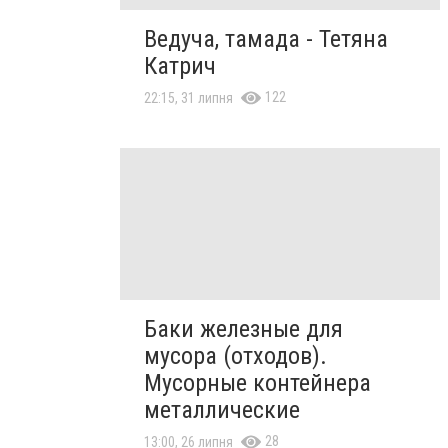
Ведуча, тамада - Тетяна
Катрич
122
22:15, 31 липня
Баки железные для
мусора (отходов).
Мусорные контейнера
металлические
28
13:00, 26 липня