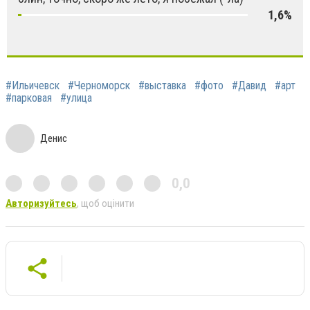
1,6%
#Ильичевск
#Черноморск
#выставка
#фото
#Давид
#арт
#парковая
#улица
Денис
0,0
Авторизуйтесь
, щоб оцінити