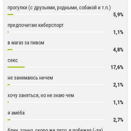
прогулки (с друзьями, родными, собакой и т.п.)
5,9%
предпочитаю киберспорт
1,1%
в магаз за пивом
4,8%
секс
17,6%
не занимаюсь ничем
2,1%
хочу заняться, но не знаю чем
1,1%
я амёба
2,7%
блин, точно, скоро же лето, я побежал (-ла)