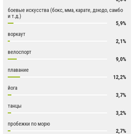
боевые искусства (бокс, мма, карате, дзюдо, самбо
и т.д.)
5,9%
воркаут
2,1%
велоспорт
9,0%
плавание
12,2%
йога
3,7%
танцы
3,2%
пробежки по морю
2,7%