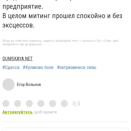
предприятие.
В целом митинг прошел спокойно и без
эксцессов.
Якщо ви помітили помилку, виділіть необхідний текст і натисніть Ctrl + Enter, щоб
повідомити про це редакцію
DUMSKAYA.NET
#Одесса
#Куликово поле
#патриовическ силы
Егор Вольнов
0,0
Авторизуйтесь
, щоб оцінити