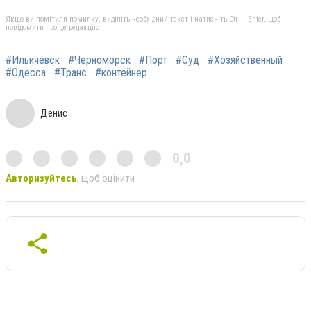
Якщо ви помітили помилку, виділіть необхідний текст і натисніть Ctrl + Enter, щоб
повідомити про це редакцію
#Ильичёвск
#Черноморск
#Порт
#Суд
#Хозяйственный
#Одесса
#Транс
#контейнер
Денис
0,0
Авторизуйтесь
, щоб оцінити