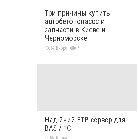
Три причины купить
автобетононасос и
запчасти в Киеве и
Черноморске
2
10:34, Вчора
Надійний FTP-сервер для
BAS / 1C
11:06, Вчора