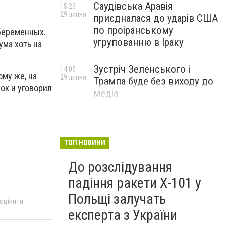
Саудівська Аравія
15:23
29 липня
приєдналася до ударів США
по проіранському
 беременных.
угрупованню в Іраку
ума хоть на
Зустріч Зеленського і
14:05
му же, на
29 липня
Трампа буде без виходу до
ок и уговорил
медіа
ТОП НОВИНИ
До розслідування
падіння ракети Х-101 у
Польщі залучать
 оцінити
експерта з України