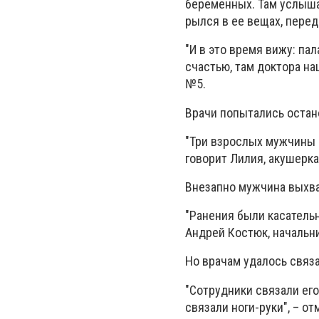
беременных. Там услышал
рылся в ее вещах, пере
"И в это время вижу: пал
счастью, там доктора на
№5.
Врачи попытались остано
"Три взрослых мужчины и
говорит Лилия, акушерк
Внезапно мужчина выхват
"Ранения были касательн
Андрей Костюк, начальн
Но врачам удалось связа
"Сотрудники связали его
связали ноги-руки", – о