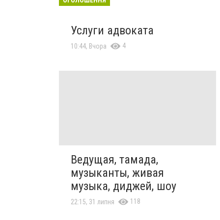
Услуги адвоката
4
10:44, Вчора
Ведущая, тамада,
музыканты, живая
музыка, диджей, шоу
118
22:15, 31 липня