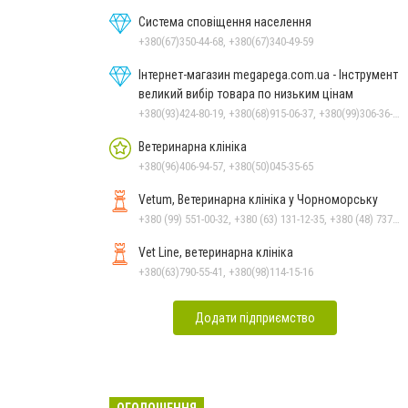
Система сповіщення населення
+380(67)350-44-68, +380(67)340-49-59
Інтернет-магазин megapega.com.ua - Інструмент
великий вибір товара по низьким цінам
+380(93)424-80-19, +380(68)915-06-37, +380(99)306-36-14
Ветеринарна клініка
+380(96)406-94-57, +380(50)045-35-65
Vetum, Ветеринарна клініка у Чорноморську
+380 (99) 551-00-32, +380 (63) 131-12-35, +380 (48) 737-69-48, +380 (66) 784-33-31
Vet Line, ветеринарна клініка
+380(63)790-55-41, +380(98)114-15-16
Додати підприємство
ОГОЛОШЕННЯ