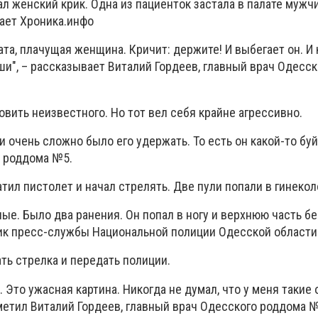
 женский крик. Одна из пациенток застала в палате мужч
дает Хроника.инфо
ата, плачущая женщина. Кричит: держите! И выбегает он. И 
ши", – рассказывает Виталий Гордеев, главный врач Одесс
вить неизвестного. Но тот вел себя крайне агрессивно.
 очень сложно было его удержать. То есть он какой-то буй
а роддома №5.
ил пистолет и начал стрелять. Две пули попали в гинекол
ые. Было два ранения. Он попал в ногу и верхнюю часть бед
ик пресс-службы Национальной полиции Одесской области
ть стрелка и передать полиции.
. Это ужасная картина. Никогда не думал, что у меня такие
тметил Виталий Гордеев, главный врач Одесского роддома №