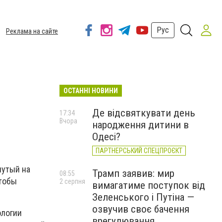
Рус
Реклама на сайте
ОСТАННІ НОВИНИ
Де відсвяткувати день
17:34
Вчора
народження дитини в
Одесі?
ПАРТНЕРСЬКИЙ СПЕЦПРОЄКТ
нутый на
Трамп заявив: мир
08:55
Чтобы
2 серпня
вимагатиме поступок від
Зеленського і Путіна —
озвучив своє бачення
ологии
врегулювання