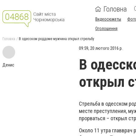
Головна
Видеосюжеты
Фот
Оголошення
Головна
В одесском роддоме мужчина открыл стрельбу
09:59, 20 лютого 2016 р.
В одесс
Денис
открыл с
Стрельба в одесском ро
месте преступления, муж
прорваться – открыл стр
Около 11 утра главврач