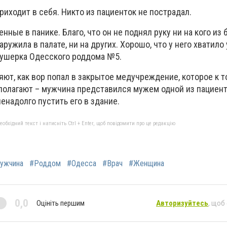
иходит в себя. Никто из пациенток не пострадал.
нные в панике. Благо, что он не поднял руку ни на кого из
наружила в палате, ни на других. Хорошо, что у него хватило 
акушерка Одесского роддома №5.
т, как вор попал в закрытое медучреждение, которое к то
полагают – мужчина представился мужем одной из пациент
ненадолго пустить его в здание.
бхідний текст і натисніть Ctrl + Enter, щоб повідомити про це редакцію
ужчина
#Роддом
#Одесса
#Врач
#Женщина
0,0
Оцініть першим
Авторизуйтесь
, щоб