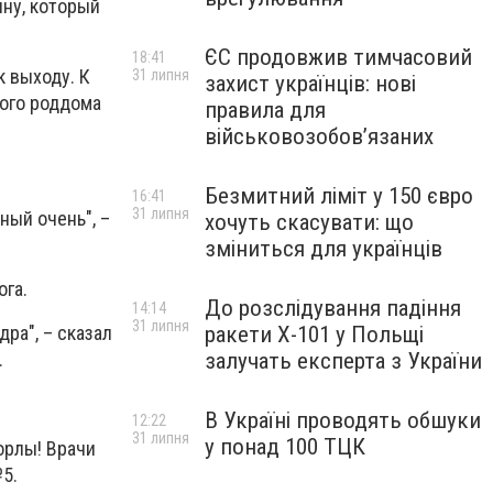
ину, который
ЄС продовжив тимчасовий
18:41
к выходу. К
31 липня
захист українців: нові
кого роддома
правила для
військовозобов’язаних
Безмитний ліміт у 150 євро
16:41
31 липня
ный очень", –
хочуть скасувати: що
зміниться для українців
ога.
До розслідування падіння
14:14
31 липня
ракети Х-101 у Польщі
ра", – сказал
залучать експерта з України
.
В Україні проводять обшуки
12:22
31 липня
у понад 100 ТЦК
 орлы! Врачи
5.