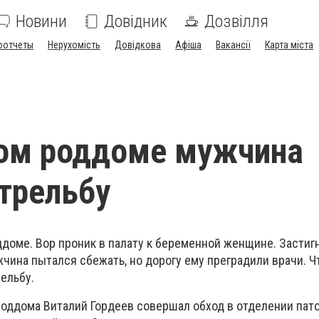
Новини
Довідник
Дозвілля
оотчеты
Нерухомість
Довідкова
Афіша
Вакансії
Карта міста
ком роддоме мужчина
трельбу
ддоме. Вор проник в палату к беременной женщине. Застиг
чина пытался сбежать, но дорогу ему преградили врачи. 
ельбу.
 роддома Виталий Гордеев совершал обход в отделении пат