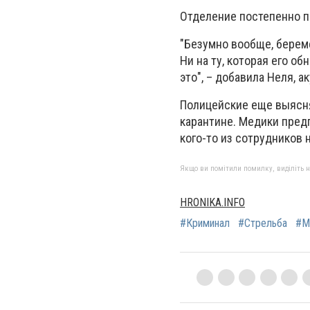
Отделение постепенно пр
"Безумно вообще, береме
Ни на ту, которая его об
это", – добавила Неля, 
Полицейские еще выясняю
карантине. Медики пред
кого-то из сотрудников 
Якщо ви помітили помилку, виділіть нео
HRONIKA.INFO
#Криминал
#Стрельба
#М