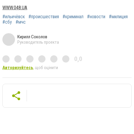
WWW.048.UA
#ильичёвск
#происшествия
#криминал
#новости
#милиция
#сбу
#мчс
Кирилл Соколов
Руководитель проекта
0,0
Авторизуйтесь
, щоб оцінити