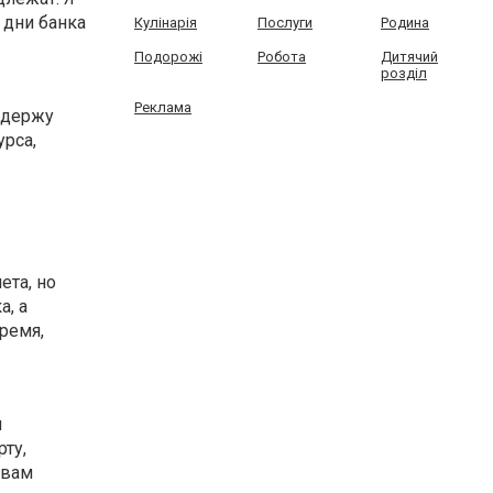
 дни банка
Кулінарія
Послуги
Родина
Подорожі
Робота
Дитячий
розділ
Реклама
 держу
урса,
ета, но
а, а
ремя,
м
ту,
 вам