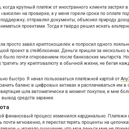
 когда крупный платёж от иностранного клиента застрял в
 «висели» на проверке, а у меня горели сроки по оплате п
 поддержку, отправлял документы, объяснял природу доход
аниматься проектами. Тогда я твёрдо решил искать альтерн
ала просто завёл криптокошелёк и попросил одного лояльн
шой проект в стейблкоинах. Деньги пришли за несколько м
о было почти откровением после банковских мытарств. Но
к тратить эту криптовалюту в обычной жизни, не бегая каж
но быстро. Я начал пользоваться платёжной картой от
Any
ранить баланс в цифровых активах и расплачиваться им в
нвертация шла автоматически в момент покупки, и мне бо
 вывод средств заранее.
бота
ой финансовый процесс изменился кардинально. Платежи 
ь почти мгновенно, я перестал терять проценты на цепочка
главное — исчезло ощущение, что мои деньги мне не прина