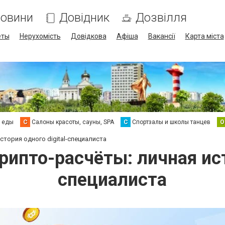
овини
Довідник
Дозвілля
еты
Нерухомість
Довідкова
Афіша
Вакансії
Карта міста
а еды
С
Салоны красоты, сауны, SPA
С
Спортзалы и школы танцев
О
стория одного digital-специалиста
рипто-расчёты: личная исто
специалиста