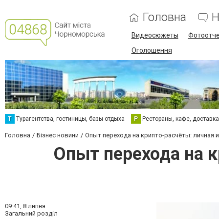
Головна
Н
Видеосюжеты
Фотоотч
Оголошення
Т
Турагентства, гостиницы, базы отдыха
Р
Рестораны, кафе, доставк
Головна
Бізнес новини
Опыт перехода на крипто-расчёты: личная и
Опыт перехода на к
09:41,
8 липня
Загальний розділ