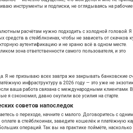
иваю инструменты и подписки, не оглядываясь на рабочие
алютным расчётам нужно подходить с холодной головой. Я
х средств в стейблкоинах, чтобы не зависеть от скачков к
торную аутентификацию и не храню всё в одном месте.
ликом зона ответственности самого пользователя, и это
а. Я не призываю всех завтра же закрывать банковские сч
атёжную инфраструктуру в 2026 году — это уже не экзотик
если ваша работа связана с международными клиентами. В
ые я сэкономил, давно окупили все усилия на старте.
еских советов напоследок
етесь о переходе, начните с малого. Договоритесь с одни
оплате в стейблкоинах, заведите кошелёк и платёжную кар
ольших операций. Так вы на практике поймёте, насколько