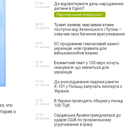
17:34,
Де відсвяткувати день народження
5 серпня
дитини в Одесі?
Партнерський спецпроєкт
08:55,
Трамп заявив: мир вимагатиме
2 серпня
поступок від Зеленського і Путіна —
озвучив своє бачення врегулювання
18:41,
ЄС продовжив тимчасовий захист
31 липня
українців: нові правила для
військовозобов’язаних
16:41,
Безмитний ліміт у 150 євро хочуть
31 липня
скасувати: що зміниться для
українців
14:14,
До розслідування падіння ракети
31 липня
Х-101 у Польщі залучать експерта з
України
12:22,
В Україні проводять обшуки у понад
31 липня
л, что
100 ТЦК
тория о
15:23,
Саудівська Аравія приєдналася до
29 липня
ударів США по проіранському
угрупованню в Іраку