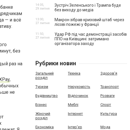
14:05,
Зустріч Зеленського і Трампа буде
 банке
29 липня
без виходу до медіа
одрядчикам
а — и всё
13:00,
Макрон зібрав кризовий штаб через
27 липня
лісові пожежі у Франції
ативу.
11:50,
Удар РФ під час демонстрації засобів
27 липня
ППО на Київщині: затримано
організатора заходу
ого
инут, без
Рубрики новин
дый раз на
Загальний
Техніка
Здоров'я
розділ
XPay
,
 обычных
Туризм
Нерухомість
Транспорт
льше не
Будівництво
Відпочинок
Розваги
Бізнес
Меблі
Спорт
Жіночий
Інтернет
Культура
от
розділ
х
Економіка
Інтер'єр
Мода
длежат. Я