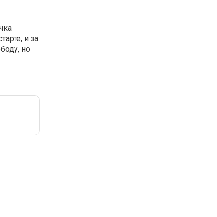
чка
арте, и за
боду, но