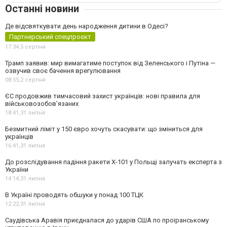
Останні новини
Де відсвяткувати день народження дитини в Одесі?
Партнерський спецпроєкт
17:34,
5 серпня
Трамп заявив: мир вимагатиме поступок від Зеленського і Путіна —
озвучив своє бачення врегулювання
08:55,
2 серпня
ЄС продовжив тимчасовий захист українців: нові правила для
військовозобов’язаних
18:41,
31 липня
Безмитний ліміт у 150 євро хочуть скасувати: що зміниться для
українців
16:41,
31 липня
До розслідування падіння ракети Х-101 у Польщі залучать експерта з
України
14:14,
31 липня
В Україні проводять обшуки у понад 100 ТЦК
12:22,
31 липня
Саудівська Аравія приєдналася до ударів США по проіранському