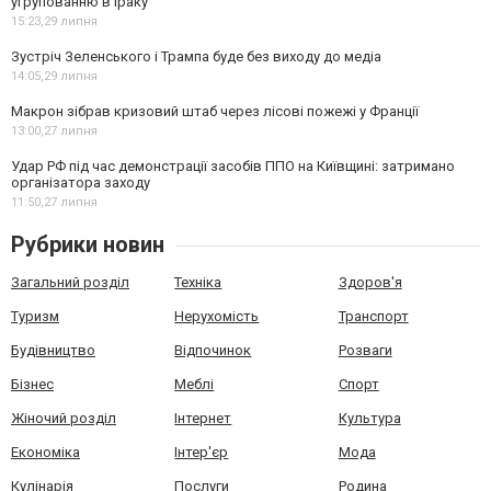
угрупованню в Іраку
15:23,
29 липня
Зустріч Зеленського і Трампа буде без виходу до медіа
14:05,
29 липня
Макрон зібрав кризовий штаб через лісові пожежі у Франції
13:00,
27 липня
Удар РФ під час демонстрації засобів ППО на Київщині: затримано
організатора заходу
11:50,
27 липня
Рубрики новин
Загальний розділ
Техніка
Здоров'я
Туризм
Нерухомість
Транспорт
Будівництво
Відпочинок
Розваги
Бізнес
Меблі
Спорт
Жіночий розділ
Інтернет
Культура
Економіка
Інтер'єр
Мода
Кулінарія
Послуги
Родина