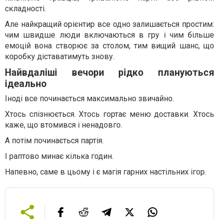
складності.
Але найкращий орієнтир все одно залишається простим:
чим швидше люди включаються в гру і чим більше
емоцій вона створює за столом, тим вищий шанс, що
коробку діставатимуть знову.
Найвдаліші вечори рідко плануються
ідеально
Іноді все починається максимально звичайно.
Хтось спізнюється. Хтось гортає меню доставки. Хтось
каже, що втомився і ненадовго.
А потім починається партія.
І раптово минає кілька годин.
Напевно, саме в цьому і є магія гарних настільних ігор.