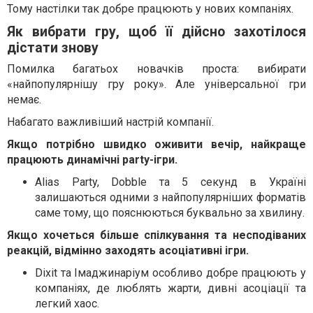
Тому настілки так добре працюють у нових компаніях.
Як вибрати гру, щоб її дійсно захотілося
дістати знову
Помилка багатьох новачків проста: вибирати
«найпопулярнішу гру року». Але універсальної гри
немає.
Набагато важливіший настрій компанії.
Якщо потрібно швидко оживити вечір, найкраще
працюють динамічні party-ігри.
Alias Party, Dobble та 5 секунд в Україні
залишаються одними з найпопулярніших форматів
саме тому, що пояснюються буквально за хвилину.
Якщо хочеться більше спілкування та несподіваних
реакцій, відмінно заходять асоціативні ігри.
Dixit та Імаджинаріум особливо добре працюють у
компаніях, де люблять жарти, дивні асоціації та
легкий хаос.