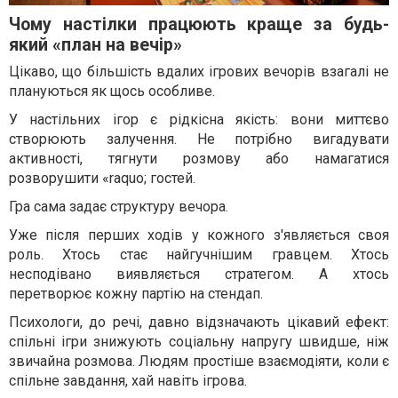
Чому настілки працюють краще за будь-
який «план на вечір»
Цікаво, що більшість вдалих ігрових вечорів взагалі не
плануються як щось особливе.
У настільних ігор є рідкісна якість: вони миттєво
створюють залучення. Не потрібно вигадувати
активності, тягнути розмову або намагатися
розворушити «raquo; гостей.
Гра сама задає структуру вечора.
Уже після перших ходів у кожного з'являється своя
роль. Хтось стає найгучнішим гравцем. Хтось
несподівано виявляється стратегом. А хтось
перетворює кожну партію на стендап.
Психологи, до речі, давно відзначають цікавий ефект:
спільні ігри знижують соціальну напругу швидше, ніж
звичайна розмова. Людям простіше взаємодіяти, коли є
спільне завдання, хай навіть ігрова.