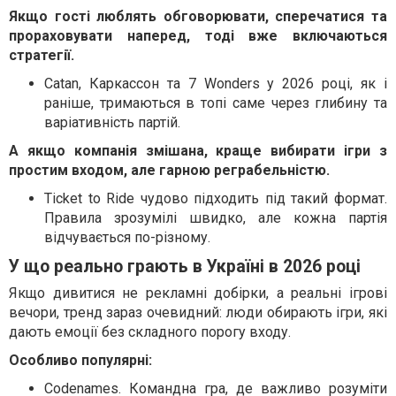
Якщо гості люблять обговорювати, сперечатися та
прораховувати наперед, тоді вже включаються
стратегії.
Catan, Каркассон та 7 Wonders у 2026 році, як і
раніше, тримаються в топі саме через глибину та
варіативність партій.
А якщо компанія змішана, краще вибирати ігри з
простим входом, але гарною реграбельністю.
Ticket to Ride чудово підходить під такий формат.
Правила зрозумілі швидко, але кожна партія
відчувається по-різному.
У що реально грають в Україні в 2026 році
Якщо дивитися не рекламні добірки, а реальні ігрові
вечори, тренд зараз очевидний: люди обирають ігри, які
дають емоції без складного порогу входу.
Особливо популярні:
Codenames. Командна гра, де важливо розуміти