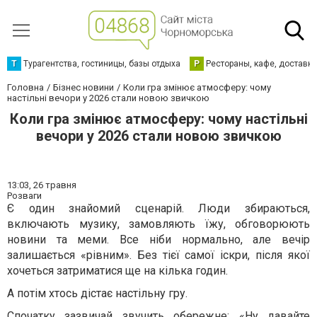
Т
Турагентства, гостиницы, базы отдыха
Р
Рестораны, кафе, доставк
Головна
Бізнес новини
Коли гра змінює атмосферу: чому
настільні вечори у 2026 стали новою звичкою
Коли гра змінює атмосферу: чому настільні
вечори у 2026 стали новою звичкою
13:03,
26 травня
Розваги
Є один знайомий сценарій. Люди збираються,
включають музику, замовляють їжу, обговорюють
новини та меми. Все ніби нормально, але вечір
залишається «рівним». Без тієї самої іскри, після якої
хочеться затриматися ще на кілька годин.
А потім хтось дістає настільну гру.
Спочатку зазвичай звучить обережне: «Ну давайте