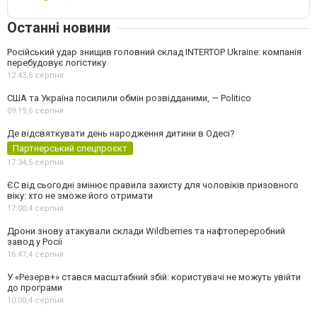
Останні новини
Російський удар знищив головний склад INTERTOP Ukraine: компанія
перебудовує логістику
12:43,
6 серпня
США та Україна посилили обмін розвідданими, — Politico
09:19,
6 серпня
Де відсвяткувати день народження дитини в Одесі?
Партнерський спецпроєкт
17:34,
5 серпня
ЄС від сьогодні змінює правила захисту для чоловіків призовного
віку: хто не зможе його отримати
17:00,
4 серпня
Дрони знову атакували склади Wildberries та нафтопереробний
завод у Росії
16:47,
4 серпня
У «Резерв+» стався масштабний збій: користувачі не можуть увійти
до програми
10:00,
4 серпня