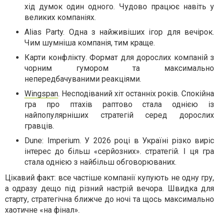
хід думок один одного. Чудово працює навіть у
великих компаніях.
Alias Party. Одна з найживіших ігор для вечірок.
Чим шумніша компанія, тим краще.
Карти конфлікту. Формат для дорослих компаній з
чорним гумором та максимально
непередбачуваними реакціями.
Wingspan
. Несподіваний хіт останніх років. Спокійна
гра про птахів раптово стала однією із
найпопулярніших стратегій серед дорослих
гравців.
Dune: Imperium. У 2026 році в Україні різко виріс
інтерес до більш «серйозних». стратегій. І ця гра
стала однією з найбільш обговорюваних.
Цікавий факт: все частіше компанії купують не одну гру,
а одразу дещо під різний настрій вечора. Швидка для
старту, стратегічна ближче до ночі та щось максимально
хаотичне «на фінал».