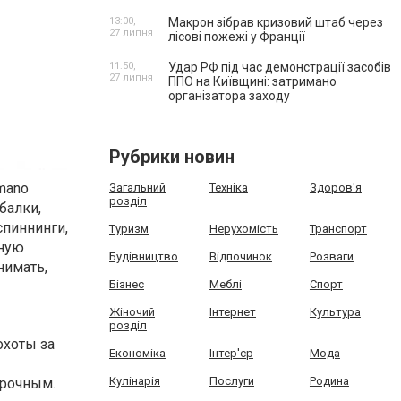
13:00,
Макрон зібрав кризовий штаб через
27 липня
лісові пожежі у Франції
11:50,
Удар РФ під час демонстрації засобів
27 липня
ППО на Київщині: затримано
організатора заходу
Рубрики новин
mano
Загальний
Техніка
Здоров'я
розділ
балки,
спиннинги,
Туризм
Нерухомість
Транспорт
нную
Будівництво
Відпочинок
Розваги
нимать,
Бізнес
Меблі
Спорт
Жіночий
Інтернет
Культура
розділ
охоты за
Економіка
Інтер'єр
Мода
Кулінарія
Послуги
Родина
прочным.