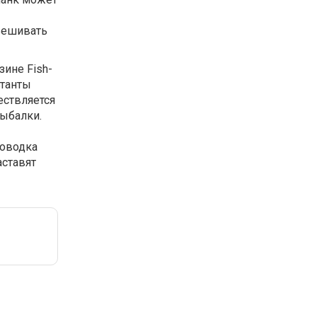
евешивать
ине Fish-
ьтанты
ествляется
рыбалки.
роводка
аставят