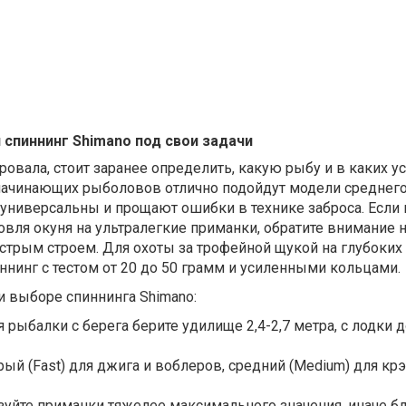
 спиннинг Shimano под свои задачи
ровала, стоит заранее определить, какую рыбу и в каких у
 начинающих рыболовов отлично подойдут модели среднего
 универсальны и прощают ошибки в технике заброса. Если
овля окуня на ультралегкие приманки, обратите внимание 
ыстрым строем. Для охоты за трофейной щукой на глубоких
нинг с тестом от 20 до 50 грамм и усиленными кольцами.
и выборе спиннинга Shimano:
рыбалки с берега берите удилище 2,4-2,7 метра, с лодки 
ый (Fast) для джига и воблеров, средний (Medium) для кр
ьзуйте приманки тяжелее максимального значения, иначе б