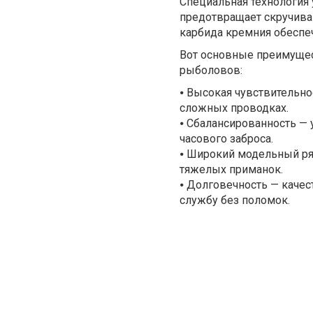
Специальная технология 
предотвращает скручива
карбида кремния обеспе
Вот основные преимущес
рыболовов:
⦁
Высокая чувствительно
сложных проводках.
⦁
Сбалансированность — у
часового заброса.
⦁
Широкий модельный ряд 
тяжелых приманок.
⦁
Долговечность — качес
службу без поломок.