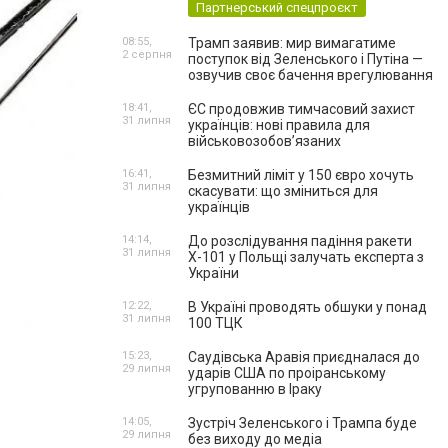
Партнерський спецпроєкт
08:55,
Трамп заявив: мир вимагатиме
2 серпня
поступок від Зеленського і Путіна —
озвучив своє бачення врегулювання
18:41,
ЄС продовжив тимчасовий захист
31 липня
українців: нові правила для
військовозобов’язаних
16:41,
Безмитний ліміт у 150 євро хочуть
31 липня
скасувати: що зміниться для
українців
14:14,
До розслідування падіння ракети
31 липня
Х-101 у Польщі залучать експерта з
України
12:22,
В Україні проводять обшуки у понад
31 липня
100 ТЦК
15:23,
Саудівська Аравія приєдналася до
29 липня
ударів США по проіранському
угрупованню в Іраку
14:05,
Зустріч Зеленського і Трампа буде
29 липня
без виходу до медіа