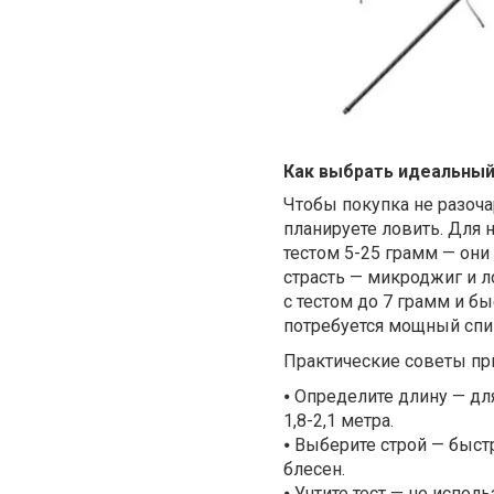
Как выбрать идеальный
Чтобы покупка не разоча
планируете ловить. Для
тестом 5-25 грамм — они
страсть — микроджиг и л
с тестом до 7 грамм и б
потребуется мощный спин
Практические советы пр
⦁
Определите длину — для 
1,8-2,1 метра.
⦁
Выберите строй — быстр
блесен.
⦁
Учтите тест — не испол