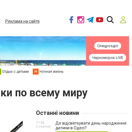
Реклама на сайте
Спецрозділ
Черноморск LIVE
Отдых с детьми
Н
Ночная жизнь
ки по всему миру
Останні новини
17:34,
Де відсвяткувати день народження
5 серпня
дитини в Одесі?