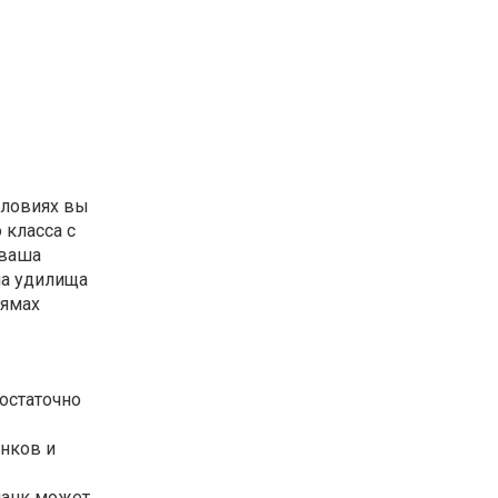
словиях вы
 класса с
 ваша
на удилища
 ямах
достаточно
энков и
ланк может