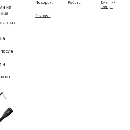
Подорожі
Робота
Дитячий
ми из
розділ
ния.
Реклама
опытных
на
 после
х и
етнюю