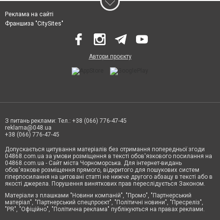
Реклама на сайті
Франшиза "CitySites"
Автори проєкту
З питань реклами: Тел.: +38 (066) 776-47-45
reklama@048.ua
+38 (066) 776-47-45
Допускається цитування матеріалів без отримання попередньої згоди
04868.com.ua за умови розміщення в тексті обов'язкового посилання на
04868.com.ua - Сайт міста Чорноморська. Для інтернет-видань
обов'язкове розміщення прямого, відкритого для пошукових систем
гіперпосилання на цитовані статті не нижче другого абзацу в тексті або в
якості джерела. Порушення виняткових прав переслідується Законом.
Матеріали з плашками "Новини компаній", "Промо", "Партнерський
матеріал", "Партнерський спецпроєкт", "Політичні новини", "Пресреліз",
"PR", "Офіційно", "Політична реклама" публікуються на правах реклами.