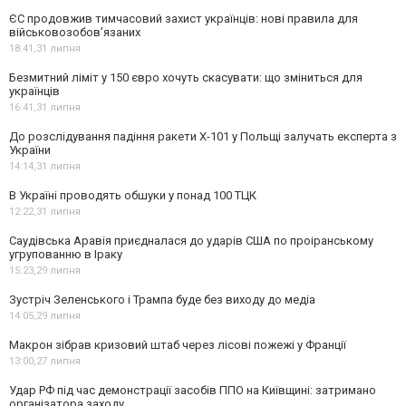
ЄС продовжив тимчасовий захист українців: нові правила для
військовозобов’язаних
18:41,
31 липня
Безмитний ліміт у 150 євро хочуть скасувати: що зміниться для
українців
16:41,
31 липня
До розслідування падіння ракети Х-101 у Польщі залучать експерта з
України
14:14,
31 липня
В Україні проводять обшуки у понад 100 ТЦК
12:22,
31 липня
Саудівська Аравія приєдналася до ударів США по проіранському
угрупованню в Іраку
15:23,
29 липня
Зустріч Зеленського і Трампа буде без виходу до медіа
14:05,
29 липня
Макрон зібрав кризовий штаб через лісові пожежі у Франції
13:00,
27 липня
Удар РФ під час демонстрації засобів ППО на Київщині: затримано
організатора заходу