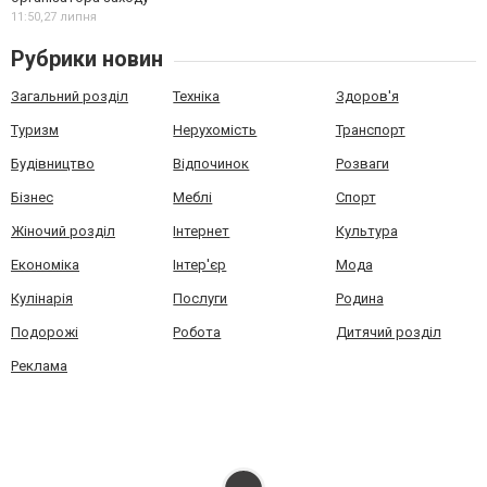
11:50,
27 липня
Рубрики новин
Загальний розділ
Техніка
Здоров'я
Туризм
Нерухомість
Транспорт
Будівництво
Відпочинок
Розваги
Бізнес
Меблі
Спорт
Жіночий розділ
Інтернет
Культура
Економіка
Інтер'єр
Мода
Кулінарія
Послуги
Родина
Подорожі
Робота
Дитячий розділ
Реклама