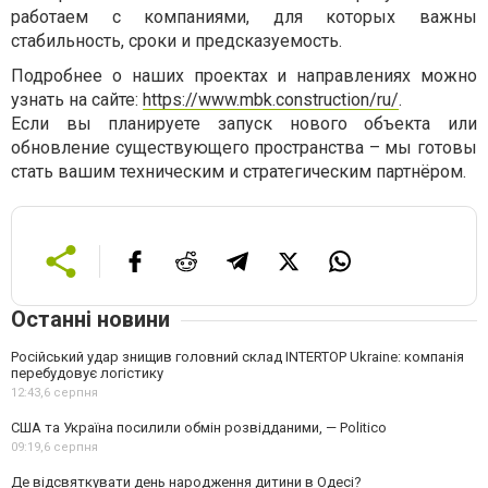
работаем с компаниями, для которых важны
стабильность, сроки и предсказуемость.
Подробнее о наших проектах и направлениях можно
узнать на сайте:
https://www.mbk.construction/ru/
.
Если вы планируете запуск нового объекта или
обновление существующего пространства – мы готовы
стать вашим техническим и стратегическим партнёром.
Останні новини
Російський удар знищив головний склад INTERTOP Ukraine: компанія
перебудовує логістику
12:43,
6 серпня
США та Україна посилили обмін розвідданими, — Politico
09:19,
6 серпня
Де відсвяткувати день народження дитини в Одесі?