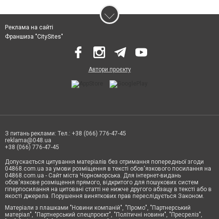
Реклама на сайті
Франшиза "CitySites"
Автори проєкту
З питань реклами: Тел.: +38 (066) 776-47-45
reklama@048.ua
+38 (066) 776-47-45
Допускається цитування матеріалів без отримання попередньої згоди
04868.com.ua за умови розміщення в тексті обов'язкового посилання на
04868.com.ua - Сайт міста Чорноморська. Для інтернет-видань
обов'язкове розміщення прямого, відкритого для пошукових систем
гіперпосилання на цитовані статті не нижче другого абзацу в тексті або в
якості джерела. Порушення виняткових прав переслідується Законом.
Матеріали з плашками "Новини компаній", "Промо", "Партнерський
матеріал", "Партнерський спецпроєкт", "Політичні новини", "Пресреліз",