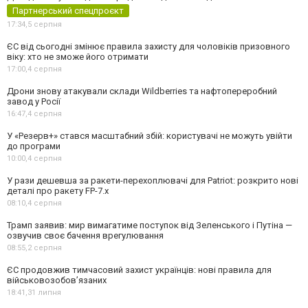
Партнерський спецпроєкт
17:34,
5 серпня
ЄС від сьогодні змінює правила захисту для чоловіків призовного
віку: хто не зможе його отримати
17:00,
4 серпня
Дрони знову атакували склади Wildberries та нафтопереробний
завод у Росії
16:47,
4 серпня
У «Резерв+» стався масштабний збій: користувачі не можуть увійти
до програми
10:00,
4 серпня
У рази дешевша за ракети-перехоплювачі для Patriot: розкрито нові
деталі про ракету FP-7.x
08:10,
4 серпня
Трамп заявив: мир вимагатиме поступок від Зеленського і Путіна —
озвучив своє бачення врегулювання
08:55,
2 серпня
ЄС продовжив тимчасовий захист українців: нові правила для
військовозобов’язаних
18:41,
31 липня