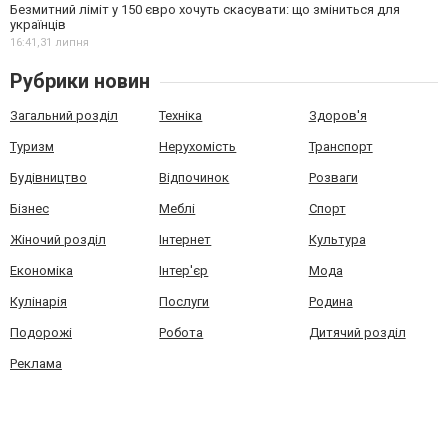
Безмитний ліміт у 150 євро хочуть скасувати: що зміниться для
українців
16:41,
31 липня
Рубрики новин
Загальний розділ
Техніка
Здоров'я
Туризм
Нерухомість
Транспорт
Будівництво
Відпочинок
Розваги
Бізнес
Меблі
Спорт
Жіночий розділ
Інтернет
Культура
Економіка
Інтер'єр
Мода
Кулінарія
Послуги
Родина
Подорожі
Робота
Дитячий розділ
Реклама