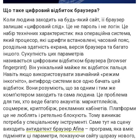
Що таке цифровий відбиток браузера?
Коли людина заходить на будь-який сайт, її браузер
залишає «цифровий слід». Це не пароль і не логін. Це
набір технічних характеристик: яка операційна система,
який процесор, які шрифти встановлені, часовий пояс,
роздільна здатність екрана, версія браузера та багато
іншого. Сукупність цих параметрів
називається цифровим відбитком браузера (browser
fingerprint). Він унікальний майже як відбиток пальця.
Навіть якщо використовувати звичайний «режим
інкогніто», антифрод-системи все одно бачать цей
відбиток. Вони розуміють, що за одним і тим же
комп'ютером заходить та сама людина. Це проблема
для тих, хто веде багато акаунтів: маркетплейсів,
соцмереж, криптобірж, рекламних кабінетів. Платформи
це не люблять і ретельно блокують. Тому виникає
потреба у спеціальному інструменті. Саме тут на сцену
виходить
антидетект браузер Afina
– програма, яка вміє
підміняти ці параметри, показуючи сайту щоразу нового,