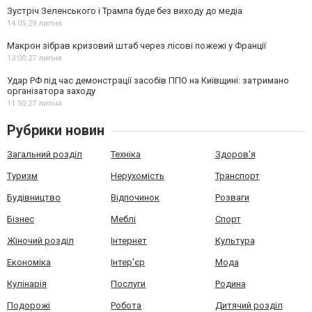
Зустріч Зеленського і Трампа буде без виходу до медіа
14:05,
29 липня
Макрон зібрав кризовий штаб через лісові пожежі у Франції
13:00,
27 липня
Удар РФ під час демонстрації засобів ППО на Київщині: затримано
організатора заходу
11:50,
27 липня
Рубрики новин
Загальний розділ
Техніка
Здоров'я
Туризм
Нерухомість
Транспорт
Будівництво
Відпочинок
Розваги
Бізнес
Меблі
Спорт
Жіночий розділ
Інтернет
Культура
Економіка
Інтер'єр
Мода
Кулінарія
Послуги
Родина
Подорожі
Робота
Дитячий розділ