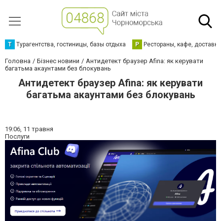
Т
Турагентства, гостиницы, базы отдыха
Р
Рестораны, кафе, доставк
Головна
Бізнес новини
Антидетект браузер Afina: як керувати
багатьма акаунтами без блокувань
Антидетект браузер Afina: як керувати
багатьма акаунтами без блокувань
19:06,
11 травня
Послуги