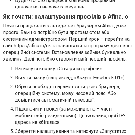
Будь-хто, хто працює з кількома профілями
одночасно і не хоче блокувань.
Як почати: налаштування профілів в Afina.io
Почати працювати з антидетект браузером Afina дуже
просто. Вам не потрібно бути програмістом або
системним адміністратором. Перший крок – перейти на
сайт https://afina.io/uk та завантажити програму для своєї
операційної системи. Встановлення займає буквально
хвилину. Далі потрібно створити свій перший профіль:
Натиснути кнопку «Створити профіль».
Ввести назву (наприклад, «Акаунт Facebook 01»).
Обрати необхідні параметри: версію браузера,
операційну систему, мову, часовий пояс. Або
довіритися автоматичній генерації.
Підключити проксі (за можливістю – чисті
мобільні або резидентські). Це важливо, щоб IP-
адреса не збігалася.
Зберегти налаштування та натиснути «Запустити».