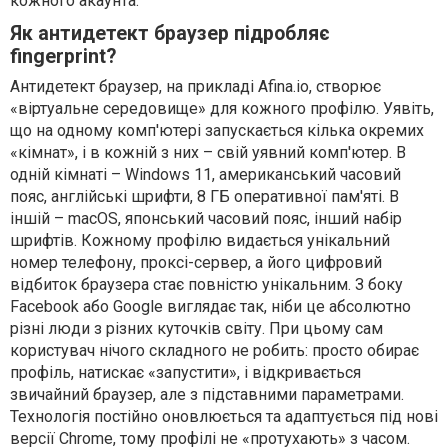
кожного акаунта.
Як антидетект браузер підробляє
fingerprint?
Антидетект браузер, на прикладі Afina.io, створює
«віртуальне середовище» для кожного профілю. Уявіть,
що на одному комп'ютері запускається кілька окремих
«кімнат», і в кожній з них – свій уявний комп'ютер. В
одній кімнаті – Windows 11, американський часовий
пояс, англійські шрифти, 8 ГБ оперативної пам'яті. В
іншій – macOS, японський часовий пояс, інший набір
шрифтів. Кожному профілю видається унікальний
номер телефону, проксі-сервер, а його цифровий
відбиток браузера стає повністю унікальним. З боку
Facebook або Google виглядає так, ніби це абсолютно
різні люди з різних куточків світу. При цьому сам
користувач нічого складного не робить: просто обирає
профіль, натискає «запустити», і відкривається
звичайний браузер, але з підставними параметрами.
Технологія постійно оновлюється та адаптується під нові
версії Chrome, тому профілі не «протухають» з часом.