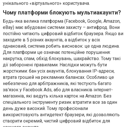
унікального «віртуального» користувача.
Чому платформи блокують мультиакаунти?
Будь-яка велика платформа (Facebook, Google, Amazon,
eBay) має вбудовані системи захисту – антифрод. Вони
постійно читають цифровий відбиток браузера. Якщо ви
заходите в 5 різних акаунтів, а відбиток у всіх
однаковий, система робить висновок: це одна людина.
Для платформи це означає потенційне порушення:
накрутка, спам, обхід блокувань, шахрайство. Тому такі
дії заборонені правилами. Наслідки можуть бути
жорсткими: бан усіх акаунтів, блокування IP-адреси,
втрата грошей на рекламних балансах. Особливо це
небезпечно для арбітражників, які тестують багато
зв'язок у Facebook Ads, або для власників інтернет-
магазинів, які ведуть кілька карток на Amazon. Без
спеціального інструменту ризик втратити все за один
день дуже високий. Тому професіонали
використовують антидетект браузери, які дозволяють
створити окремий, чистий цифровий відбиток для