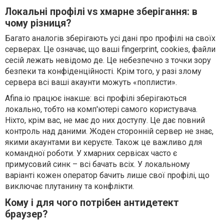
Локальні профілі vs хмарне зберігання: в
чому різниця?
Багато аналогів зберігають усі дані про профілі на своїх
серверах. Це означає, що ваші fingerprint, cookies, файли
сесій лежать невідомо де. Це небезпечно з точки зору
безпеки та конфіденційності. Крім того, у разі злому
сервера всі ваші акаунти можуть «поплисти».
Afina.io працює інакше: всі профілі зберігаються
локально, тобто на комп'ютері самого користувача.
Ніхто, крім вас, не має до них доступу. Це дає повний
контроль над даними. Жоден сторонній сервер не знає,
якими акаунтами ви керуєте. Також це важливо для
командної роботи. У хмарних сервісах часто є
примусовий синк – всі бачать всіх. У локальному
варіанті кожен оператор бачить лише свої профілі, що
виключає плутанину та конфлікти.
Кому і для чого потрібен антидетект
браузер?