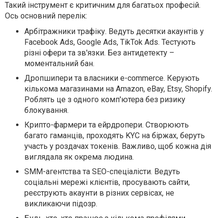
Такий інструмент є критичним для багатьох професій.
Ось основний перелік:
Арбітражники трафіку. Ведуть десятки акаунтів у
Facebook Ads, Google Ads, TikTok Ads. Тестують
різні офери та зв'язки. Без антидетекту –
моментальний бан.
Дропшипери та власники e-commerce. Керують
кількома магазинами на Amazon, eBay, Etsy, Shopify.
Роблять це з одного комп'ютера без ризику
блокування.
Крипто-фармери та ейрдропери. Створюють
багато гаманців, проходять KYC на біржах, беруть
участь у роздачах токенів. Важливо, щоб кожна дія
виглядала як окрема людина.
SMM-агентства та SEO-спеціалісти. Ведуть
соціальні мережі клієнтів, просувають сайти,
реєструють акаунти в різних сервісах, не
викликаючи підозр.