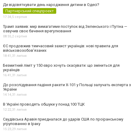
Де відсвяткувати день народження дитини в Одесі?
Партнерський спецпроєкт
17:34,
5 серпня
Трамп заявив: мир вимагатиме поступок від Зеленського і Путіна —
озвучив своє бачення врегулювання
08:55,
2 серпня
ЄС продовжив тимчасовий захист українців: нові правила для
військовозобов’язаних
18:41,
31 липня
Безмитний ліміт у 150 євро хочуть скасувати: що зміниться для
українців
16:41,
31 липня
До розслідування падіння ракети Х-101 у Польщі залучать експерта з
України
14:14,
31 липня
В Україні проводять обшуки у понад 100 ТЦК
12:22,
31 липня
Саудівська Аравія приєдналася до ударів США по проіранському
угрупованню в Іраку
15:23,
29 липня