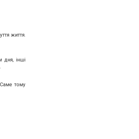
уття життя.
 дня, інші
.
 Саме тому