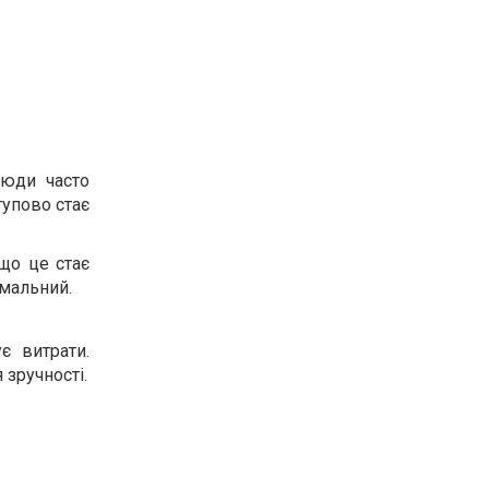
Люди часто
тупово стає
кщо це стає
імальний.
є витрати.
 зручності.