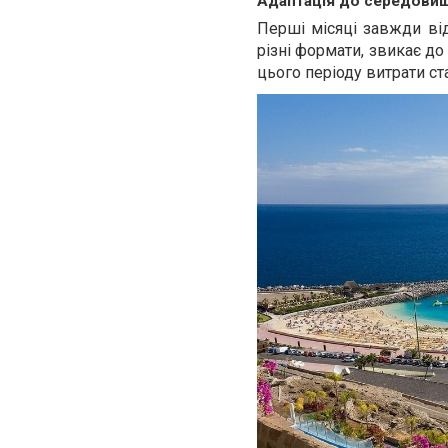
Адаптація до середови
Перші місяці завжди ві
різні формати, звикає до
цього періоду витрати с