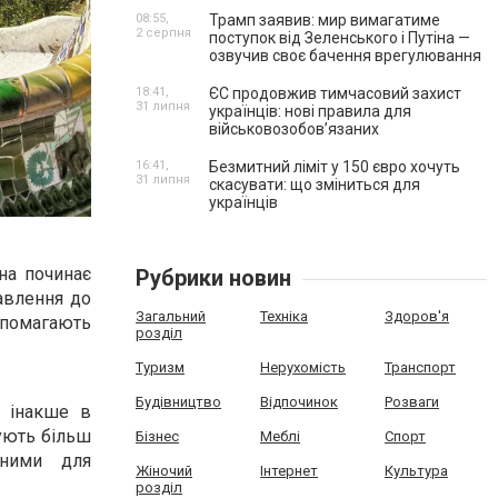
08:55,
Трамп заявив: мир вимагатиме
2 серпня
поступок від Зеленського і Путіна —
озвучив своє бачення врегулювання
18:41,
ЄС продовжив тимчасовий захист
31 липня
українців: нові правила для
військовозобов’язаних
16:41,
Безмитний ліміт у 150 євро хочуть
31 липня
скасувати: що зміниться для
українців
на починає
Рубрики новин
тавлення до
Загальний
Техніка
Здоров'я
опомагають
розділ
Туризм
Нерухомість
Транспорт
Будівництво
Відпочинок
Розваги
м інакше в
бують більш
Бізнес
Меблі
Спорт
тними для
Жіночий
Інтернет
Культура
розділ