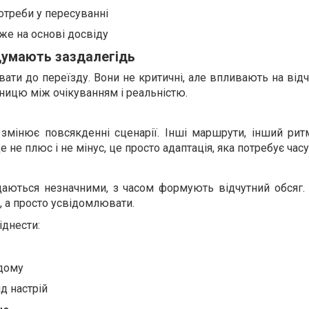
отреби у пересуванні
же на основі досвіду
 думають заздалегідь
увати до переїзду. Вони не критичні, але впливають на відч
ицю між очікуванням і реальністю.
мінює повсякденні сценарії. Інші маршрути, інший ритм
 не плюс і не мінус, це просто адаптація, яка потребує часу
здаються незначними, з часом формують відчутний обсяг.
, а просто усвідомлювати.
іднести:
 дому
ід настрій