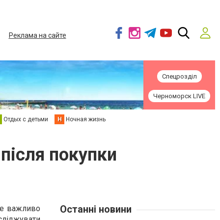
Реклама на сайте
Спецрозділ
Черноморск LIVE
Отдых с детьми
Н
Ночная жизнь
 після покупки
Останні новини
ле важливо
сліджувати