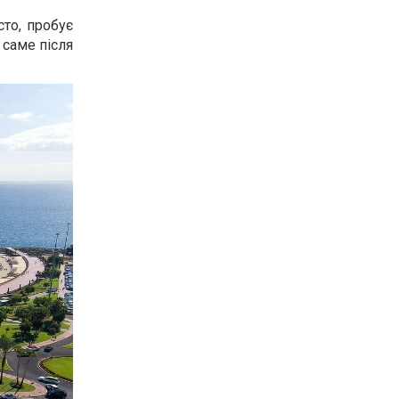
то, пробує
 саме після