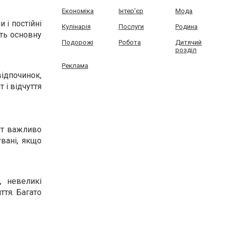
Економіка
Інтер'єр
Мода
 і постійні
Кулінарія
Послуги
Родина
ть основну
Подорожі
Робота
Дитячий
розділ
Реклама
відпочинок,
 і відчуття
ут важливо
увані, якщо
, невеликі
тя. Багато