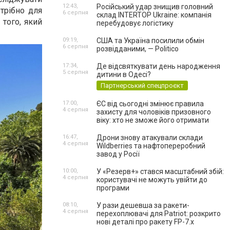
12:43,
Російський удар знищив головний
трібно для
6 серпня
склад INTERTOP Ukraine: компанія
 того, який
перебудовує логістику
09:19,
США та Україна посилили обмін
6 серпня
розвідданими, — Politico
17:34,
Де відсвяткувати день народження
5 серпня
дитини в Одесі?
Партнерський спецпроєкт
17:00,
ЄС від сьогодні змінює правила
4 серпня
захисту для чоловіків призовного
віку: хто не зможе його отримати
16:47,
Дрони знову атакували склади
4 серпня
Wildberries та нафтопереробний
завод у Росії
10:00,
У «Резерв+» стався масштабний збій:
4 серпня
користувачі не можуть увійти до
програми
08:10,
У рази дешевша за ракети-
4 серпня
перехоплювачі для Patriot: розкрито
нові деталі про ракету FP-7.x