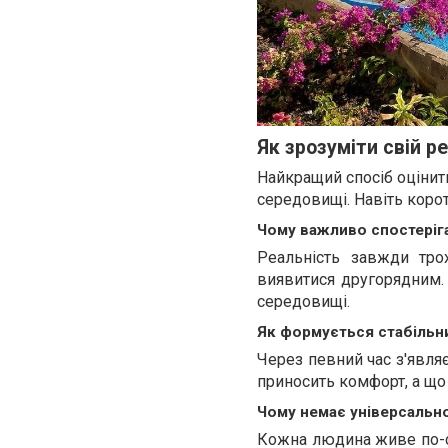
Як зрозуміти свій р
Найкращий спосіб оцінит
середовищі. Навіть корот
Чому важливо спостеріг
Реальність завжди тро
виявитися другорядним.
середовищі.
Як формується стабіль
Через певний час з'являє
приносить комфорт, а що
Чому немає універсально
Кожна людина живе по-св