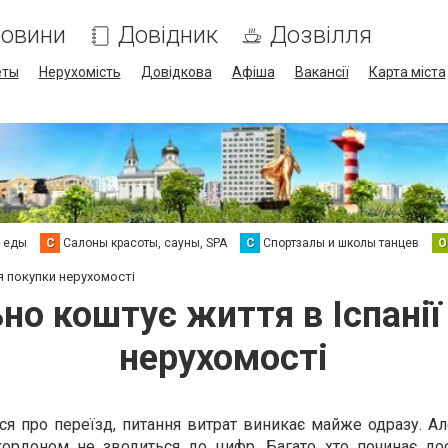
овини
Довідник
Дозвілля
еты
Нерухомість
Довідкова
Афіша
Вакансії
Карта міста
а еды
С
Салоны красоты, сауны, SPA
С
Спортзалы и школы танцев
О
ля покупки нерухомості
но коштує життя в Іспанії
нерухомості
 про переїзд, питання витрат виникає майже одразу. А
кордоном не зводиться до цифр. Багато хто починає до