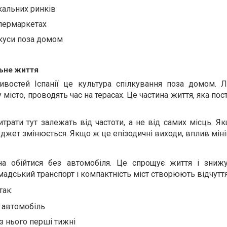
кальних ринків
упермаркетах
екуси поза домом
льне життя
ивостей Іспанії це культура спілкування поза домом. 
 місто, проводять час на терасах. Це частина життя, яка пос
трати тут залежать від частоти, а не від самих місць. Я
жет змінюється. Якщо ж це епізодичні виходи, вплив мін
на обійтися без автомобіля. Це спрощує життя і знижу
адський транспорт і компактність міст створюють відчуття
так:
н автомобіль
з нього перші тижні