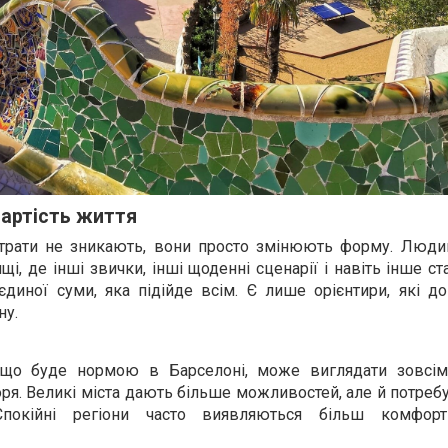
вартість життя
итрати не зникають, вони просто змінюють форму. Люди
і, де інші звички, інші щоденні сценарії і навіть інше с
єдиної суми, яка підійде всім. Є лише орієнтири, які д
ну.
е, що буде нормою в Барселоні, може виглядати зовсі
оря. Великі міста дають більше можливостей, але й потре
Спокійні регіони часто виявляються більш комфор