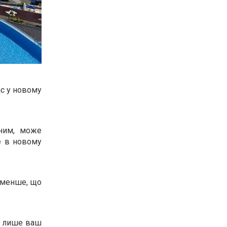
ас у новому
дним, може
е в новому
о менше, що
 Є лише ваш