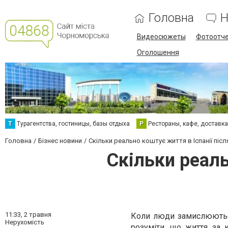
Головна
Н
Видеосюжеты
Фотоотч
Оголошення
Т
Турагентства, гостиницы, базы отдыха
Р
Рестораны, кафе, доставк
Головна
Бізнес новини
Скільки реально коштує життя в Іспанії піс
Скільки реаль
11:33,
2 травня
Коли люди замислюються
Нерухомість
розуміти, що життя за 