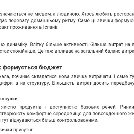
изначаються не місцем, а людиною. Хтось любить ресторани
надає перевагу домашньому ритму. Саме ці звички формую
факт проживання в Іспанії.
ю динаміку. Влітку більше активності, більше витрат на 
стає спокійніше. Це теж впливає на загальний баланс витрат
як формується бюджет
ла, починає складатися нова звичка витрачати. І саме т
ифри, а на структуру. Більшість витрат досить передбач
 покупки
 якістю продуктів і доступністю базових речей. Ринки
 створюють комфортне середовище для повсякденного жит
ти тут відчуваються більш контрольованими.
ичай присутні: