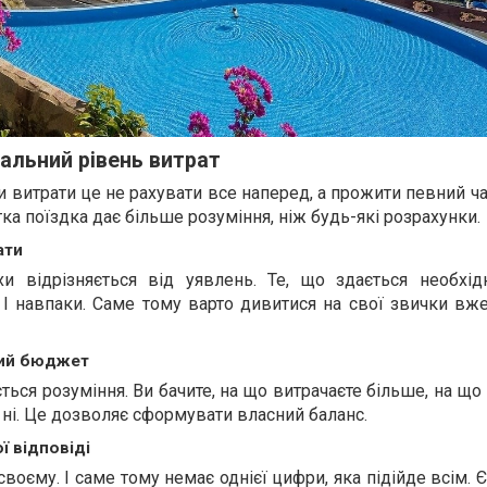
еальний рівень витрат
и витрати це не рахувати все наперед, а прожити певний ч
ка поїздка дає більше розуміння, ніж будь-які розрахунки.
ати
хи відрізняється від уявлень. Те, що здається необхі
 І навпаки. Саме тому варто дивитися на свої звички вж
ний бюджет
ться розуміння. Ви бачите, на що витрачаєте більше, на щ
 ні. Це дозволяє сформувати власний баланс.
ї відповіді
оєму. І саме тому немає однієї цифри, яка підійде всім.