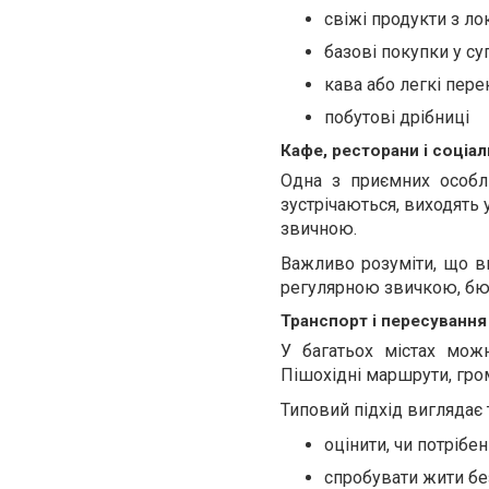
свіжі продукти з ло
базові покупки у с
кава або легкі пер
побутові дрібниці
Кафе, ресторани і соціа
Одна з приємних особл
зустрічаються, виходять у
звичною.
Важливо розуміти, що ви
регулярною звичкою, бюд
Транспорт і пересування
У багатьох містах мож
Пішохідні маршрути, гром
Типовий підхід виглядає 
оцінити, чи потрібе
спробувати жити бе