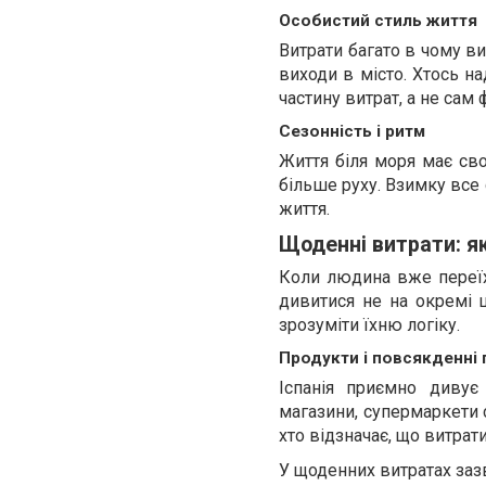
Особистий стиль життя
Витрати багато в чому в
виходи в місто. Хтось 
частину витрат, а не сам 
Сезонність і ритм
Життя біля моря має сво
більше руху. Взимку все 
життя.
Щоденні витрати: 
Коли людина вже переїха
дивитися не на окремі ц
зрозуміти їхню логіку.
Продукти і повсякденні
Іспанія приємно дивує
магазини, супермаркети
хто відзначає, що витра
У щоденних витратах зазв