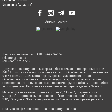
Реклама на сайті
Франшиза "CitySites"
Автори проєкту
З питань реклами: Тел.: +38 (066) 776-47-45
reklama@048.ua
+38 (066) 776-47-45
Допускається цитування матеріалів без отримання попередньої згоди
04868.com.ua за умови розміщення в тексті обов'язкового посилання на
04868.com.ua - Сайт міста Чорноморська. Для інтернет-видань
обов'язкове розміщення прямого, відкритого для пошукових систем
гіперпосилання на цитовані статті не нижче другого абзацу в тексті або в
якості джерела. Порушення виняткових прав переслідується Законом.
Матеріали з плашками "Новини компаній", "Промо", "Партнерський
матеріал", "Партнерський спецпроєкт", "Політичні новини", "Пресреліз",
"PR", "Офіційно", "Політична реклама" публікуються на правах реклами.
Політика конфіденційності
Правила сайту
Правила