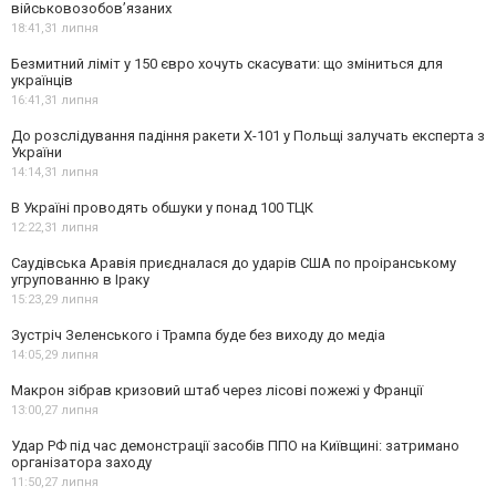
військовозобов’язаних
18:41,
31 липня
Безмитний ліміт у 150 євро хочуть скасувати: що зміниться для
українців
16:41,
31 липня
До розслідування падіння ракети Х-101 у Польщі залучать експерта з
України
14:14,
31 липня
В Україні проводять обшуки у понад 100 ТЦК
12:22,
31 липня
Саудівська Аравія приєдналася до ударів США по проіранському
угрупованню в Іраку
15:23,
29 липня
Зустріч Зеленського і Трампа буде без виходу до медіа
14:05,
29 липня
Макрон зібрав кризовий штаб через лісові пожежі у Франції
13:00,
27 липня
Удар РФ під час демонстрації засобів ППО на Київщині: затримано
організатора заходу
11:50,
27 липня