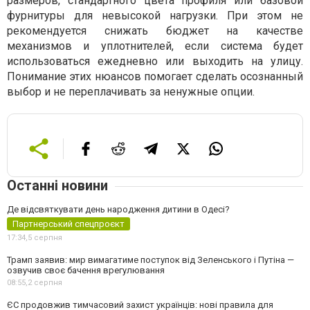
размеров, стандартного цвета профиля или базовой
фурнитуры для невысокой нагрузки. При этом не
рекомендуется снижать бюджет на качестве
механизмов и уплотнителей, если система будет
использоваться ежедневно или выходить на улицу.
Понимание этих нюансов помогает сделать осознанный
выбор и не переплачивать за ненужные опции.
Останні новини
Де відсвяткувати день народження дитини в Одесі?
Партнерський спецпроєкт
17:34,
5 серпня
Трамп заявив: мир вимагатиме поступок від Зеленського і Путіна —
озвучив своє бачення врегулювання
08:55,
2 серпня
ЄС продовжив тимчасовий захист українців: нові правила для