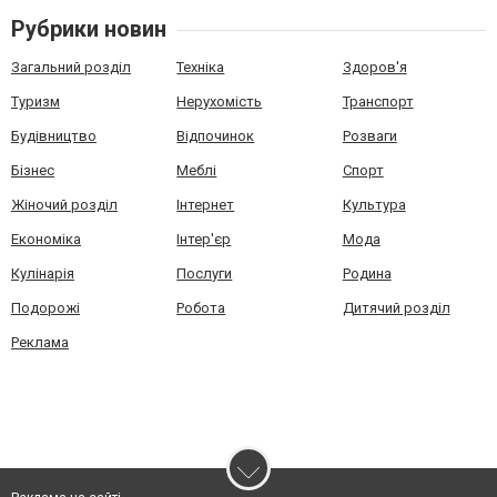
Рубрики новин
Загальний розділ
Техніка
Здоров'я
Туризм
Нерухомість
Транспорт
Будівництво
Відпочинок
Розваги
Бізнес
Меблі
Спорт
Жіночий розділ
Інтернет
Культура
Економіка
Інтер'єр
Мода
Кулінарія
Послуги
Родина
Подорожі
Робота
Дитячий розділ
Реклама