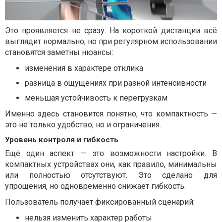
Это проявляется не сразу. На короткой дистанции всё
выглядит нормально, но при регулярном использовании
становятся заметны нюансы:
изменения в характере отклика
разница в ощущениях при разной интенсивности
меньшая устойчивость к перегрузкам
Именно здесь становится понятно, что компактность —
это не только удобство, но и ограничения.
Уровень контроля и гибкость
Ещё один аспект — это возможности настройки. В
компактных устройствах они, как правило, минимальны
или полностью отсутствуют. Это сделано для
упрощения, но одновременно снижает гибкость.
Пользователь получает фиксированный сценарий:
нельзя изменить характер работы