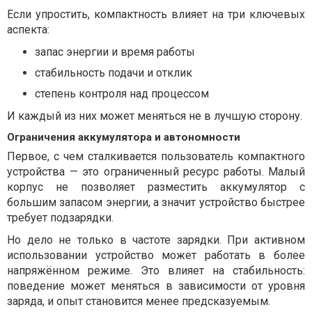
Если упростить, компактность влияет на три ключевых
аспекта:
запас энергии и время работы
стабильность подачи и отклик
степень контроля над процессом
И каждый из них может меняться не в лучшую сторону.
Ограничения аккумулятора и автономности
Первое, с чем сталкивается пользователь компактного
устройства — это ограниченный ресурс работы. Малый
корпус не позволяет разместить аккумулятор с
большим запасом энергии, а значит устройство быстрее
требует подзарядки.
Но дело не только в частоте зарядки. При активном
использовании устройство может работать в более
напряжённом режиме. Это влияет на стабильность:
поведение может меняться в зависимости от уровня
заряда, и опыт становится менее предсказуемым.