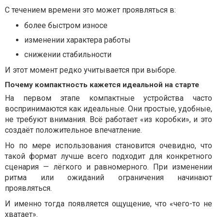
С течением времени это может проявляться в:
более быстром износе
изменении характера работы
снижении стабильности
И этот момент редко учитывается при выборе.
Почему компактность кажется идеальной на старте
На первом этапе компактные устройства часто
воспринимаются как идеальные. Они простые, удобные,
не требуют внимания. Всё работает «из коробки», и это
создаёт положительное впечатление.
Но по мере использования становится очевидно, что
такой формат лучше всего подходит для конкретного
сценария — лёгкого и равномерного. При изменении
ритма или ожиданий ограничения начинают
проявляться.
И именно тогда появляется ощущение, что «чего-то не
хватает».