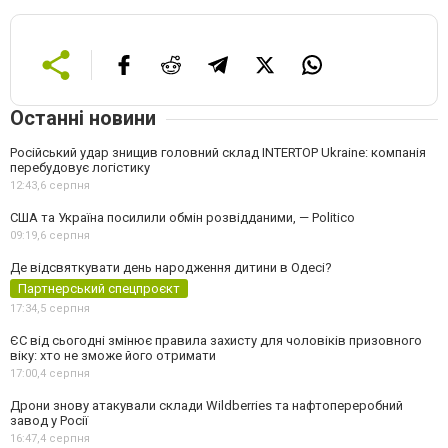
Останні новини
Російський удар знищив головний склад INTERTOP Ukraine: компанія
перебудовує логістику
12:43,
6 серпня
США та Україна посилили обмін розвідданими, — Politico
09:19,
6 серпня
Де відсвяткувати день народження дитини в Одесі?
Партнерський спецпроєкт
17:34,
5 серпня
ЄС від сьогодні змінює правила захисту для чоловіків призовного
віку: хто не зможе його отримати
17:00,
4 серпня
Дрони знову атакували склади Wildberries та нафтопереробний
завод у Росії
16:47,
4 серпня