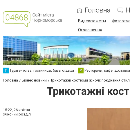
Головна
Н
Видеосюжеты
Фотоотч
Оголошення
Т
Турагентства, гостиницы, базы отдыха
Р
Рестораны, кафе, доставк
Головна
Бізнес новини
Трикотажні костюми жіночі: поєднання сти
Трикотажні кост
15:22,
26 квітня
Жіночий розділ