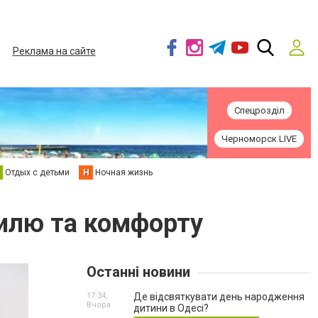
Реклама на сайте
Спецрозділ
Черноморск LIVE
Отдых с детьми
Н
Ночная жизнь
тилю та комфорту
Останні новини
17:34,
Де відсвяткувати день народження
Вчора
дитини в Одесі?