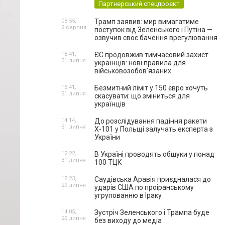
Партнерський спецпроєкт
08:55,
Трамп заявив: мир вимагатиме
2 серпня
поступок від Зеленського і Путіна —
озвучив своє бачення врегулювання
18:41,
ЄС продовжив тимчасовий захист
31 липня
українців: нові правила для
військовозобов’язаних
16:41,
Безмитний ліміт у 150 євро хочуть
31 липня
скасувати: що зміниться для
українців
14:14,
До розслідування падіння ракети
31 липня
Х-101 у Польщі залучать експерта з
України
12:22,
В Україні проводять обшуки у понад
31 липня
100 ТЦК
15:23,
Саудівська Аравія приєдналася до
29 липня
ударів США по проіранському
угрупованню в Іраку
14:05,
Зустріч Зеленського і Трампа буде
29 липня
без виходу до медіа