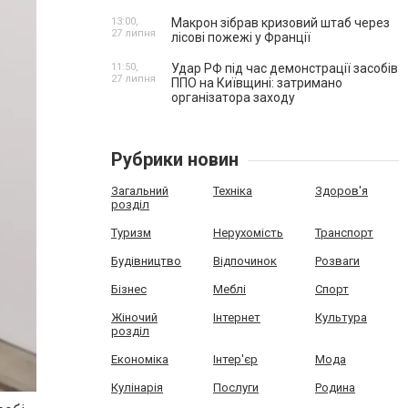
13:00,
Макрон зібрав кризовий штаб через
27 липня
лісові пожежі у Франції
11:50,
Удар РФ під час демонстрації засобів
27 липня
ППО на Київщині: затримано
організатора заходу
Рубрики новин
Загальний
Техніка
Здоров'я
розділ
Туризм
Нерухомість
Транспорт
Будівництво
Відпочинок
Розваги
Бізнес
Меблі
Спорт
Жіночий
Інтернет
Культура
розділ
Економіка
Інтер'єр
Мода
Кулінарія
Послуги
Родина