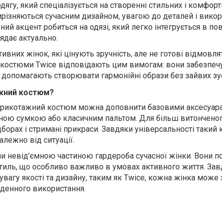
дягу, який спеціалізується на створенні стильних і комфор
 вирізняються сучасним дизайном, увагою до деталей і вико
вний акцент робиться на одязі, який легко інтегрується в п
ядає актуально.
тивних жінок, які цінують зручність, але не готові відмовля
і костюми Twice відповідають цим вимогам: вони забезпе
 допомагають створювати гармонійні образи без зайвих зу
ажний костюм?
 трикотажний костюм можна доповнити базовими аксесуар
чною сумкою або класичним пальтом. Для більш витончено
дборах і стримані прикраси. Завдяки універсальності такий
лежно від ситуації.
и невід’ємною частиною гардероба сучасної жінки. Вони 
 стиль, що особливо важливо в умовах активного життя. За
увагу якості та дизайну, таким як Twice, кожна жінка може
оденного використання.