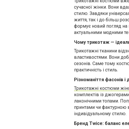
Трикотажні костюми вже 
сучасної жінки. Вони вд
стилю. Завдяки універса
життя, так і до більш ро
формує новий погляд на 
актуальними модними те
Чому трикотаж — ідеаль
Трикотажні тканини відз
властивостями. Вони добр
сезонів. Саме тому кост
практичність і стиль.
Різноманіття фасонів і 
Трикотажні костюми жін
комплектів із джогерами
лаконічними топами. Попу
принтами чи фактурною в’
індивідуальному стилю.
Бренд Twice: баланс ел