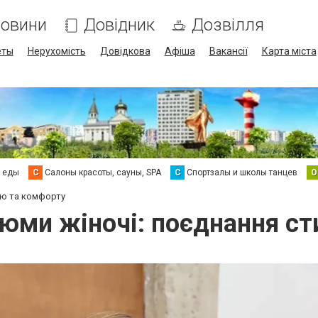
овини
Довідник
Дозвілля
еты
Нерухомість
Довідкова
Афіша
Вакансії
Карта міста
а еды
С
Салоны красоты, сауны, SPA
С
Спортзалы и школы танцев
О
лю та комфорту
юми жіночі: поєднання с