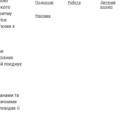
робі
Подорожі
Робота
Дитячий
ького
розділ
 ритму
Реклама
ice
стюми з
ми
різних
ий поєднує
анами та
стичними
овідає її