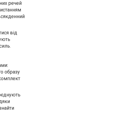
тних речей
ристанням
овсякденний
тися від
чують
силь.
ами:
го образу
 комплект
поєднують
вдяки
 знайти