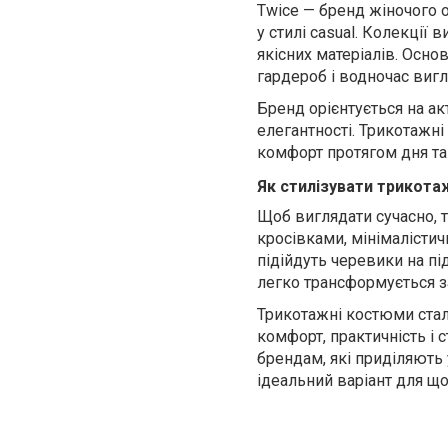
Twice — бренд жіночого о
у стилі casual. Колекції
якісних матеріалів. Осно
гардероб і водночас вигл
Бренд орієнтується на ак
елегантності. Трикотажн
комфорт протягом дня та
Як стилізувати трикот
Щоб виглядати сучасно,
кросівками, мінімалісти
підійдуть черевики на пі
легко трансформується за
Трикотажні костюми стал
комфорт, практичність і
брендам, які приділяють 
ідеальний варіант для щ