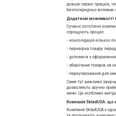
довше сервіс працює, тим
безпосередньо впливає н
Додаткові можливості т
Сучасні логістичні компа
спрощують процес:
- консолідація кількох по
-
перевірка товару перед
-
допомога з оформлення
- зберігання товарів на с
-
переупакування для зме
Саме тут важливо зверну
дозволяють зручно прийма
межі. Це особливо вигідн
Компанія SkladUSA: що 
Компанія SkladUSA є одни
та пропонують комплексни