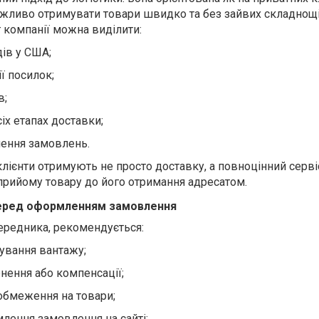
важливо отримувати товари швидко та без зайвих складнощі
компанії можна виділити:
дів у США;
ї посилок;
в;
сіх етапах доставки;
ення замовлень.
лієнти отримують не просто доставку, а повноцінний серві
 прийому товару до його отримання адресатом.
перед оформленням замовлення
ередника, рекомендується:
ування вантажу;
нення або компенсації;
обмеження на товари;
млення замовлення на сайті;