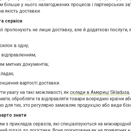
 більше у нього налагоджених процесів і партнерських зв’
а якість доставки.
а сервіси
нії пропонують не лише доставку, але й додаткові послуги, 
силок в одну;
 відправленням;
м митних документів;
кладах;
ншення вартості доставки.
ти увагу на такі можливості, як
склади в Америці Skladusa
,
ти, обробляти та відправляти товари всередині країни або
о для тих, хто регулярно замовляє продукцію або веде бізн
варто знати
м з прикладів сервісів, які спеціалізуються на міжнародні
й підхід до логістики. Вона орієнтована як на приватних кл