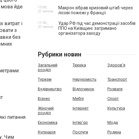
и мова йде
13:00,
Макрон зібрав кризовий штаб через
27 липня
лісові пожежі у Франції
х витрат і
11:50,
Удар РФ під час демонстрації засобів
27 липня
ППО на Київщині: затримано
ювати з
організатора заходу
тавки без
ємних
Рубрики новин
Загальний
Техніка
Здоров'я
розділ
метрами:
Туризм
Нерухомість
Транспорт
Будівництво
Відпочинок
Розваги
ат
Бізнес
Меблі
Спорт
Жіночий
Інтернет
Культура
розділ
які питання
Економіка
Інтер'єр
Мода
Кулінарія
Послуги
Родина
у. Чим