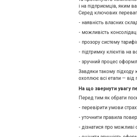
і на підприємців, яким 
Серед ключових переваг 
-
наявність власних скла
-
можливість консолідаці
-
прозору систему тарифі
-
підтримку клієнтів на в
-
зручний процес оформл
Завдяки такому підходу к
охоплює всі етапи — від
На що звернути увагу 
Перед тим як обрати пос
-
перевірити умови страх
-
уточнити правила повер
-
дізнатися про можливі 
-
оцінити зручність офор