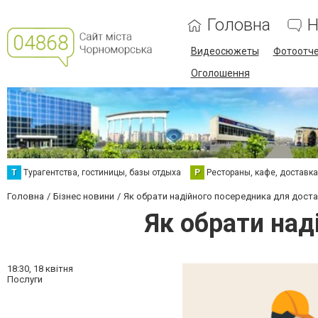
Головна
Н
Видеосюжеты
Фотоотч
Оголошення
Т
Турагентства, гостиницы, базы отдыха
Р
Рестораны, кафе, доставк
Головна
Бізнес новини
Як обрати надійного посередника для дост
Як обрати над
18:30,
18 квітня
Послуги