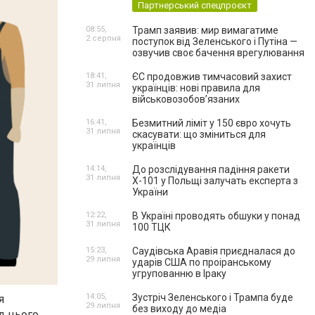
Партнерський спецпроєкт
08:55,
Трамп заявив: мир вимагатиме
2 серпня
поступок від Зеленського і Путіна —
озвучив своє бачення врегулювання
18:41,
ЄС продовжив тимчасовий захист
31 липня
українців: нові правила для
військовозобов’язаних
16:41,
Безмитний ліміт у 150 євро хочуть
31 липня
скасувати: що зміниться для
українців
14:14,
До розслідування падіння ракети
31 липня
Х-101 у Польщі залучать експерта з
України
12:22,
В Україні проводять обшуки у понад
31 липня
100 ТЦК
15:23,
Саудівська Аравія приєдналася до
29 липня
ударів США по проіранському
угрупованню в Іраку
14:05,
Зустріч Зеленського і Трампа буде
я
29 липня
без виходу до медіа
д цього