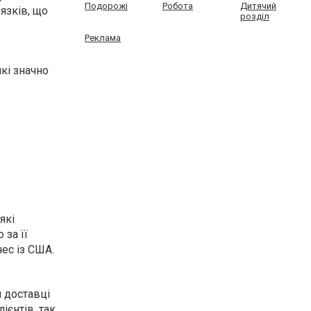
Подорожі
Робота
Дитячий
язків, що
розділ
Реклама
які значно
 які
 за її
ес із США.
й доставці
ієнтів, так