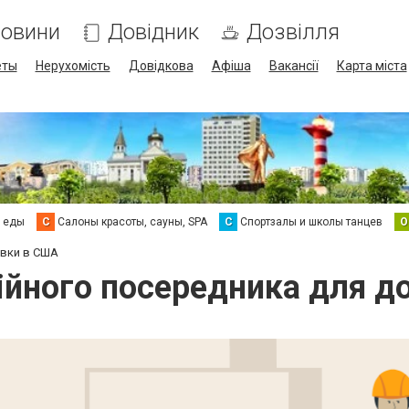
овини
Довідник
Дозвілля
еты
Нерухомість
Довідкова
Афіша
Вакансії
Карта міста
а еды
С
Салоны красоты, сауны, SPA
С
Спортзалы и школы танцев
О
авки в США
ійного посередника для 