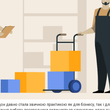
он давно стала звичною практикою як для бізнесу, так і дл
итання вибору посередника залишається ключовим, адже ві