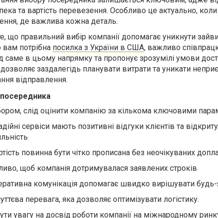
пека та вартість перевезення. Особливо це актуально, кол
ення, де важлива кожна деталь.
те, що правильний вибір компанії допомагає уникнути зайви
о вам потрібна
посилка з України в США
, важливо співпрац
ід саме в цьому напрямку та пропонує зрозумілі умови дос
 дозволяє заздалегідь планувати витрати та уникати непри
ання відправлення.
у посередника
ором, слід оцінити компанію за кількома ключовими пара
адійні сервіси мають позитивні відгуки клієнтів та відкриту
льність
ртість повинна бути чітко прописана без неочікуваних допл
жливо, щоб компанія дотримувалася заявлених строків
перативна комунікація допомагає швидко вирішувати будь-
суттєва перевага, яка дозволяє оптимізувати логістику.
ути увагу на досвід роботи компанії на міжнародному ринк