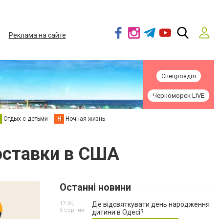
Реклама на сайте
Спецрозділ
Черноморск LIVE
Отдых с детьми
Н
Ночная жизнь
доставки в США
Останні новини
17:34,
Де відсвяткувати день народження
5 серпня
дитини в Одесі?