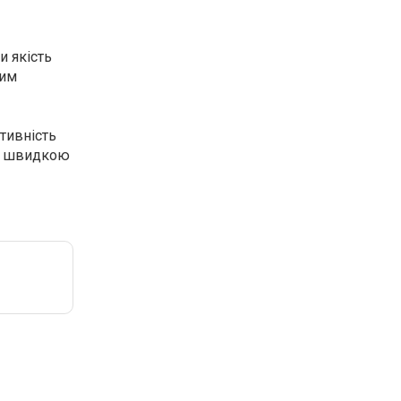
и якість
шим
тивність
ю, швидкою