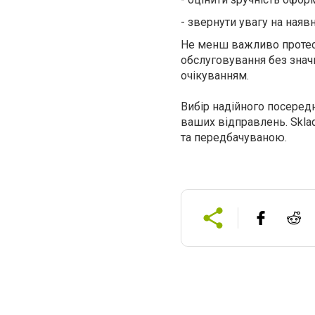
-
звернути увагу на наявн
Не менш важливо протест
обслуговування без значн
очікуванням.
Вибір надійного посеред
ваших відправлень. Skla
та передбачуваною.