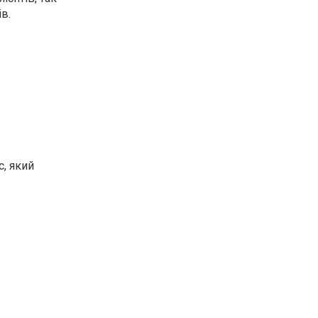
в.
с, який