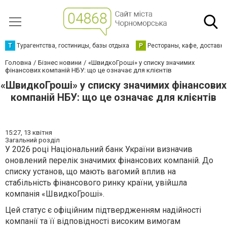
Т
Турагентства, гостиницы, базы отдыха
Р
Рестораны, кафе, доставк
Головна
Бізнес новини
«ШвидкоГроші» у списку значимих
фінансових компаній НБУ: що це означає для клієнтів
«ШвидкоГроші» у списку значимих фінансових
компаній НБУ: що це означає для клієнтів
15:27,
13 квітня
Загальний розділ
У 2026 році Національний банк України визначив
оновлений перелік значимих фінансових компаній. До
списку установ, що мають вагомий вплив на
стабільність фінансового ринку країни, увійшла
компанія «ШвидкоГроші».
Цей статус є офіційним підтвердженням надійності
компанії та її відповідності високим вимогам