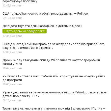
перебудовує логістику
12:43,
6 серпня
США та Україна посилили обмін розвідданими, — Politico
09:19,
6 серпня
Де відсвяткувати день народження дитини в Одесі?
Партнерський спецпроєкт
17:34,
5 серпня
ЄС від сьогодні змінює правила захисту для чоловіків призовного
віку: хто не зможе його отримати
17:00,
4 серпня
Дрони знову атакували склади Wildberries та нафтопереробний
завод у Росії
16:47,
4 серпня
У «Резерв+» стався масштабний збій: користувачі не можуть увійти
до програми
10:00,
4 серпня
У рази дешевша за ракети-перехоплювачі для Patriot: розкрито нові
деталі про ракету FP-7.x
08:10,
4 серпня
Трамп заявив: мир вимагатиме поступок від Зеленського і Путіна —