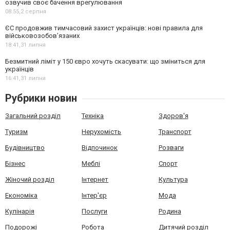
озвучив своє бачення врегулювання
08:55,
2 серпня
ЄС продовжив тимчасовий захист українців: нові правила для
військовозобов’язаних
18:41,
31 липня
Безмитний ліміт у 150 євро хочуть скасувати: що зміниться для
українців
16:41,
31 липня
Рубрики новин
Загальний розділ
Техніка
Здоров'я
Туризм
Нерухомість
Транспорт
Будівництво
Відпочинок
Розваги
Бізнес
Меблі
Спорт
Жіночий розділ
Інтернет
Культура
Економіка
Інтер'єр
Мода
Кулінарія
Послуги
Родина
Подорожі
Робота
Дитячий розділ