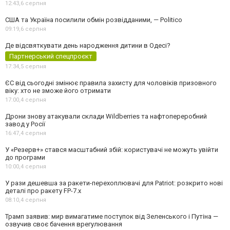
12:43,
6 серпня
США та Україна посилили обмін розвідданими, — Politico
09:19,
6 серпня
Де відсвяткувати день народження дитини в Одесі?
Партнерський спецпроєкт
17:34,
5 серпня
ЄС від сьогодні змінює правила захисту для чоловіків призовного
віку: хто не зможе його отримати
17:00,
4 серпня
Дрони знову атакували склади Wildberries та нафтопереробний
завод у Росії
16:47,
4 серпня
У «Резерв+» стався масштабний збій: користувачі не можуть увійти
до програми
10:00,
4 серпня
У рази дешевша за ракети-перехоплювачі для Patriot: розкрито нові
деталі про ракету FP-7.x
08:10,
4 серпня
Трамп заявив: мир вимагатиме поступок від Зеленського і Путіна —
озвучив своє бачення врегулювання