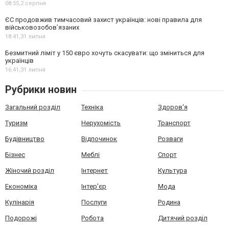
08:55,
2 серпня
ЄС продовжив тимчасовий захист українців: нові правила для
військовозобов’язаних
18:41,
31 липня
Безмитний ліміт у 150 євро хочуть скасувати: що зміниться для
українців
16:41,
31 липня
Рубрики новин
Загальний розділ
Техніка
Здоров'я
Туризм
Нерухомість
Транспорт
Будівництво
Відпочинок
Розваги
Бізнес
Меблі
Спорт
Жіночий розділ
Інтернет
Культура
Економіка
Інтер'єр
Мода
Кулінарія
Послуги
Родина
Подорожі
Робота
Дитячий розділ