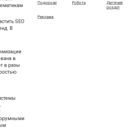
Подорожі
Робота
Дитячий
 тематикам
розділ
Реклама
астить SEO
енд. В
томизации
ована в
т в разы
оростью
истемы
,
т
 форумными
вым