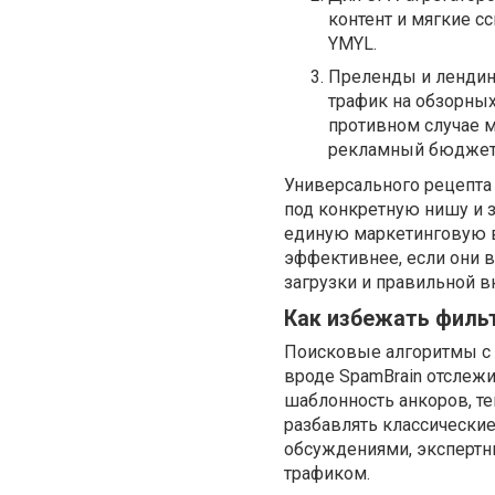
контент и мягкие с
YMYL.
Преленды и лендинг
трафик на обзорных
противном случае м
рекламный бюджет
Универсального рецепта
под конкретную нишу и з
единую маркетинговую в
эффективнее, если они 
загрузки и правильной в
Как избежать фильт
Поисковые алгоритмы с 
вроде SpamBrain отслежи
шаблонность анкоров, те
разбавлять классически
обсуждениями, экспертн
трафиком.