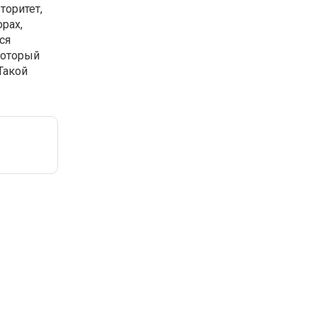
торитет,
рах,
ся
который
Такой