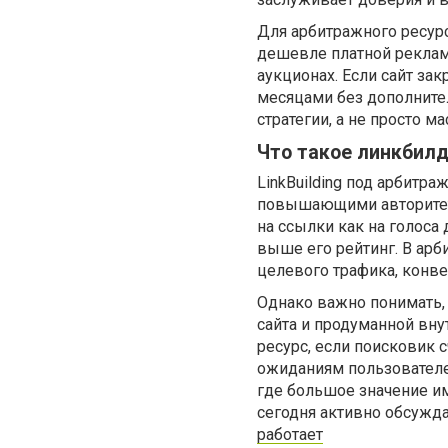
Для арбитражного ресурс
дешевле платной рекламы
аукционах. Если сайт за
месяцами без дополните
стратегии, а не просто м
Что такое линкбилд
LinkBuilding под арбитр
повышающими авторитет 
на ссылки как на голоса
выше его рейтинг. В арб
целевого трафика, конв
Однако важно понимать, 
сайта и продуманной вн
ресурс, если поисковик
ожиданиям пользователей
где большое значение и
сегодня активно обсужд
работает