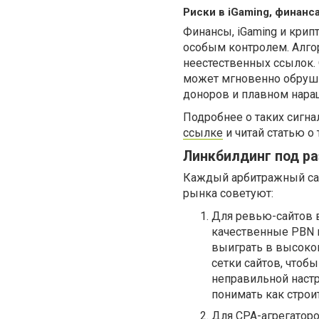
Риски в iGaming, финанса
Финансы, iGaming и кри
особым контролем. Алго
неестественных ссылок. 
может мгновенно обруши
доноров и плавном нара
Подробнее о таких сигна
ссылке
и читай статью о 
Линкбилдинг под р
Каждый арбитражный са
рынка советуют:
Для ревью-сайтов в
качественные PBN и
выиграть в высоко
сетки сайтов, чтоб
неправильной настр
понимать как стро
Для CPA-агрегаторо