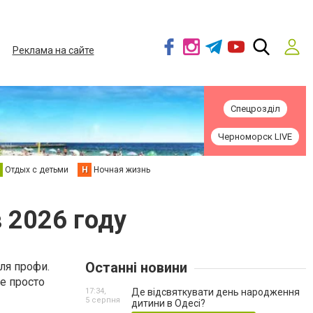
Реклама на сайте
Спецрозділ
Черноморск LIVE
Отдых с детьми
Н
Ночная жизнь
 2026 году
Останні новини
ля профи.
е просто
17:34,
Де відсвяткувати день народження
5 серпня
дитини в Одесі?