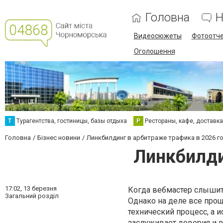
Головна
Н
Видеосюжеты
Фотоотч
Оголошення
Т
Турагентства, гостиницы, базы отдыха
Р
Рестораны, кафе, доставк
Головна
Бізнес новини
Линкбилдинг в арбитраже трафика в 2026 г
Линкбилди
17:02,
13 березня
Когда вебмастер слышит
Загальний розділ
Однако на деле все прощ
технический процесс, а 
заслуживает доверия и 