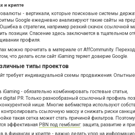
х и крипте
птовалюты - вертикали, которые поисковые системы держа
ритмы Google ежедневно анализируют такие сайты на пре
Ошибка в стратегии, например резкий скачок ссылочной м
ть позиции. Спасение здесь заключается в тщательном от
щивании профиля.
лах можно прочитать в материале от AffCommunity. Перехо
том, что делать если сайт iGaming теряет доверие Google.
азличные типы проектов
йт требует индивидуальной схемы продвижения. Опытные
 iGaming - обязательно комбинировать гостевые статьи,
 digital PR. Только разнообразный ссылочный профиль по
конкурентной нише. Многие вебмастера используют собс
ы контролировать ссылочную массу и снижать риски санкци
ойке такая сетка может стать причиной фильтров. Поэтом
ится эффективная
PBN под гемблинг
: защита, развитие и пр
в в финансах и крипте - важно делать упор на информаци