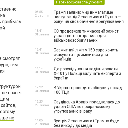
Партнерський спецпроєкт
ественно
08:55,
Трамп заявив: мир вимагатиме
 на
2 серпня
поступок від Зеленського і Путіна —
ть прибыль
озвучив своє бачення врегулювання
ной
18:41,
ЄС продовжив тимчасовий захист
31 липня
українців: нові правила для
військовозобов’язаних
16:41,
Безмитний ліміт у 150 євро хочуть
31 липня
скасувати: що зміниться для
а смотрят
українців
урс, тем
14:14,
До розслідування падіння ракети
ия
31 липня
Х-101 у Польщі залучать експерта з
України
труктурой
12:22,
В Україні проводять обшуки у понад
31 липня
 не спасет
100 ТЦК
ющим
15:23,
Саудівська Аравія приєдналася до
сайтов,
29 липня
ударів США по проіранському
поэтому
угрупованню в Іраку
ьше не
14:05,
Зустріч Зеленського і Трампа буде
29 липня
без виходу до медіа