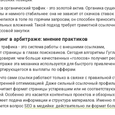
а органический трафик - это золотой актив. Органика сущ
 и намного стабильнее: она не зависит от скачков ставок
крепился в топе по горячим запросам, он способен приноси
льных вложений. Такой подход требует грамотной ссылоч
ассовой закупки.
инг в арбитраже: мнение практиков
аж трафика - это система работы с внешними ссылками,
страницы в глазах поисковиков. Сегодня алгоритмы Гугл
 доверия: чем больше качественных «голосов» получает рес
итраже эта механика используется для быстрого привлечен
ертирующегося в выплаты по офферам.
что сами ссылки работают только в связке с правильной с
утренней оптимизацией. Даже сильный ссылочный профиль
 считает формат страницы устаревшим или не соответству
. Особенно это касается контентных проектов и обзорных 
меет подача информации и структура материалов. Именно 
ается вопрос
SEO в медийке: действительно ли формат бол