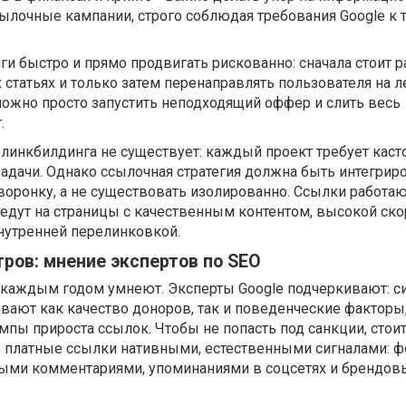
сылочные кампании, строго соблюдая требования Google к
и быстро и прямо продвигать рискованно: сначала стоит р
 статьях и только затем перенаправлять пользователя на л
ожно просто запустить неподходящий оффер и слить весь
.
 линкбилдинга не существует: каждый проект требует кас
адачи. Однако ссылочная стратегия должна быть интегрир
оронку, а не существовать изолированно. Ссылки работаю
ведут на страницы с качественным контентом, высокой ск
нутренней перелинковкой.
ров: мнение экспертов по SEO
каждым годом умнеют. Эксперты Google подчеркивают: с
вают как качество доноров, так и поведенческие факторы
мпы прироста ссылок. Чтобы не попасть под санкции, стои
е платные ссылки нативными, естественными сигналами:
ыми комментариями, упоминаниями в соцсетях и брендо