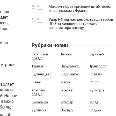
13:00,
Макрон зібрав кризовий штаб через
27 липня
лісові пожежі у Франції
т под
дмет
11:50,
Удар РФ під час демонстрації засобів
ассы,
27 липня
ППО на Київщині: затримано
організатора заходу
боре
ди
по
Рубрики новин
Загальний
Техніка
Здоров'я
розділ
 игроки
Туризм
Нерухомість
Транспорт
Будівництво
Відпочинок
Розваги
Бізнес
Меблі
Спорт
зволяет
твенные
Жіночий
Інтернет
Культура
розділ
й. Но при
у важно
Економіка
Інтер'єр
Мода
ибыль;
Кулінарія
Послуги
Родина
онный