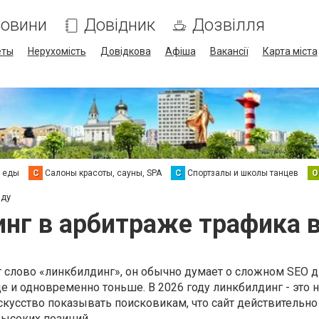
овини
Довідник
Дозвілля
еты
Нерухомість
Довідкова
Афіша
Вакансії
Карта міста
а еды
С
Салоны красоты, сауны, SPA
С
Спортзалы и школы танцев
О
оду
нг в арбитраже трафика в
 слово «линкбилдинг», он обычно думает о сложном SEO д
е и одновременно тоньше. В 2026 году линкбилдинг - это н
искусство показывать поисковикам, что сайт действительно
высоких позиций.