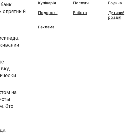
Кулінарія
Послуги
Родина
обайк
ь опрятный
Подорожі
Робота
Дитячий
розділ
Реклама
сипеда.
уживании
же
вку,
мически
ртом на
листы
м. Это
р
да.