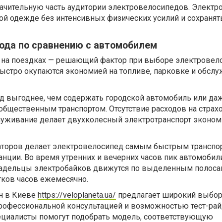
чительную часть аудитории электровелосипедов. Электр
ой одежде без интенсивных физических усилий и сохранят
ода по сравнению с автомобилем
на поездках — решающий фактор при выборе электровело
ыстро окупаются экономией на топливе, парковке и обсл
д выгоднее, чем содержать городской автомобиль или да
общественным транспортом. Отсутствие расходов на страхо
служивание делает двухколесный электротранспорт эконо
аторов делает электровелосипед самым быстрым транспо
анции. Во время утренних и вечерних часов пик автомоби
 владельцы электробайков движутся по выделенным полоса
тков часов ежемесячно.
н в Киеве
https://veloplaneta.ua/
предлагает широкий выбо
рофессиональной консультацией и возможностью тест-рай
циалисты помогут подобрать модель, соответствующую