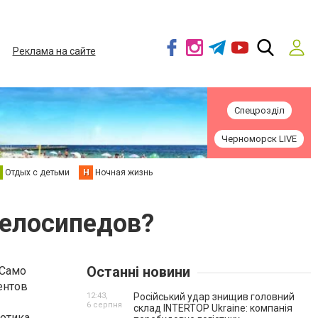
Реклама на сайте
Спецрозділ
Черноморск LIVE
Отдых с детьми
Н
Ночная жизнь
велосипедов?
Останні новини
 Само
ентов
12:43,
Російський удар знищив головний
6 серпня
склад INTERTOP Ukraine: компанія
отика,