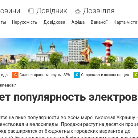
овини
Довідник
Дозвілля
еты
Нерухомість
Довідкова
Афіша
Вакансії
Карта міста
а еды
С
Салоны красоты, сауны, SPA
С
Спортзалы и школы танцев
О
сипедов?
ет популярность электро
тся на пике популярности во всём мире, включая Украину.
енствовал и велосипеды. Продажи растут на десятки проц
ряд расширяется от бюджетных городских вариантов до
елей. Еще недавно электробайки воспринимались как экз