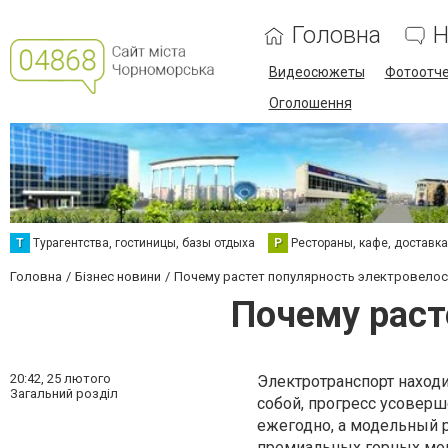
Головна
Н
Видеосюжеты
Фотоотч
Оголошення
Т
Турагентства, гостиницы, базы отдыха
Р
Рестораны, кафе, доставк
Головна
Бізнес новини
Почему растет популярность электровело
Почему раст
20:42,
25 лютого
Электротранспорт находи
Загальний розділ
собой, прогресс усоверш
ежегодно, а модельный 
премиальных горных мод