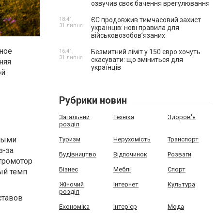
озвучив своє бачення врегулювання
18:41,
ЄС продовжив тимчасовий захист
31 липня
українців: нові правила для
військовозобов’язаних
ное
16:41,
Безмитний ліміт у 150 євро хочуть
31 липня
скасувати: що зміниться для
няя
українців
ой
Рубрики новин
Загальний
Техніка
Здоров'я
розділ
ными
Туризм
Нерухомість
Транспорт
з-за
Будівництво
Відпочинок
Розваги
тромотор
Бізнес
Меблі
Спорт
ый темп
Жіночий
Інтернет
Культура
розділ
ставов
Економіка
Інтер'єр
Мода