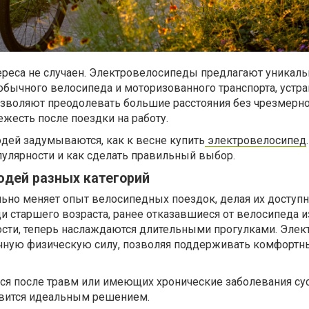
ереса не случаен. Электровелосипеды предлагают уникаль
бычного велосипеда и моторизованного транспорта, устра
позволяют преодолевать большие расстояния без чрезмерн
ежесть после поездки на работу.
дей задумываются, как к весне купить
электровелосипед
.
улярности и как сделать правильный выбор.
юдей разных категорий
ьно меняет опыт велосипедных поездок, делая их доступ
 старшего возраста, ранее отказавшиеся от велосипеда и
сти, теперь наслаждаются длительными прогулками. Элек
чную физическую силу, позволяя поддерживать комфортн
я после травм или имеющих хронические заболевания су
овится идеальным решением.