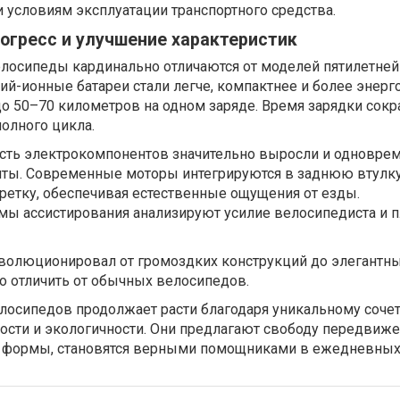
 условиям эксплуатации транспортного средства.
огресс и улучшение характеристик
осипеды кардинально отличаются от моделей пятилетней
ий-ионные батареи стали легче, компактнее и более энер
до 50–70 километров на одном заряде. Время зарядки сокр
полного цикла.
ть электрокомпонентов значительно выросли и одновре
иты. Современные моторы интегрируются в заднюю втулку
ретку, обеспечивая естественные ощущения от езды.
мы ассистирования анализируют усилие велосипедиста и 
волюционировал от громоздких конструкций до элегантн
о отличить от обычных велосипедов.
лосипедов продолжает расти благодаря уникальному соче
ости и экологичности. Они предлагают свободу передвиже
 формы, становятся верными помощниками в ежедневных 