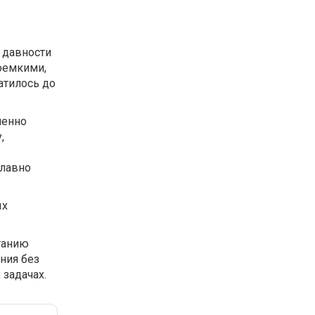
 давности
гоемкими,
атилось до
менно
,
плавно
ых
танию
ния без
задачах.