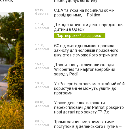
перебудовує логістику
09:19,
США та Україна посилили обмін
6 серпня
розвідданими, — Politico
17:34,
Де відсвяткувати день народження
5 серпня
дитини в Одесі?
Партнерський спецпроєкт
17:00,
ЄС від сьогодні змінює правила
4 серпня
захисту для чоловіків призовного
віку: хто не зможе його отримати
16:47,
Дрони знову атакували склади
4 серпня
Wildberries та нафтопереробний
завод у Росії
10:00,
У «Резерв+» стався масштабний збій:
4 серпня
користувачі не можуть увійти до
програми
08:10,
У рази дешевша за ракети-
4 серпня
перехоплювачі для Patriot: розкрито
нові деталі про ракету FP-7.x
08:55,
Трамп заявив: мир вимагатиме
2 серпня
поступок від Зеленського і Путіна —