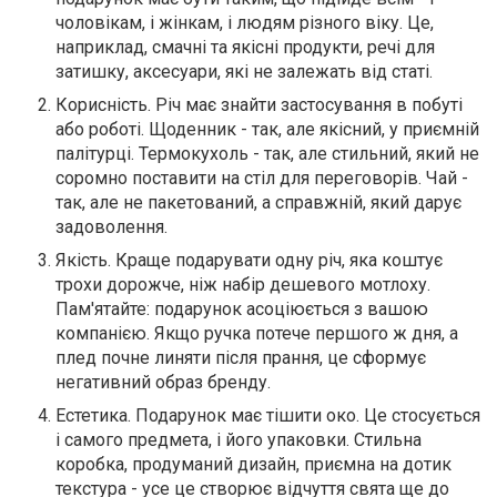
чоловікам, і жінкам, і людям різного віку. Це,
наприклад, смачні та якісні продукти, речі для
затишку, аксесуари, які не залежать від статі.
Корисність. Річ має знайти застосування в побуті
або роботі. Щоденник - так, але якісний, у приємній
палітурці. Термокухоль - так, але стильний, який не
соромно поставити на стіл для переговорів. Чай -
так, але не пакетований, а справжній, який дарує
задоволення.
Якість. Краще подарувати одну річ, яка коштує
трохи дорожче, ніж набір дешевого мотлоху.
Пам'ятайте: подарунок асоціюється з вашою
компанією. Якщо ручка потече першого ж дня, а
плед почне линяти після прання, це сформує
негативний образ бренду.
Естетика. Подарунок має тішити око. Це стосується
і самого предмета, і його упаковки. Стильна
коробка, продуманий дизайн, приємна на дотик
текстура - усе це створює відчуття свята ще до