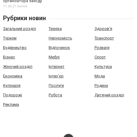
організатора заходу
11:50,
27 липня
Рубрики новин
Загальний розділ
Техніка
Здоров'я
Туризм
Нерухомість
Транспорт
Будівництво
Відпочинок
Розваги
Бізнес
Меблі
Спорт
Жіночий розділ
Інтернет
Культура
Економіка
Інтер'єр
Мода
Кулінарія
Послуги
Родина
Подорожі
Робота
Дитячий розділ
Реклама