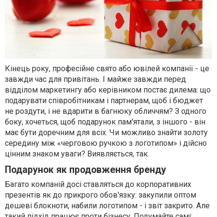
Кінець року, професійне свято або ювілей компанії - це
завжди час для привітань. І майже завжди перед
відділом маркетингу або керівником постає дилема: що
подарувати співробітникам і партнерам, щоб і бюджет
не роздути, і не вдарити в багнюку обличчям? З одного
боку, хочеться, щоб подарунок пам'ятали, з іншого - він
має бути доречним для всіх. Чи можливо знайти золоту
середину між «черговою ручкою з логотипом» і дійсно
цінним знаком уваги? Виявляється, так.
Подарунок як продовження бренду
Багато компаній досі ставляться до корпоративних
презентів як до прикрого обов'язку: закупили оптом
дешеві блокноти, набили логотипом - і звіт закрито. Але
такий підхід працює проти бізнесу. Подумайте самі: