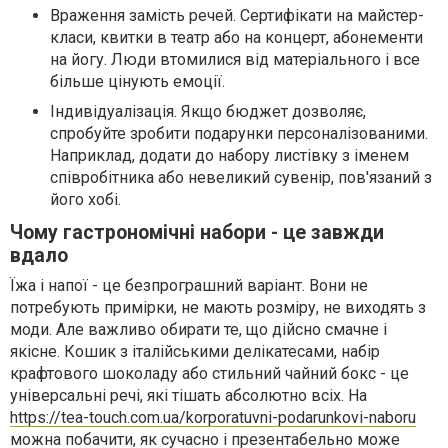
Враження замість речей. Сертифікати на майстер-
класи, квитки в театр або на концерт, абонементи
на йогу. Люди втомилися від матеріального і все
більше цінують емоції.
Індивідуалізація. Якщо бюджет дозволяє,
спробуйте зробити подарунки персоналізованими.
Наприклад, додати до набору листівку з іменем
співробітника або невеликий сувенір, пов'язаний з
його хобі.
Чому гастрономічні набори - це завжди
вдало
Їжа і напої - це безпрограшний варіант. Вони не
потребують примірки, не мають розміру, не виходять з
моди. Але важливо обирати те, що дійсно смачне і
якісне. Кошик з італійськими делікатесами, набір
крафтового шоколаду або стильний чайний бокс - це
універсальні речі, які тішать абсолютно всіх. На
https://tea-touch.com.ua/korporatuvni-podarunkovi-naboru
можна побачити, як сучасно і презентабельно може