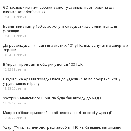
ЄС продовжив тимчасовий захист українців: нові правила для
військовозобов’язаних
18:41,
31 липня
Безмитний ліміт у 150 євро хочуть скасувати: що зміниться для
українців
16:41,
31 липня
До розслідування падіння ракети Х-101 у Польщі залучать експерта з
України
14:14,
31 липня
В Україні проводять обшуки у понад 100 ТЦК
12:22,
31 липня
Саудівська Аравія приєдналася до ударів США по проіранському
угрупованню в Іраку
15:23,
29 липня
Зустріч Зеленського і Трампа буде без виходу до медіа
14:05,
29 липня
Макрон зібрав кризовий штаб через лісові пожежі у Франції
13:00,
27 липня
Удар РФ під час демонстрації засобів ППО на Київщині: затримано