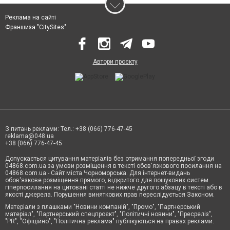
Реклама на сайті
Франшиза "CitySites"
Автори проєкту
З питань реклами: Тел.: +38 (066) 776-47-45
reklama@048.ua
+38 (066) 776-47-45
Допускається цитування матеріалів без отримання попередньої згоди
04868.com.ua за умови розміщення в тексті обов'язкового посилання на
04868.com.ua - Сайт міста Чорноморська. Для інтернет-видань
обов'язкове розміщення прямого, відкритого для пошукових систем
гіперпосилання на цитовані статті не нижче другого абзацу в тексті або в
якості джерела. Порушення виняткових прав переслідується Законом.
Матеріали з плашками "Новини компаній", "Промо", "Партнерський
матеріал", "Партнерський спецпроєкт", "Політичні новини", "Пресреліз",
"PR", "Офіційно", "Політична реклама" публікуються на правах реклами.