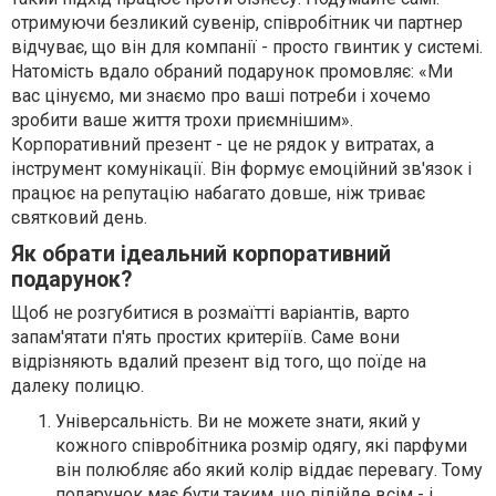
отримуючи безликий сувенір, співробітник чи партнер
відчуває, що він для компанії - просто гвинтик у системі.
Натомість вдало обраний подарунок промовляє: «Ми
вас цінуємо, ми знаємо про ваші потреби і хочемо
зробити ваше життя трохи приємнішим».
Корпоративний презент - це не рядок у витратах, а
інструмент комунікації. Він формує емоційний зв'язок і
працює на репутацію набагато довше, ніж триває
святковий день.
Як обрати ідеальний корпоративний
подарунок?
Щоб не розгубитися в розмаїтті варіантів, варто
запам'ятати п'ять простих критеріїв. Саме вони
відрізняють вдалий презент від того, що поїде на
далеку полицю.
Універсальність. Ви не можете знати, який у
кожного співробітника розмір одягу, які парфуми
він полюбляє або який колір віддає перевагу. Тому
подарунок має бути таким, що підійде всім - і