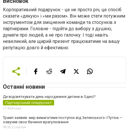
Висновок
Корпоративний подарунок - це не просто річ, це спосіб
сказати «дякую» і «ми разом». Він може стати потужним
інструментом для зміцнення команди та стосунків з
партнерами. Головне - підійти до вибору з душею,
думати про людей, а не про галочку. І тоді навіть
невеликий, але щирий презент працюватиме на вашу
репутацію довго й ефективно.
Останні новини
Де відсвяткувати день народження дитини в Одесі?
Партнерський спецпроєкт
17:34,
Вчора
Трамп заявив: мир вимагатиме поступок від Зеленського і Путіна —
озвучив своє бачення врегулювання
08:55,
2 серпня