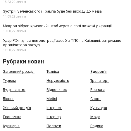
15:23,
29 липня
Зустріч Зеленського і Трампа буде без виходу до медіа
14:05,
29 липня
Макрон зібрав кризовий штаб через лісові пожежі у Франції
13:00,
27 липня
Удар РФ під час демонстрації засобів ППО на Київщині: затримано
організатора заходу
11:50,
27 липня
Рубрики новин
Загальний розділ
Техніка
Здоров'я
Туризм
Нерухомість
Транспорт
Будівництво
Відпочинок
Розваги
Бізнес
Меблі
Спорт
Жіночий розділ
Інтернет
Культура
Економіка
Інтер'єр
Мода
Кулінарія
Послуги
Родина