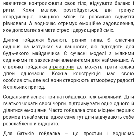
навчитися контролювати своє тіло, відчувати баланс і
ритм. Коли малюк розгойдується, він тренує
координацію, зміцнює м’язи та розвиває відчуття
рівноваги. А водночас отримує емоційне задоволення,
яке допомагає знімати стрес і дарує щирий сміх.
Дитячі гойдалки бувають різних типів. Є класичні
сидіння на мотузках чи ланцюгах, які підходять для
будь-якого майданчика. Є сучасні моделі з м’якими
сидіннями та захисними елементами для найменших. А
є великі гойдалки-
атракціони
, де можуть грати кілька
дітей одночасно. Кожна конструкція має свою
особливість, але всі вони створюють атмосферу радості
й спільних пригод.
Соціальний аспект гри на гойдалках теж важливий. Діти
вчаться чекати своєї черги, підтримувати одне одного й
ділитися емоціями. Часто гойдалка стає місцем перших
розмов і знайомств, адже саме тут діти відчувають себе
розслаблено й відкрито.
Для батьків гойдалка – це простий і водночас