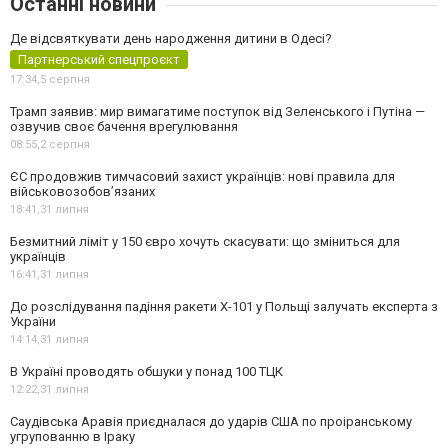
Останні новини
Де відсвяткувати день народження дитини в Одесі?
Партнерський спецпроєкт
17:34,
5 серпня
Трамп заявив: мир вимагатиме поступок від Зеленського і Путіна —
озвучив своє бачення врегулювання
08:55,
2 серпня
ЄС продовжив тимчасовий захист українців: нові правила для
військовозобов’язаних
18:41,
31 липня
Безмитний ліміт у 150 євро хочуть скасувати: що зміниться для
українців
16:41,
31 липня
До розслідування падіння ракети Х-101 у Польщі залучать експерта з
України
14:14,
31 липня
В Україні проводять обшуки у понад 100 ТЦК
12:22,
31 липня
Саудівська Аравія приєдналася до ударів США по проіранському
угрупованню в Іраку