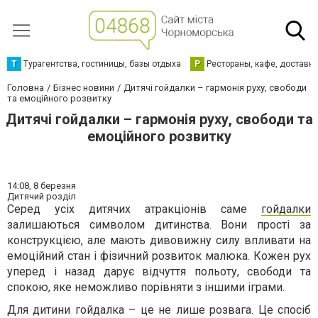
Т
Турагентства, гостиницы, базы отдыха
Р
Рестораны, кафе, доставк
Головна
Бізнес новини
Дитячі гойдалки – гармонія руху, свободи
та емоційного розвитку
Дитячі гойдалки – гармонія руху, свободи та
емоційного розвитку
14:08,
8 березня
Дитячий розділ
Серед усіх дитячих атракціонів саме
гойдалки
залишаються символом дитинства. Вони прості за
конструкцією, але мають дивовижну силу впливати на
емоційний стан і фізичний розвиток малюка. Кожен рух
уперед і назад дарує відчуття польоту, свободи та
спокою, яке неможливо порівняти з іншими іграми.
Для дитини гойдалка – це не лише розвага. Це спосіб