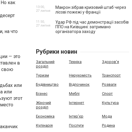
 Но как
13:00,
Макрон зібрав кризовий штаб через
27 липня
лісові пожежі у Франції
 десерт
11:50,
Удар РФ під час демонстрації засобів
27 липня
ППО на Київщині: затримано
, на что
організатора заходу
Рубрики новин
ции — это
Загальний
Техніка
Здоров'я
ставлен в
розділ
т свою
Туризм
Нерухомість
Транспорт
Будівництво
Відпочинок
Розваги
дьбах или
а или
Бізнес
Меблі
Спорт
ьзуют этот
Жіночий
Інтернет
Культура
вместо
розділ
Економіка
Інтер'єр
Мода
Кулінарія
Послуги
Родина
таканчик