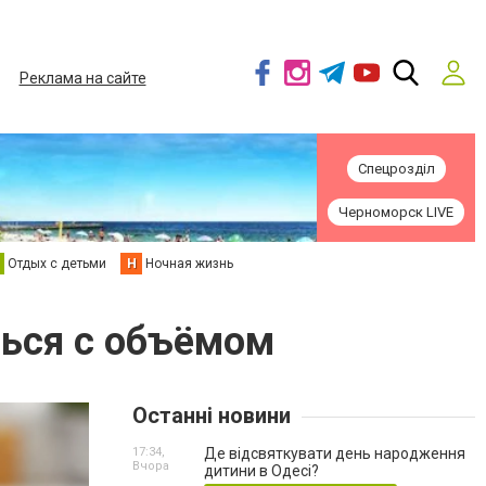
Реклама на сайте
Спецрозділ
Черноморск LIVE
Отдых с детьми
Н
Ночная жизнь
ться с объёмом
Останні новини
17:34,
Де відсвяткувати день народження
Вчора
дитини в Одесі?