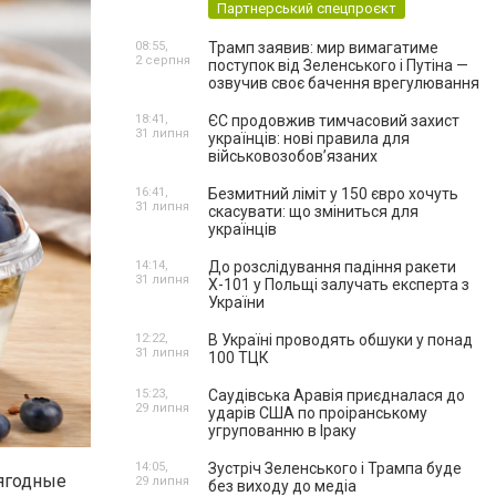
Партнерський спецпроєкт
08:55,
Трамп заявив: мир вимагатиме
2 серпня
поступок від Зеленського і Путіна —
озвучив своє бачення врегулювання
18:41,
ЄС продовжив тимчасовий захист
31 липня
українців: нові правила для
військовозобов’язаних
16:41,
Безмитний ліміт у 150 євро хочуть
31 липня
скасувати: що зміниться для
українців
14:14,
До розслідування падіння ракети
31 липня
Х-101 у Польщі залучать експерта з
України
12:22,
В Україні проводять обшуки у понад
31 липня
100 ТЦК
15:23,
Саудівська Аравія приєдналася до
29 липня
ударів США по проіранському
угрупованню в Іраку
14:05,
Зустріч Зеленського і Трампа буде
 ягодные
29 липня
без виходу до медіа