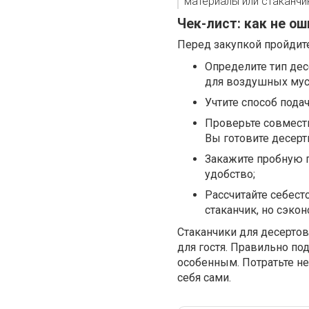
материалы или стаканчи
Чек-лист: как не о
Перед закупкой пройдите
Определите тип дес
для воздушных мус
Учтите способ пода
Проверьте совмест
Вы готовите десерт
Закажите пробную 
удобство;
Рассчитайте себест
стаканчик, но сэко
Стаканчики для десертов 
для гостя. Правильно п
особенным. Потратьте не
себя сами.