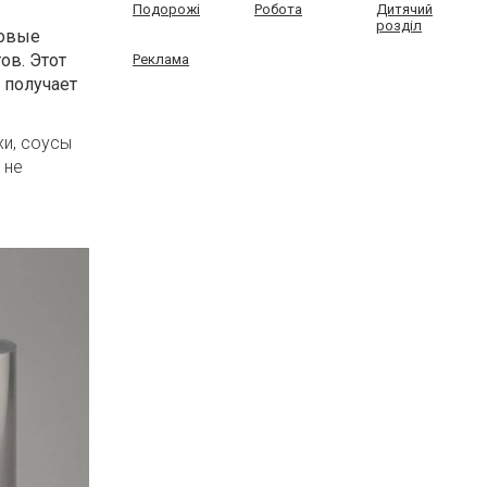
Подорожі
Робота
Дитячий
розділ
товые
ов. Этот
Реклама
 получает
хи, соусы
 не