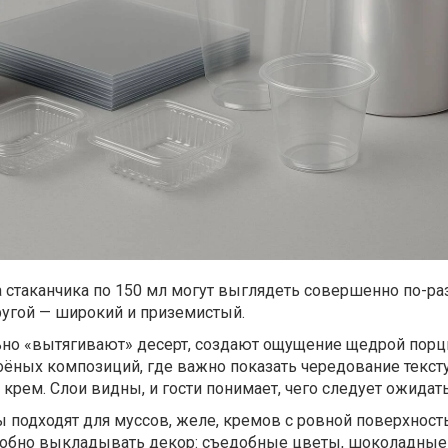
 стаканчика по 150 мл могут выглядеть совершенно по-ра
ругой — широкий и приземистый.
но «вытягивают» десерт, создают ощущение щедрой порц
оёных композиций, где важно показать чередование текст
 крем. Слои видны, и гости понимает, чего следует ожидать
 подходят для муссов, желе, кремов с ровной поверхност
добно выкладывать декор: съедобные цветы, шоколадные