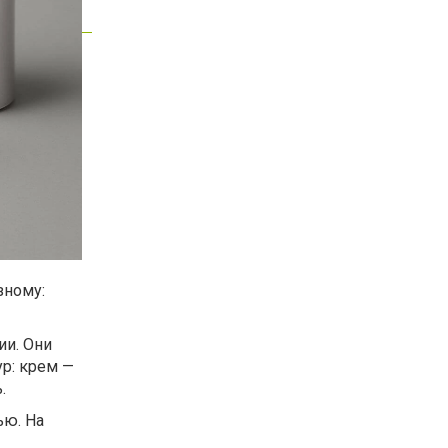
зному:
ии. Они
ур: крем —
.
ью. На