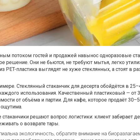
нным потоком гостей и продажей навынос одноразовые ст
ое решение. Они не бьются, не требуют мытья, легко утили
 PET-пластика выглядят не хуже стеклянных, а стоят в р
имере. Стеклянный стаканчик для десерта обойдётся в 25–
каждого использования. Качественный пластиковый — от 3
имости от объёма и партии. Для кафе, которое продаёт 30–
 ощутима.
 стаканчики решают вопрос логистики: клиент забирает де
еживать о возврате тары.
пиальна экологичность, обратите внимание на биоразлага