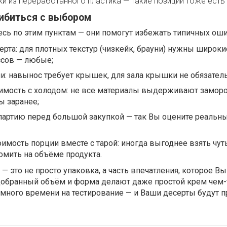
ки из переработанного пластика — такие позиции тоже есть 
шибиться с выбором
сь по этим пунктам — они помогут избежать типичных оши
ерта: для плотных текстур (чизкейк, брауни) нужны широк
сов — любые;
чи: навынос требует крышек, для зала крышки не обязател
имость с холодом: не все материалы выдерживают заморо
ы заранее;
партию перед большой закупкой — так Вы оцените реальны
оимость порции вместе с тарой: иногда выгоднее взять чу
номить на объёме продукта.
— это не просто упаковка, а часть впечатления, которое Вы
одобранный объём и форма делают даже простой крем чем-
много времени на тестирование — и Ваши десерты будут п