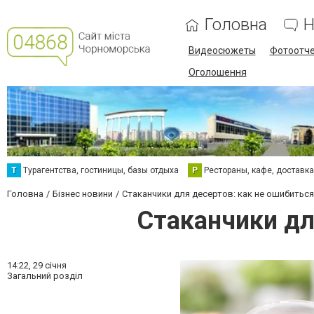
Головна
Н
Видеосюжеты
Фотоотч
Оголошення
Т
Турагентства, гостиницы, базы отдыха
Р
Рестораны, кафе, доставк
Головна
Бізнес новини
Стаканчики для десертов: как не ошибитьс
Стаканчики дл
14:22,
29 січня
Загальний розділ