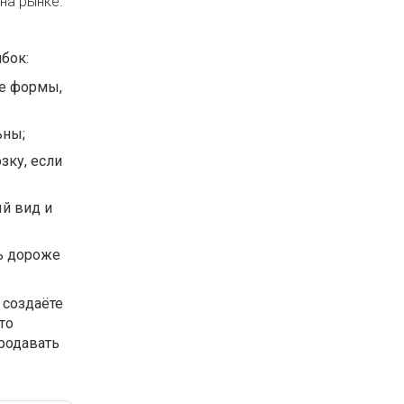
на рынке.
бок:
ие формы,
ьны;
зку, если
й вид и
ть дороже
 создаёте
то
родавать