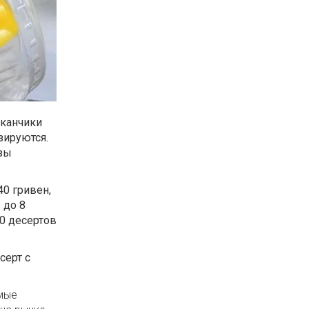
аканчики
зируются.
азы
40 гривен,
 до 8
50 десертов
серт с
емые