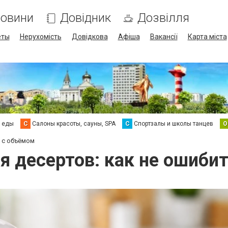
овини
Довідник
Дозвілля
еты
Нерухомість
Довідкова
Афіша
Вакансії
Карта міста
а еды
С
Салоны красоты, сауны, SPA
С
Спортзалы и школы танцев
О
я с объёмом
я десертов: как не ошиби