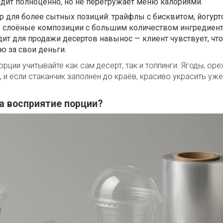
дит полноценно, но не перегружает меню калориями.
 для более сытных позиций: трайфлы с бисквитом, йогур
, слоёные композиции с большим количеством ингредиент
ит для продажи десертов навынос — клиент чувствует, что
 за свои деньги.
орции учитывайте как сам десерт, так и топпинги. Ягоды, оре
 и если стаканчик заполнен до краёв, красиво украсить уже
а восприятие порции?