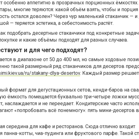
т особенно аппетитно в прозрачных порционных ёмкостях.
тары, многие теряются: какой объём взять, чтобы и порция
гость остался доволен? Через чур маленький стаканчик — и
ой — теряется эстетика, а себестоимость растёт.
как подобрать десертные стаканчики под конкретные задачи
окупке и какие объёмы подходят для разных случаев.
ствуют и для чего подходят?
ется в диапазоне от 50 до 400 мл, но самые ходовые пози
Именно такой размерный ряд стаканчиков для десертов пред
imi.kiev.ua/ru/stakany-dlya-desertov
. Каждый размер решае
ый формат для дегустационных сетов, кенди-баров на сва
кую ёмкость помещается буквально три-четыре ложки мусс
т, наслаждается и не переедает. Кондитерские часто испол
агают «попробовать всё понемногу»: пять мини-десертов 
ая середина для кафе и ресторанов. Сюда отлично входит
я панна-котты, чиа-пудинга или фруктового парфе. Такой с