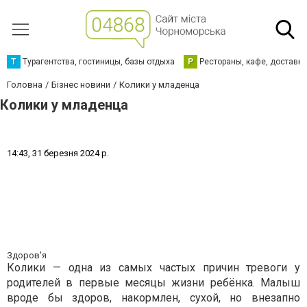
Т
Турагентства, гостиницы, базы отдыха
Р
Рестораны, кафе, доставк
Головна
Бізнес новини
Колики у младенца
Колики у младенца
1
4
:
4
3
,
3
1
б
е
р
е
з
н
я
2
0
2
4
р
.
Здоров'я
Колики — одна из самых частых причин тревоги у
родителей в первые месяцы жизни ребёнка. Малыш
вроде бы здоров, накормлен, сухой, но внезапно