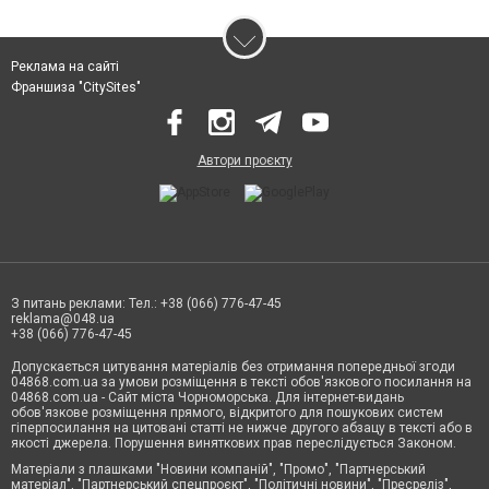
Реклама на сайті
Франшиза "CitySites"
Автори проєкту
З питань реклами: Тел.: +38 (066) 776-47-45
reklama@048.ua
+38 (066) 776-47-45
Допускається цитування матеріалів без отримання попередньої згоди
04868.com.ua за умови розміщення в тексті обов'язкового посилання на
04868.com.ua - Сайт міста Чорноморська. Для інтернет-видань
обов'язкове розміщення прямого, відкритого для пошукових систем
гіперпосилання на цитовані статті не нижче другого абзацу в тексті або в
якості джерела. Порушення виняткових прав переслідується Законом.
Матеріали з плашками "Новини компаній", "Промо", "Партнерський
матеріал", "Партнерський спецпроєкт", "Політичні новини", "Пресреліз",