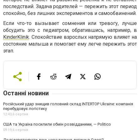
последствий. Задача родителей — пережить этот период
спокойно, без лишних экспериментов и самообвинений.
Если что-то вызывает сомнения или тревогу, лучше
обсудить это с педиатром, обратившись, например, в
KinderKlinik
. Спокойствие взрослых напрямую влияет на
состояние малыша и помогает ему легче пережить этот
этап.
Останні новини
Російський удар знищив головний склад INTERTOP Ukraine: компанія
перебудовує логістику
12:43,
6 серпня
США та Україна посилили обмін розвідданими, — Politico
09:19,
6 серпня
Де відсвяткувати день народження дитини в Одесі?