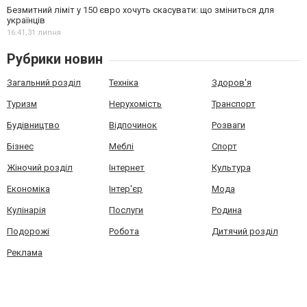
Безмитний ліміт у 150 євро хочуть скасувати: що зміниться для
українців
16:41,
31 липня
Рубрики новин
Загальний розділ
Техніка
Здоров'я
Туризм
Нерухомість
Транспорт
Будівництво
Відпочинок
Розваги
Бізнес
Меблі
Спорт
Жіночий розділ
Інтернет
Культура
Економіка
Інтер'єр
Мода
Кулінарія
Послуги
Родина
Подорожі
Робота
Дитячий розділ
Реклама