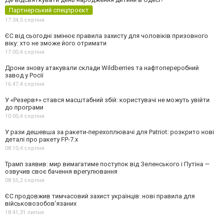
Партнерський спецпроєкт
17:34,
5 серпня
ЄС від сьогодні змінює правила захисту для чоловіків призовного
віку: хто не зможе його отримати
17:00,
4 серпня
Дрони знову атакували склади Wildberries та нафтопереробний
завод у Росії
16:47,
4 серпня
У «Резерв+» стався масштабний збій: користувачі не можуть увійти
до програми
10:00,
4 серпня
У рази дешевша за ракети-перехоплювачі для Patriot: розкрито нові
деталі про ракету FP-7.x
08:10,
4 серпня
Трамп заявив: мир вимагатиме поступок від Зеленського і Путіна —
озвучив своє бачення врегулювання
08:55,
2 серпня
ЄС продовжив тимчасовий захист українців: нові правила для
військовозобов’язаних
18:41,
31 липня