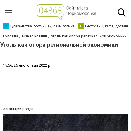
Т
Турагентства, гостиницы, базы отдыха
Р
Рестораны, кафе, доставк
Головна
Бізнес новини
Уголь как опора региональной экономики
Уголь как опора региональной экономики
1
5
:
5
6
,
2
6
л
и
с
т
о
п
а
д
а
2
0
2
2
р
.
Загальний розділ