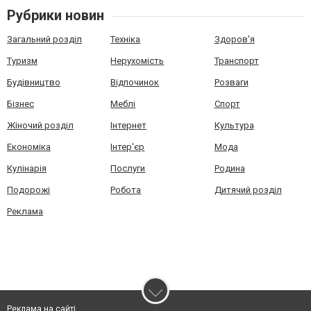
Рубрики новин
Загальний розділ
Техніка
Здоров'я
Туризм
Нерухомість
Транспорт
Будівництво
Відпочинок
Розваги
Бізнес
Меблі
Спорт
Жіночий розділ
Інтернет
Культура
Економіка
Інтер'єр
Мода
Кулінарія
Послуги
Родина
Подорожі
Робота
Дитячий розділ
Реклама
Реклама на сайті