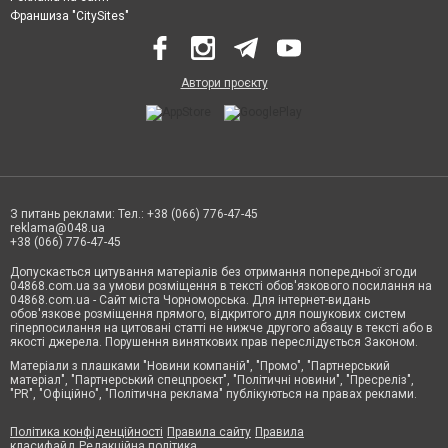
Франшиза "CitySites"
Автори проєкту
З питань реклами: Тел.: +38 (066) 776-47-45
reklama@048.ua
+38 (066) 776-47-45
Допускається цитування матеріалів без отримання попередньої згоди
04868.com.ua за умови розміщення в тексті обов'язкового посилання на
04868.com.ua - Сайт міста Чорноморська. Для інтернет-видань
обов'язкове розміщення прямого, відкритого для пошукових систем
гіперпосилання на цитовані статті не нижче другого абзацу в тексті або в
якості джерела. Порушення виняткових прав переслідується Законом.
Матеріали з плашками "Новини компаній", "Промо", "Партнерський
матеріал", "Партнерський спецпроєкт", "Політичні новини", "Пресреліз",
"PR", "Офіційно", "Політична реклама" публікуються на правах реклами.
Політика конфіденційності
Правила сайту
Правила
класифайд
Редакційна політика