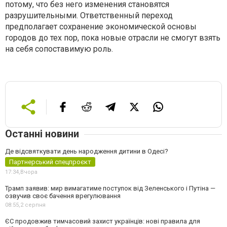
потому, что без него изменения становятся
разрушительными. Ответственный переход
предполагает сохранение экономической основы
городов до тех пор, пока новые отрасли не смогут взять
на себя сопоставимую роль.
Останні новини
Де відсвяткувати день народження дитини в Одесі?
Партнерський спецпроєкт
17:34,
Вчора
Трамп заявив: мир вимагатиме поступок від Зеленського і Путіна —
озвучив своє бачення врегулювання
08:55,
2 серпня
ЄС продовжив тимчасовий захист українців: нові правила для