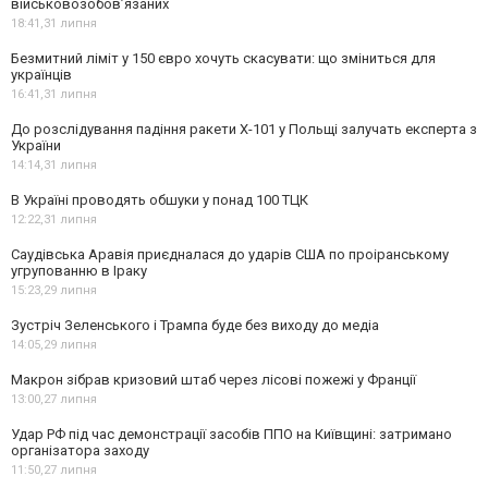
військовозобов’язаних
18:41,
31 липня
Безмитний ліміт у 150 євро хочуть скасувати: що зміниться для
українців
16:41,
31 липня
До розслідування падіння ракети Х-101 у Польщі залучать експерта з
України
14:14,
31 липня
В Україні проводять обшуки у понад 100 ТЦК
12:22,
31 липня
Саудівська Аравія приєдналася до ударів США по проіранському
угрупованню в Іраку
15:23,
29 липня
Зустріч Зеленського і Трампа буде без виходу до медіа
14:05,
29 липня
Макрон зібрав кризовий штаб через лісові пожежі у Франції
13:00,
27 липня
Удар РФ під час демонстрації засобів ППО на Київщині: затримано
організатора заходу
11:50,
27 липня