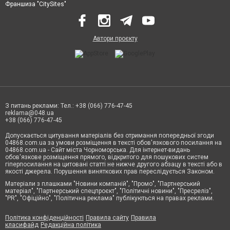
Франшиза "CitySites"
Автори проєкту
З питань реклами: Тел.: +38 (066) 776-47-45
reklama@048.ua
+38 (066) 776-47-45
Допускається цитування матеріалів без отримання попередньої згоди
04868.com.ua за умови розміщення в тексті обов'язкового посилання на
04868.com.ua - Сайт міста Чорноморська. Для інтернет-видань
обов'язкове розміщення прямого, відкритого для пошукових систем
гіперпосилання на цитовані статті не нижче другого абзацу в тексті або в
якості джерела. Порушення виняткових прав переслідується Законом.
Матеріали з плашками "Новини компаній", "Промо", "Партнерський
матеріал", "Партнерський спецпроєкт", "Політичні новини", "Пресреліз",
"PR", "Офіційно", "Політична реклама" публікуються на правах реклами.
Політика конфіденційності
Правила сайту
Правила
класифайд
Редакційна політика