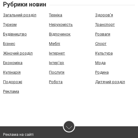
Рубрики новин
Загальний розділ
Техніка
Здоров'я
Туризм
Нерухомість
Транспорт
Будівництво
Відпочинок
Розваги
Бізнес
Меблі
Спорт
Жіночий розділ
Інтернет
Культура
Економіка
Інтер'єр
Мода
Кулінарія
Послуги
Родина
Подорожі
Робота
Дитячий розділ
Реклама
Реклама на сайті