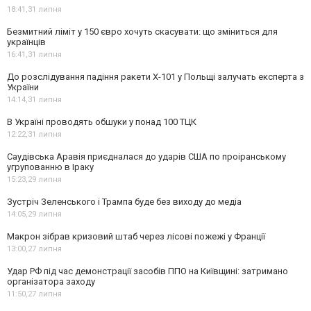
18:41,
31 липня
Безмитний ліміт у 150 євро хочуть скасувати: що зміниться для
українців
16:41,
31 липня
До розслідування падіння ракети Х-101 у Польщі залучать експерта з
України
14:14,
31 липня
В Україні проводять обшуки у понад 100 ТЦК
12:22,
31 липня
Саудівська Аравія приєдналася до ударів США по проіранському
угрупованню в Іраку
15:23,
29 липня
Зустріч Зеленського і Трампа буде без виходу до медіа
14:05,
29 липня
Макрон зібрав кризовий штаб через лісові пожежі у Франції
13:00,
27 липня
Удар РФ під час демонстрації засобів ППО на Київщині: затримано
організатора заходу
11:50,
27 липня