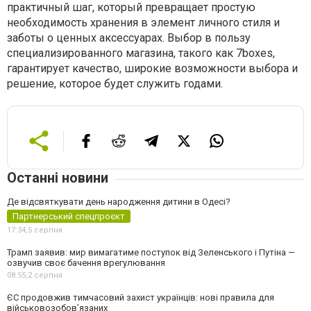
практичный шаг, который превращает простую
необходимость хранения в элемент личного стиля и
заботы о ценных аксессуарах. Выбор в пользу
специализированного магазина, такого как 7boxes,
гарантирует качество, широкие возможности выбора и
решение, которое будет служить годами.
Останні новини
Де відсвяткувати день народження дитини в Одесі?
Партнерський спецпроєкт
17:34,
5 серпня
Трамп заявив: мир вимагатиме поступок від Зеленського і Путіна —
озвучив своє бачення врегулювання
08:55,
2 серпня
ЄС продовжив тимчасовий захист українців: нові правила для
військовозобов’язаних