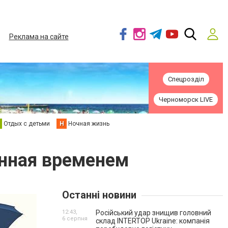
Реклама на сайте
Спецрозділ
Черноморск LIVE
Отдых с детьми
Н
Ночная жизнь
енная временем
Останні новини
12:43,
Російський удар знищив головний
6 серпня
склад INTERTOP Ukraine: компанія