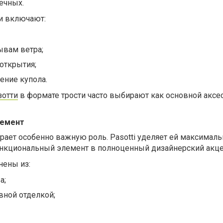
ечных.
и включают:
ывам ветра;
открытия;
ение купола.
зотти
в формате трости часто выбирают как основной аксес
лемент
играет особенно важную роль. Pasotti уделяет ей максимал
нкциональный элемент в полноценный дизайнерский акце
нены из:
а;
вной отделкой;