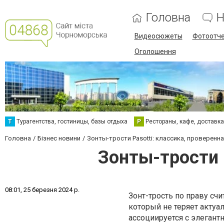
Головна
Н
Видеосюжеты
Фотоотч
Оголошення
Т
Турагентства, гостиницы, базы отдыха
Р
Рестораны, кафе, доставк
Головна
Бізнес новини
Зонты-трости Pasotti: классика, проверенн
Зонты-трости 
0
8
:
0
1
,
2
5
б
е
р
е
з
н
я
2
0
2
4
р
.
Зонт-трость по праву сч
который не теряет актуа
ассоциируется с элеган