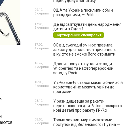
перебудовує логістику
09:19,
США та Україна посилили обмін
6 серпня
розвідданими, — Politico
17:34,
Де відсвяткувати день народження
5 серпня
дитини в Одесі?
Партнерський спецпроєкт
17:00,
ЄС від сьогодні змінює правила
4 серпня
захисту для чоловіків призовного
віку: хто не зможе його отримати
16:47,
Дрони знову атакували склади
4 серпня
Wildberries та нафтопереробний
завод у Росії
10:00,
У «Резерв+» стався масштабний збій:
4 серпня
користувачі не можуть увійти до
програми
ь.
08:10,
У рази дешевша за ракети-
4 серпня
перехоплювачі для Patriot: розкрито
нові деталі про ракету FP-7.x
м
08:55,
Трамп заявив: мир вимагатиме
таются
2 серпня
поступок від Зеленського і Путіна —