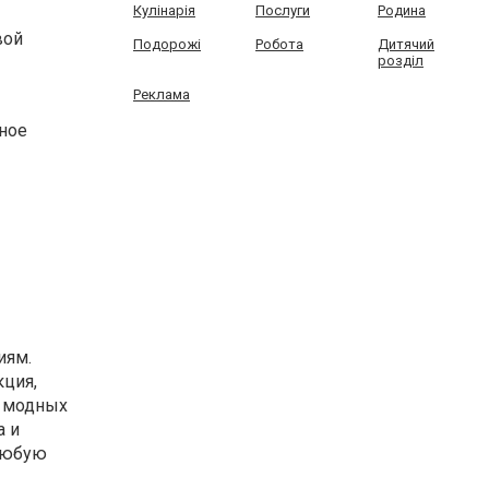
Кулінарія
Послуги
Родина
вой
Подорожі
Робота
Дитячий
розділ
Реклама
ьное
иям.
кция,
и модных
a и
 любую