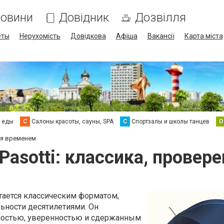
овини
Довідник
Дозвілля
еты
Нерухомість
Довідкова
Афіша
Вакансії
Карта міста
а еды
С
Салоны красоты, сауны, SPA
С
Спортзалы и школы танцев
О
ая временем
Pasotti: классика, провер
итается классическим форматом,
льности десятилетиями. Он
тностью, уверенностью и сдержанным