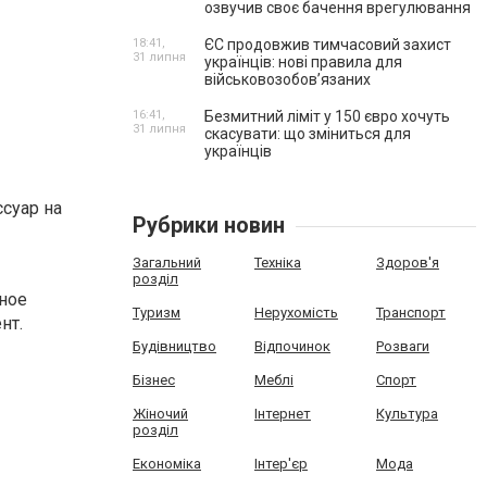
озвучив своє бачення врегулювання
18:41,
ЄС продовжив тимчасовий захист
31 липня
українців: нові правила для
військовозобов’язаних
16:41,
Безмитний ліміт у 150 євро хочуть
31 липня
скасувати: що зміниться для
українців
суар на
Рубрики новин
Загальний
Техніка
Здоров'я
розділ
ьное
Туризм
Нерухомість
Транспорт
нт.
Будівництво
Відпочинок
Розваги
Бізнес
Меблі
Спорт
Жіночий
Інтернет
Культура
розділ
Економіка
Інтер'єр
Мода