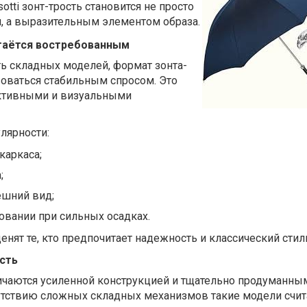
otti зонт-трость становится не просто
, а выразительным элементом образа.
таётся востребованным
ь складных моделей, формат зонта-
зоваться стабильным спросом. Это
уктивными и визуальными
лярности:
каркаса;
;
шний вид;
овании при сильных осадках.
енят те, кто предпочитает надежность и классический стил
сть
личаются усиленной конструкцией и тщательно продуманны
сутствию сложных складных механизмов такие модели счи