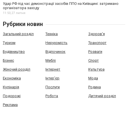
Удар РФ під час демонстрації засобів ППО на Київщині: затримано
організатора заходу
11:50,
27 липня
Рубрики новин
Загальний розділ
Техніка
Здоров'я
Туризм
Нерухомість
Транспорт
Будівництво
Відпочинок
Розваги
Бізнес
Меблі
Спорт
Жіночий розділ
Інтернет
Культура
Економіка
Інтер'єр
Мода
Кулінарія
Послуги
Родина
Подорожі
Робота
Дитячий розділ
Реклама