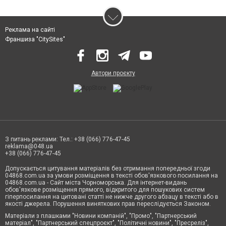
Реклама на сайті
Франшиза "CitySites"
Автори проєкту
З питань реклами: Тел.: +38 (066) 776-47-45
reklama@048.ua
+38 (066) 776-47-45
Допускається цитування матеріалів без отримання попередньої згоди
04868.com.ua за умови розміщення в тексті обов'язкового посилання на
04868.com.ua - Сайт міста Чорноморська. Для інтернет-видань
обов'язкове розміщення прямого, відкритого для пошукових систем
гіперпосилання на цитовані статті не нижче другого абзацу в тексті або в
якості джерела. Порушення виняткових прав переслідується Законом.
Матеріали з плашками "Новини компаній", "Промо", "Партнерський
матеріал", "Партнерський спецпроєкт", "Політичні новини", "Пресреліз",