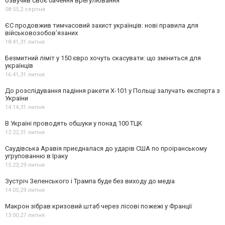
озвучив своє бачення врегулювання
08:55,
2 серпня
ЄС продовжив тимчасовий захист українців: нові правила для
військовозобов’язаних
18:41,
31 липня
Безмитний ліміт у 150 євро хочуть скасувати: що зміниться для
українців
16:41,
31 липня
До розслідування падіння ракети Х-101 у Польщі залучать експерта з
України
14:14,
31 липня
В Україні проводять обшуки у понад 100 ТЦК
12:22,
31 липня
Саудівська Аравія приєдналася до ударів США по проіранському
угрупованню в Іраку
15:23,
29 липня
Зустріч Зеленського і Трампа буде без виходу до медіа
14:05,
29 липня
Макрон зібрав кризовий штаб через лісові пожежі у Франції
13:00,
27 липня