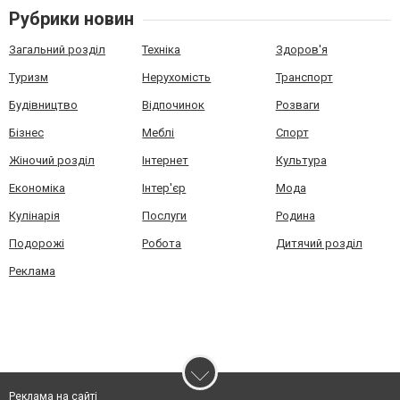
Рубрики новин
Загальний розділ
Техніка
Здоров'я
Туризм
Нерухомість
Транспорт
Будівництво
Відпочинок
Розваги
Бізнес
Меблі
Спорт
Жіночий розділ
Інтернет
Культура
Економіка
Інтер'єр
Мода
Кулінарія
Послуги
Родина
Подорожі
Робота
Дитячий розділ
Реклама
Реклама на сайті