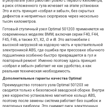
В результате узел работает ровно с первого километра,
а риск отложенного гула исчезает на этапе установки.
Это и есть принцип «собрал и забыл», без скрытых
дефектов и неприятных сюрпризов через несколько
тысяч километров.
Готовый ступичный узел Optimal 501203 применяется на
современных моделях BMW, включая серии F40, F44,
F45, F46, а также X1, X2, i3 и i8. Это автомобили с
высокой нагрузкой на ходовую часть и чувствительной
электроникой ABS, где ошибка при прессовке обычного
подшипника особенно быстро превращается в гул и
повторный ремонт. Именно поэтому здесь принцип
«собрал и забыл» работает не как удобство, а как
реальная техническая необходимость.
Дополнительные гаранты качества Optimal
Преимущество готового узла Optimal 501203 не
сводится только к безопасной заводской сборке. Внутри
уже корректно установлено магнитное кольцо ABS,
поэтому после замены система работает без ошибок и
повторных разборок. Это снимает риск электронных