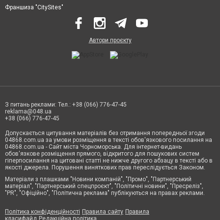
Франшиза "CitySites"
Автори проєкту
З питань реклами: Тел.: +38 (066) 776-47-45
reklama@048.ua
+38 (066) 776-47-45
Допускається цитування матеріалів без отримання попередньої згоди
04868.com.ua за умови розміщення в тексті обов'язкового посилання на
04868.com.ua - Сайт міста Чорноморська. Для інтернет-видань
обов'язкове розміщення прямого, відкритого для пошукових систем
гіперпосилання на цитовані статті не нижче другого абзацу в тексті або в
якості джерела. Порушення виняткових прав переслідується Законом.
Матеріали з плашками "Новини компаній", "Промо", "Партнерський
матеріал", "Партнерський спецпроєкт", "Політичні новини", "Пресреліз",
"PR", "Офіційно", "Політична реклама" публікуються на правах реклами.
Політика конфіденційності
Правила сайту
Правила
класифайд
Редакційна політика