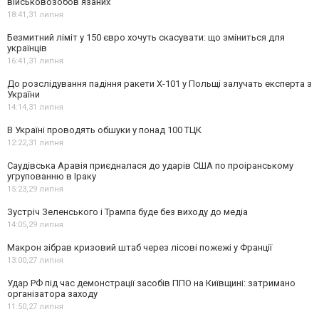
військовозобов’язаних
18:41,
31 липня
Безмитний ліміт у 150 євро хочуть скасувати: що зміниться для
українців
16:41,
31 липня
До розслідування падіння ракети Х-101 у Польщі залучать експерта з
України
14:14,
31 липня
В Україні проводять обшуки у понад 100 ТЦК
12:22,
31 липня
Саудівська Аравія приєдналася до ударів США по проіранському
угрупованню в Іраку
15:23,
29 липня
Зустріч Зеленського і Трампа буде без виходу до медіа
14:05,
29 липня
Макрон зібрав кризовий штаб через лісові пожежі у Франції
13:00,
27 липня
Удар РФ під час демонстрації засобів ППО на Київщині: затримано
організатора заходу
11:50,
27 липня