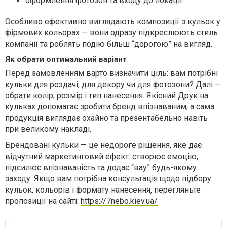
оформлення фотозон та входу до локації.
Особливо ефективно виглядають композиції з кульок у
фірмових кольорах — вони одразу підкреслюють стиль
компанії та роблять подію більш “дорогою” на вигляд.
Як обрати оптимальний варіант
Перед замовленням варто визначити ціль: вам потрібні
кульки для роздачі, для декору чи для фотозони? Далі —
обрати колір, розмір і тип нанесення. Якісний
Друк на
кульках
допомагає зробити бренд впізнаваним, а сама
продукція виглядає охайно та презентабельно навіть
при великому накладі.
Брендовані кульки — це недороге рішення, яке дає
відчутний маркетинговий ефект: створює емоцію,
підсилює впізнаваність та додає “вау” будь-якому
заходу. Якщо вам потрібна консультація щодо підбору
кульок, кольорів і формату нанесення, перегляньте
пропозиції на сайті:
https://7nebo.kiev.ua/