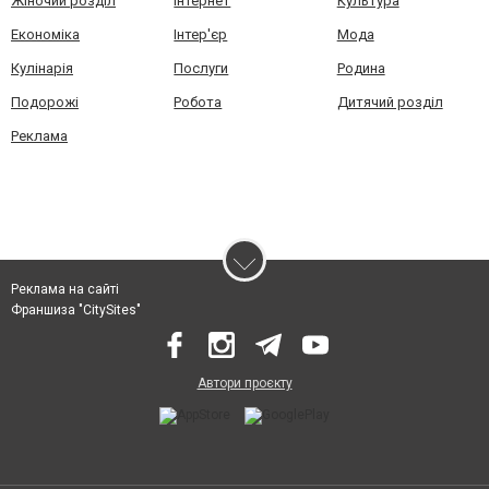
Жіночий розділ
Інтернет
Культура
Економіка
Інтер'єр
Мода
Кулінарія
Послуги
Родина
Подорожі
Робота
Дитячий розділ
Реклама
Реклама на сайті
Франшиза "CitySites"
Автори проєкту