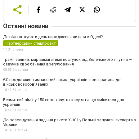
Останні новини
Де відсвяткувати день народження дитини в Одесі?
Партнерський спецпроєкт
17:34,
Вчора
Трамп заявив: мир вимагатиме поступок від Зеленського і Путіна —
озвучив своє бачення врегулювання
08:55,
2 серпня
ЄС продовжив тимчасовий захист українців: нові правила для
військовозобов’язаних
18:41,
31 липня
Безмитний ліміт у 150 євро хочуть скасувати: що зміниться для
українців
16:41,
31 липня
До розслідування падіння ракети Х-101 у Польщі залучать експерта з
України
14:14,
31 липня