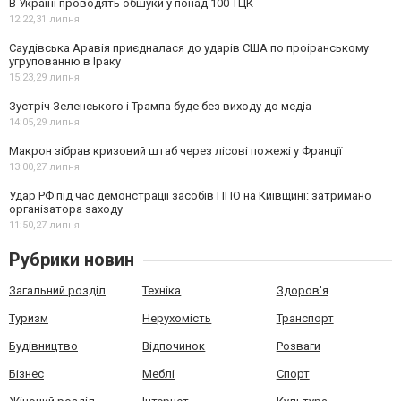
В Україні проводять обшуки у понад 100 ТЦК
12:22,
31 липня
Саудівська Аравія приєдналася до ударів США по проіранському
угрупованню в Іраку
15:23,
29 липня
Зустріч Зеленського і Трампа буде без виходу до медіа
14:05,
29 липня
Макрон зібрав кризовий штаб через лісові пожежі у Франції
13:00,
27 липня
Удар РФ під час демонстрації засобів ППО на Київщині: затримано
організатора заходу
11:50,
27 липня
Рубрики новин
Загальний розділ
Техніка
Здоров'я
Туризм
Нерухомість
Транспорт
Будівництво
Відпочинок
Розваги
Бізнес
Меблі
Спорт