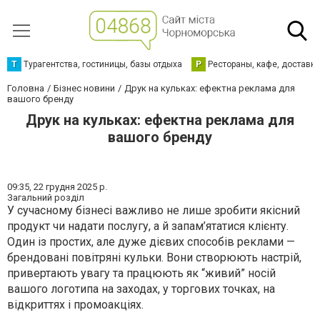
Т
Турагентства, гостиницы, базы отдыха
Р
Рестораны, кафе, доставк
Головна
Бізнес новини
Друк на кульках: ефектна реклама для
вашого бренду
Друк на кульках: ефектна реклама для
вашого бренду
09:35,
22 грудня 2025 р.
Загальний розділ
У сучасному бізнесі важливо не лише зробити якісний
продукт чи надати послугу, а й запам’ятатися клієнту.
Один із простих, але дуже дієвих способів реклами —
брендовані повітряні кульки. Вони створюють настрій,
привертають увагу та працюють як “живий” носій
вашого логотипа на заходах, у торгових точках, на
відкриттях і промоакціях.