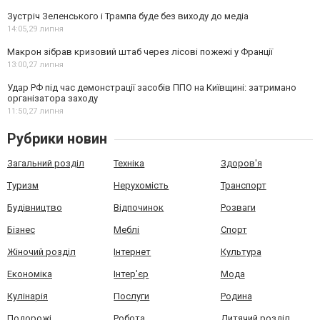
Зустріч Зеленського і Трампа буде без виходу до медіа
14:05,
29 липня
Макрон зібрав кризовий штаб через лісові пожежі у Франції
13:00,
27 липня
Удар РФ під час демонстрації засобів ППО на Київщині: затримано
організатора заходу
11:50,
27 липня
Рубрики новин
Загальний розділ
Техніка
Здоров'я
Туризм
Нерухомість
Транспорт
Будівництво
Відпочинок
Розваги
Бізнес
Меблі
Спорт
Жіночий розділ
Інтернет
Культура
Економіка
Інтер'єр
Мода
Кулінарія
Послуги
Родина
Подорожі
Робота
Дитячий розділ