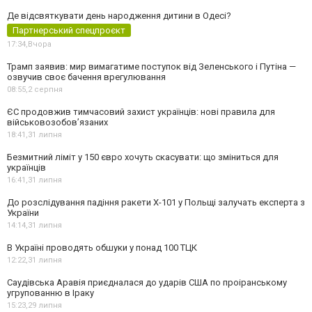
Де відсвяткувати день народження дитини в Одесі?
Партнерський спецпроєкт
17:34,
Вчора
Трамп заявив: мир вимагатиме поступок від Зеленського і Путіна —
озвучив своє бачення врегулювання
08:55,
2 серпня
ЄС продовжив тимчасовий захист українців: нові правила для
військовозобов’язаних
18:41,
31 липня
Безмитний ліміт у 150 євро хочуть скасувати: що зміниться для
українців
16:41,
31 липня
До розслідування падіння ракети Х-101 у Польщі залучать експерта з
України
14:14,
31 липня
В Україні проводять обшуки у понад 100 ТЦК
12:22,
31 липня
Саудівська Аравія приєдналася до ударів США по проіранському
угрупованню в Іраку
15:23,
29 липня